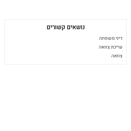
נושאים קשורים
דיני משפחה
עריכת צוואה
צוואה
הצטרף ככותב
כניסה לרשומים
רידר הוא מאגר מאמרים שכבר 20 שנה מביא לכם את התוכן הטוב ביותר
בישראל במגוון תחומים.
© 2026 כל הזכויות שמורות
מאמרים חדשים באתר