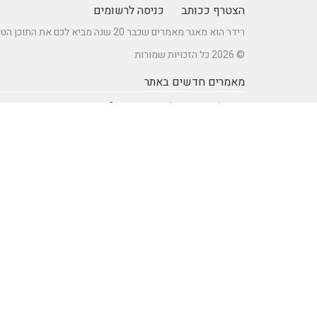
הצטרף ככותב
כניסה לרשומים
רידר הוא מאגר מאמרים שכבר 20 שנה מביא לכם את התוכן הטוב ביותר בישראל במגוון תחומים.
© 2026 כל הזכויות שמורות
מאמרים חדשים באתר
כיצד לברר זכאות לדרכון אירופאי?
מתקן נינג'ה לחצר: הדרך לשדרוג הבריאות והחוסן של ילדיכם
רעיונות וטיפים ליום כיף זוגי ליום הולדת – מתכננים חוויה בלתי
נשכחת
מדפי מתכת מעוצבים של המותג אלומון לחדרי עבודה ומשרדים
נושאים באתר
SEO Israel אוכל ומתכונים
אוכל ומתכונים
אימון אישי (Coaching)
אימון אישי > דמיון מודרך -
NLP
אינטרנט
איציק להב
בריאות ורפואה
הודעות לעיתונות
חשבונאות ומס
יופי וטיפוח