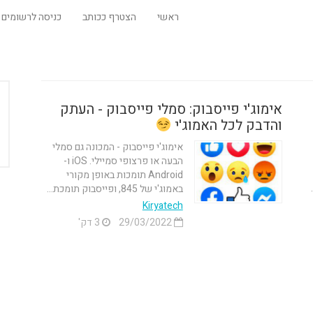
ראשי
הצטרף ככותב
כניסה לרשומים
אימוג'י פייסבוק: סמלי פייסבוק - העתק
והדבק לכל האמוג'י
אימוג'י פייסבוק - המכונה גם סמלי
הבעה או פרצופי סמיילי. iOS ו-
Android תומכות באופן מקורי
באמוג'י של 845, ופייסבוק תומכת...
Kiryatech
29/03/2022
3 דק'