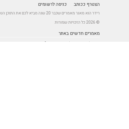
הצטרף ככותב
כניסה לרשומים
רידר הוא מאגר מאמרים שכבר 20 שנה מביא לכם את התוכן הטוב ביותר בישראל במגוון תחומים.
© 2026 כל הזכויות שמורות
מאמרים חדשים באתר
כיצד לברר זכאות לדרכון אירופאי?
מתקן נינג'ה לחצר: הדרך לשדרוג הבריאות והחוסן של ילדיכם
רעיונות וטיפים ליום כיף זוגי ליום הולדת – מתכננים חוויה בלתי
נשכחת
מדפי מתכת מעוצבים של המותג אלומון לחדרי עבודה ומשרדים
נושאים באתר
SEO Israel אוכל ומתכונים
אוכל ומתכונים
אימון אישי (Coaching)
אימון אישי > דמיון מודרך -
NLP
אינטרנט
איציק להב
בריאות ורפואה
הודעות לעיתונות
חשבונאות ומס
יופי וטיפוח