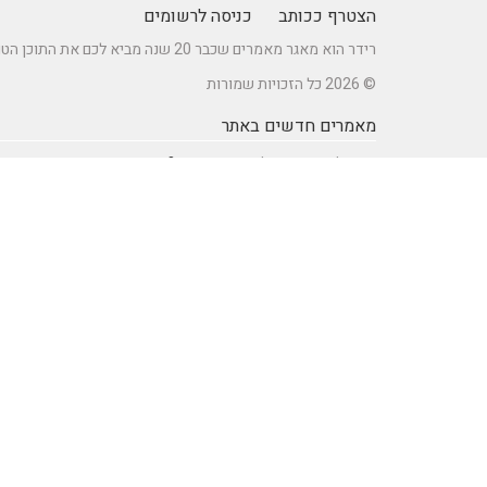
הצטרף ככותב
כניסה לרשומים
רידר הוא מאגר מאמרים שכבר 20 שנה מביא לכם את התוכן הטוב ביותר בישראל במגוון תחומים.
© 2026 כל הזכויות שמורות
מאמרים חדשים באתר
כיצד לברר זכאות לדרכון אירופאי?
מתקן נינג'ה לחצר: הדרך לשדרוג הבריאות והחוסן של ילדיכם
רעיונות וטיפים ליום כיף זוגי ליום הולדת – מתכננים חוויה בלתי
נשכחת
מדפי מתכת מעוצבים של המותג אלומון לחדרי עבודה ומשרדים
נושאים באתר
SEO Israel אוכל ומתכונים
אוכל ומתכונים
אימון אישי (Coaching)
אימון אישי > דמיון מודרך -
NLP
אינטרנט
איציק להב
בריאות ורפואה
הודעות לעיתונות
חשבונאות ומס
יופי וטיפוח