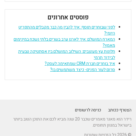
פוסטים אחרונים
לפני שבוחרים תוסף: איך להבין מה כבר מקבלים מהתפריט
היומי?
המארח המושלם: איך לארגן ערב בשרים בלתי נשכח במינימום
מאמץ?
חלונות עץ מעוצבים: השילוב המושלם בין אסתטיקה טבעית
לבידוד תרמי
איך בוחרים חברת CRM שמתאימה לעסק?
סרום לעור הפנים- כיצד משתמשים בו?
הצטרף ככותב
כניסה לרשומים
רידר הוא מאגר מאמרים שכבר 20 שנה מביא לכם את התוכן הטוב ביותר
בישראל במגוון תחומים.
© 2026 כל הזכויות שמורות