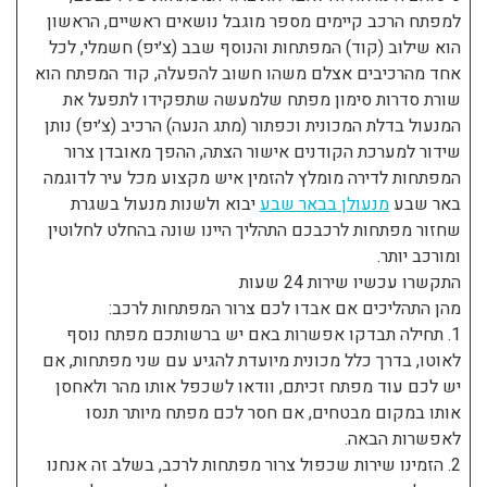
למפתח הרכב קיימים מספר מוגבל נושאים ראשיים, הראשון
הוא שילוב (קוד) המפתחות והנוסף שבב (צ׳יפ) חשמלי, לכל
אחד מהרכיבים אצלם משהו חשוב להפעלה, קוד המפתח הוא
שורת סדרות סימון מפתח שלמעשה שתפקידו לתפעל את
המנעול בדלת המכונית וכפתור (מתג הנעה) הרכיב (צ׳יפ) נותן
שידור למערכת הקודנים אישור הצתה, ההפך מאובדן צרור
המפתחות לדירה מומלץ להזמין איש מקצוע מכל עיר לדוגמה
באר שבע
מנעולן בבאר שבע
יבוא ולשנות מנעול בשגרת
שחזור מפתחות לרכבכם התהליך היינו שונה בהחלט לחלוטין
ומורכב יותר.
התקשרו עכשיו שירות 24 שעות
מהן התהליכים אם אבדו לכם צרור המפתחות לרכב:
1. תחילה תבדקו אפשרות באם יש ברשותכם מפתח נוסף
לאוטו, בדרך כלל מכונית מיועדת להגיע עם שני מפתחות, אם
יש לכם עוד מפתח זכיתם, וודאו לשכפל אותו מהר ולאחסן
אותו במקום מבטחים, אם חסר לכם מפתח מיותר תנסו
לאפשרות הבאה.
2. הזמינו שירות שכפול צרור מפתחות לרכב, בשלב זה אנחנו