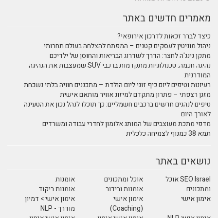
מאמרים חדשים באתר
כיצד לברר זכאות לדרכון אירופאי?
ניהול מוניטין לעסקים קטנים – המפתח להצלחה בעולם תחרותי
מתקן נינג'ה לחצר: הדרך לשדרוג הבריאות והחוסן של ילדיכם
נהיגה חכמה: טכנולוגיות מתקדמות ברכבי SUV שמעצבות את הנהיגה
המודרנית
רעיונות וטיפים ליום כיף זוגי ליום הולדת – מתכננים חוויה בלתי נשכחת
מזגן רצפתי – פתרון מתקדם למיזוג אוויר מותאם אישית
טיפים לנהגים חדשים ברכבים חשמליים: כך תוכלו לנהל נכון את הטעינה
לאורך היום
מדפי מתכת מעוצבים של המותג אלומון לחדרי עבודה ומשרדים
תמא 38 כמנוף לצמיחה כלכלית
נושאים באתר
SEO Israel אוכל
אוכל ומתכונים
אומנות
ומתכונים
אומנות ובידור
אומנות ריקוד
אימון אישי
אימון אישי
אימון אישי > דמיון
(Coaching)
מודרך - NLP