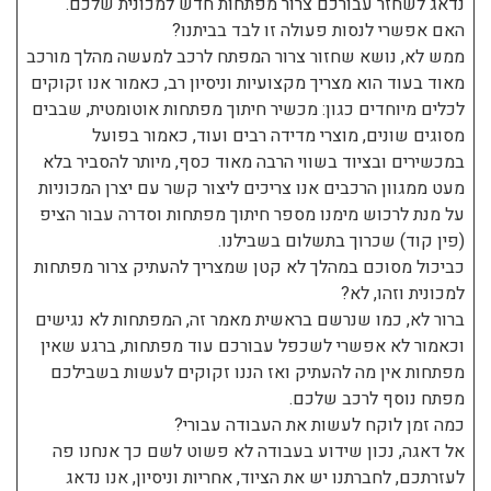
נדאג לשחזר עבורכם צרור מפתחות חדש למכונית שלכם.
האם אפשרי לנסות פעולה זו לבד בביתנו?
ממש לא, נושא שחזור צרור המפתח לרכב למעשה מהלך מורכב
מאוד בעוד הוא מצריך מקצועיות וניסיון רב, כאמור אנו זקוקים
לכלים מיוחדים כגון: מכשיר חיתוך מפתחות אוטומטית, שבבים
מסוגים שונים, מוצרי מדידה רבים ועוד, כאמור בפועל
במכשירים ובציוד בשווי הרבה מאוד כסף, מיותר להסביר בלא
מעט ממגוון הרכבים אנו צריכים ליצור קשר עם יצרן המכוניות
על מנת לרכוש מימנו מספר חיתוך מפתחות וסדרה עבור הציפ
(פין קוד) שכרוך בתשלום בשבילנו.
כביכול מסוכם במהלך לא קטן שמצריך להעתיק צרור מפתחות
למכונית וזהו, לא?
ברור לא, כמו שנרשם בראשית מאמר זה, המפתחות לא נגישים
וכאמור לא אפשרי לשכפל עבורכם עוד מפתחות, ברגע שאין
מפתחות אין מה להעתיק ואז הננו זקוקים לעשות בשבילכם
מפתח נוסף לרכב שלכם.
כמה זמן לוקח לעשות את העבודה עבורי?
אל דאגה, נכון שידוע בעבודה לא פשוט לשם כך אנחנו פה
לעזרתכם, לחברתנו יש את הציוד, אחריות וניסיון, אנו נדאג