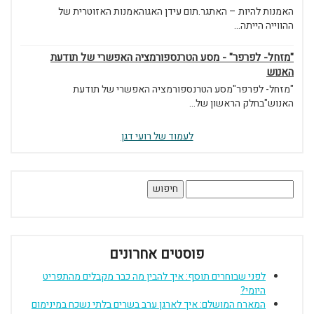
האמנות להיות – האתגר.תום עידן האגוהאמנות האזוטרית של
ההווייה הייתה...
"מזחל- לפרפר" - מסע הטרנספורמציה האפשרי של תודעת
האנוש
"מזחל- לפרפר"מסע הטרנספורמציה האפשרי של תודעת
האנוש"בחלק הראשון של...
לעמוד של רועי דגן
חיפוש:
פוסטים אחרונים
לפני שבוחרים תוסף: איך להבין מה כבר מקבלים מהתפריט
היומי?
המארח המושלם: איך לארגן ערב בשרים בלתי נשכח במינימום