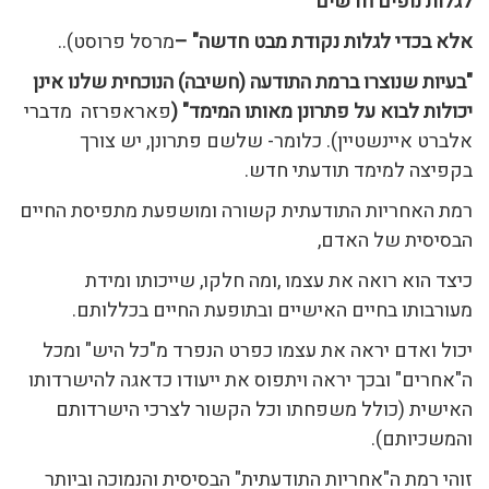
לגלות נופים
חדשים
אלא בכדי לגלות נקודת מבט חדשה" –
מרסל פרוסט)..
"בעיות שנוצרו ברמת התודעה (חשיבה) הנוכחית שלנו אינן
יכולות לבוא על פתרונן מאותו המימד" (
פאראפרזה
מדברי
אלברט איינשטיין). כלומר- שלשם פתרונן, יש צורך
בקפיצה למימד תודעתי חדש.
רמת האחריות התודעתית קשורה ומושפעת מתפיסת החיים
הבסיסית של האדם,
כיצד הוא רואה את עצמו ,ומה חלקו, שייכותו ומידת
מעורבותו בחיים האישיים ובתופעת החיים בכללותם.
יכול ואדם יראה את עצמו כפרט הנפרד מ"כל היש" ומכל
ה"אחרים" ובכך יראה ויתפוס את ייעודו כדאגה להישרדותו
האישית (כולל משפחתו וכל הקשור לצרכי הישרדותם
והמשכיותם).
זוהי רמת ה"אחריות התודעתית" הבסיסית והנמוכה וביותר