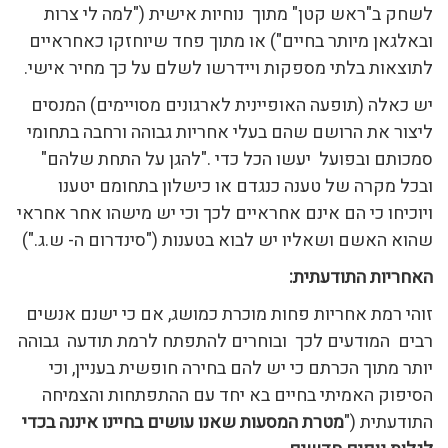
לשחק ב"ראש קטן" מתוך נוחיות אישית ("למה לי צרות
ובאלגאן מיותר בחיים") או מתוך פחד שיוחזקו כאחראיים
לתוצאות בלתי מספקות ויידרשו לשלם על כך מחיר אישי.
יש כאלה (תופעה האופיינית לארגונים מסויימים) המנסים
ליצור את הרושם שהם בעלי אחריות גבוהה ורחבה בתחומי
סמכותם ובפועל יעשו הכל כדי ."להגן על התחת שלהם"
ובכל מקרה של טענה כנגדם או כישלון בתחומם יטענו
ויוכיחו כי הם אינם אחראיים לכך וכי יש מישהו אחר אחראי
שהוא האשם ושאליו יש לבוא בטענות ("סינדרום ה- ש.ג.")
האחריות התודעתית:
זוהי רמת אחריות פחות מוכרת כמושג, אם כי ישנם אנשים
רבים המודעים לכך ובוחרים להתפתח לרמת תודעה גבוהה
יותר מתוך הכרתם כי יש להם בחירה חופשית בעניין, וכי
הסיפוק האמיתי בחיים בא יחד עם ההתפתחות והצמיחה
התודעתית ("
מטרת המסעות שאנו עושים בחיינו איננה בכדי