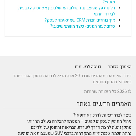
מאמץ?
חלונות עץ מעוצבים: השילוב המושלם בין אסתטיקה טבעית
לבידוד תרמי
איך בוחרים חברת CRM שמתאימה לעסק?
סרום לעור הפנים- כיצד משתמשים בו?
הצטרף ככותב
כניסה לרשומים
רידר הוא מאגר מאמרים שכבר 20 שנה מביא לכם את התוכן הטוב ביותר
בישראל במגוון תחומים.
© 2026 כל הזכויות שמורות
מאמרים חדשים באתר
כיצד לברר זכאות לדרכון אירופאי?
ניהול מוניטין לעסקים קטנים – המפתח להצלחה בעולם תחרותי
מתקן נינג'ה לחצר: הדרך לשדרוג הבריאות והחוסן של ילדיכם
נהיגה חכמה: טכנולוגיות מתקדמות ברכבי SUV שמעצבות את הנהיגה