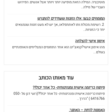
מוטיבציה. המילה הזאת מופיעה יותר ויותר אצל אנשים. הפירוש
העברי של מילה...
המומחים קבעו: אלו הזוגות שעתידים להתגרש
2. רשימת מכולת ותו לאתתפלאו, אך יש לא מעט זוגות שנמצאים
יחד כי הזוגיות...
אימון אישי להצלחה
מהו אימון אישי?קואצ'ינג הוא אחד התחומים המצליחים והאופנתיים
בעולם....
עוד מאותו הכותב
פיתוח כריזמה אישית ומנהיגותית- כל אחד יכול!?
פיתוח כריזמה אישית ומנהיגותית- כל אחד יכול!?(רועי דגן טל:050-
6416766 ) "הדרך...
האמנות להיות – האתגר.