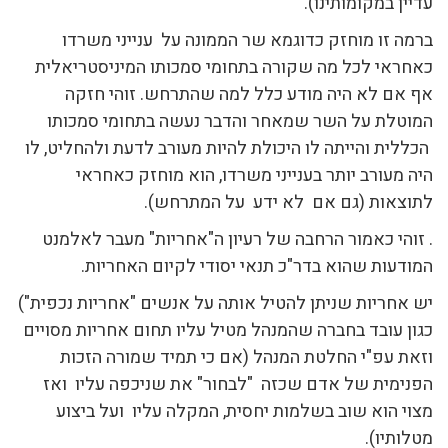
עדיין במקומותינו).
ברמה זו מוחזק כדוגמא שר הממונה על ענייני משרדו
כאחראי לכל מה שקורה בתחומי סמכותו המיניסטריאלית
אף אם לא היה מודע כלל למה שהתרחש. זוהי חזקה
המוטלת על השר שמאחר והדבר נעשה בתחומי סמכותו
הכללית והייתה לו היכולת להיות מעורב לדעת ולהחליט, לו
היה מעורב יותר בענייני משרדו, הוא מוחזק כאחראי
לתוצאות (גם אם לא ידע על המתרחש).
. זוהי כאמור הרחבה של רעיון ה"אחריות" מעבר לאלמנט
המודעות שהוא בדר"כ תנאי יסודי לקיום האחריות.
יש אחריות שניתן להטיל אותה על אנשים "אחריות נכפית")
כגון עובד בחברה שהמנהל מטיל עליו תחום אחריות מסויים
וזאת עפ"י החלטת המנהל (אם כי תמיד שמורה הזכות
הפנימית של אדם שכזה "לבחור" את שניכפה עליו ואז
מצוי הוא שוב בשלמות יחסית, המקלה עליו ועל ביצוע
מטלותיו).