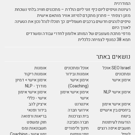
המודרנית
רעיונות וטיפים ליום כיף זוגי ליום הולדת – מתכננים חוויה בלתי נשכחת
מזגן רצפתי – פתרון מתקדם למיזוג אוויר מותאם אישית
טיפים לנהגים חדשים ברכבים חשמליים: כך תוכלו לנהל נכון את הטעינה
לאורך היום
מדפי מתכת מעוצבים של המותג אלומון לחדרי עבודה ומשרדים
תמא 38 כמנוף לצמיחה כלכלית
נושאים באתר
SEO Israel אוכל
אוכל ומתכונים
אומנות
ומתכונים
אומנות ובידור
אומנות ריקוד
אימון אישי
אימון אישי
אימון אישי > דמיון
(Coaching)
מודרך - NLP
אימון אישי NLP
אימון אישי אימון
אימון אישי אימון
אישי
אישי - כללי
אימון אישי אימון
אינטרנט
איציק להב
ביחסים בין אישיים
אירועי חברה
בידור ופנאי
ביטוח
בית וצרכנות
בריאות ורפואה
הודעות לעיתונות
חברה וסביבה
חוק ומשפט
חושבים איפה רוצים
חינוך ולימודים
חשבונאות ומס
לטייל
יופי וטיפוח
ימון אישי - Coaching