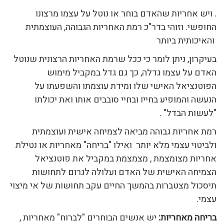
. ויש אחריות שהאדם בוחר או נוטל על עצמו מרצונו
החופשי. וזוהי בדר"כ רמת האחריות הגבוהה, העוצמתית
והאיכותית ביותר
בעיקרון, ניתן לומר כי ככל שרמת האחריות הרצונית שנוטל
האדם על עצמו גדלה, כך גם גדל במקביל מימוש
הפוטנציאל האישי שלו ומידת עוצמתו והשפעתו על
הנעשה והמופיע בחייו ובחיי סובבים אותו ואת יכולתו
"לעשות הבדל" .
רמת אחריות גבוהה מביאה לצמיחה אישית ועוצמתית
ולביטוי עצמי מלא יותר ואילו "בריחה" מאחריות או נטילת
אחריות מצומצמת , מצמצמת במקביל את פוטנציאל
הצמיחה האישית של האדם ועלולה לגרום לתחושות
תיסכול מצטברות בהמשך החיים עקב תחושות של אי מיצוי
עצמי.
בריחה מאחריות:
יש אנשים הבוחרים "לברוח" מאחריות ,