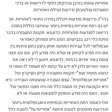
אחריות שונות בטיבן ובהיקפן כפוף לדרישות או צרכי
המערכת שלטובתן נדרשת נטילת האחריות.
בדר"כ נדרשות מודעות ויכולת בחירה כתנאי לאחריות. אך
יש גם רמת אחריות בסיסית ביותר שאיננה כוללת בתוכה
דרישה למודעות ספציפית. כדוגמא: תקנות התעבורה בדבר
נהיגת כלי רכב בכבישים. הנהג הינו ומוחזק כאחראי
אבסולוטי לכל עבירות התנועה אותן ביצע בזמן נהיגתו בין
אם היה מודע לקיומן או שלא היה מודע להן. אם נהג חצה
צומת באור אדום ברמזור, כדוגמא, ויטען כי לא ראה את
האור האדום ולכן לא ידע על קיומו לא תעמוד לו טענה זו
כהגנה מאחר ועפ"י תקנות התעבורה קיים העיקרון של
"אחריות אבסולוטית". עצם העובדה שנעשתה העבירה- היא
היא הקובעת ואין זה משנה כלל מה היה מצבו הנפשי של
הנהג , האם היה מודע והתכוון לתוצאות מעשיו או לא.
זוהי כאמור רמת האחריות הבסיסית והאבסולוטית ביותר
הנדרשת מהנהגים לטובת פיתוח "אחריות על" לטובת כלל