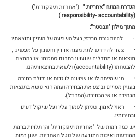
הגדרת המונח "אחריות "
("אחריות תיפקודית"
)
(responsibility- accountability )
מתוך מילון "וובסטר":
· להיות גורם מרכזי, בעל השפעה על העניין.ותוצאתיו.
·
צפוי להידרש לתת מענה או דין וחשבון על מעשים ,
תוצאות או מחדלים שנעשו בתחום סמכותו. או בהתאם
להבטחתו (accountability)
ולשאת בתוצאותיהם.
·
מי שהייתה לו או שישנה לו זכות או יכולת בחירה
בעניין מסויים וביצע את הבחירה ועתה הוא נושא בתוצאות
הבחירה או אי הבחירה.(המחדל)
.
· ראוי לאמון, שניתן לסמוך עליו ועל שיקול דעתו
ובחירותיו.
יש כמה רמות של "אחריות תיפקודית" והן תלויות ברמת
המודעות ואיכות התודעה של נוטל האחריות. ישנן רמות