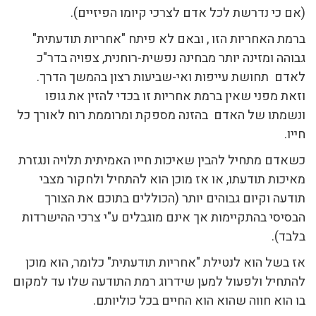
(אם כי נדרשת לכל אדם לצרכי קיומו הפיזיים).
ברמת האחריות הזו , ובאם לא פיתח "אחריות תודעתית"
גבוהה ומזינה יותר מבחינה נפשית-רוחנית, צפויה בדר"כ
לאדם תחושת עייפות ואי-שביעות רצון בהמשך הדרך.
וזאת מפני שאין ברמת אחריות זו בכדי להזין את גופו
ונשמתו של האדם בהזנה מספקת ומרוממת רוח לאורך כל
חייו.
כשאדם מתחיל להבין שאיכות חייו האמיתית תלויה ונגזרת
מאיכות תודעתו, או אז מוכן הוא להתחיל ולחקור מצבי
תודעה וקיום גבוהים יותר (הכוללים בתוכם את הצורך
הבסיסי בהתקיימות אך אינם מוגבלים ע"י צרכי ההישרדות
בלבד).
אז בשל הוא לנטילת "אחריות תודעתית" כלומר, הוא מוכן
להתחיל ולפעול למען שידרוג רמת התודעה שלו עד למקום
בו הוא חווה שהוא הוא החיים בכל כוליותם.