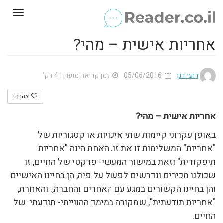
Toggle
gation
אחריות אישית – מהי?
רועי דגן
05/06/2016
זמן קריאה מוערך: 4 דק'
אהבתי
אחריות אישית – מהי?
באופן עקרוני קיימות שתי איכויות או קטגוריות של
"אחריות" המשלימות זו את זו. האחת הינה "אחריות
תיפקודית" וזאת במישור המעשי- פרקטי של החיים, זו
שכולנו מכירים ונדרשים לפעול על פיה, הן בחיינו האישיים
והן בחיינו הקשורים במגע עם האחרים והחברה,. והאחרת,
"אחריות תודעתית", שמקורה במימד ההווייתי- תודעתי של
החיים.