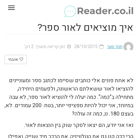
Toggle
gation
איך מוציאים לאור ספר?
חנוך סער
28/10/2015
זמן קריאה מוערך: 2 דק'
אהבתי
לא אחת פונים אלי כותבים שסיימו לכתוב ספר ומעוניינים
להוציאו לאור ששאלתם הראשונה, ולפעמים היחידה,
מתחילה ב"כמה". כמה יעלה לי להוציא לאור ספר, לא עבה
במיוחד, אני יכול להיות ספציפי יותר, בטח. 200 עמודים. לא,
בעצם 180. נו, כמה זה עולה?
ואז אני יודע, הם יצאו לסקר שוק בין הוצאות לאור.
הרי ככה קנו גם את הטלוויזיה, את הרכב מיד שנייה, ואפילו