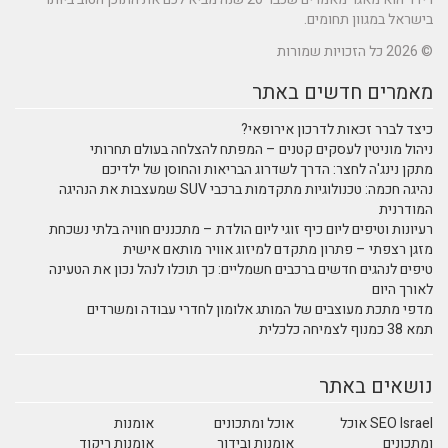
בישראל במגוון תחומים.
© 2026 כל הזכויות שמורות
מאמרים חדשים באתר
כיצד לברר זכאות לדרכון אירופאי?
ניהול מוניטין לעסקים קטנים – המפתח להצלחה בעולם תחרותי
מתקן נינג'ה לחצר: הדרך לשדרוג הבריאות והחוסן של ילדיכם
נהיגה חכמה: טכנולוגיות מתקדמות ברכבי SUV שמעצבות את הנהיגה
המודרנית
רעיונות וטיפים ליום כיף זוגי ליום הולדת – מתכננים חוויה בלתי נשכחת
מזגן רצפתי – פתרון מתקדם למיזוג אוויר מותאם אישית
טיפים לנהגים חדשים ברכבים חשמליים: כך תוכלו לנהל נכון את הטעינה
לאורך היום
מדפי מתכת מעוצבים של המותג אלומון לחדרי עבודה ומשרדים
תמא 38 כמנוף לצמיחה כלכלית
נושאים באתר
SEO Israel אוכל
אוכל ומתכונים
אומנות
ומתכונים
אומנות ובידור
אומנות ריקוד