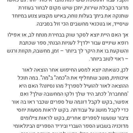
מדובר בקבלת שירות, יתכן שיש מקום לבחור בעוזרת
שתנקה את ביתך בעלות נוחה, באיש מקצוע צנוע במיוחד
שיסייד, או בטכנאי מחשבים הכי זול בסביבה.
אך האם היית יוצא לסקר שוק בבחירת מנתח לב, או אפילו
רופא שיניים עבור ילדך? לעניות הבנתי, ספר שכתבת
והשקעת בו את היקר לך ביותר – זמן, מחשבה, תקוות ורגש
– ראוי לטוב ביותר.
לכן, כשאתה יוצא למסע החיפוש אחר הוצאה לאור
איכותית, מוטב שתחליף את ה"כמה" ב"מה". במה תוכל
ההוצאה לאור להועיל לספרך? מהו נסיונה? האם היא
'מתחברת' לכתב היד שלך ולקו המחשבה שלך? ואם
אפשר, בקש לקבל דוגמה של ספרים שכבר ראו בה אור
כדי לקבל מושג על עבודתה. בקש לראות מסעות יחסי
ציבור שנעשו לספרים אחרים, בקש לראות צילומים
מדוכניה בשבוע הספר העברי וביריד הספרים הבינלאומי