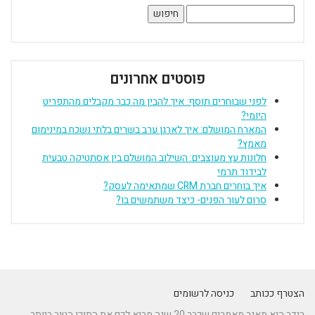
חיפוש:
פוסטים אחרונים
לפני שבוחרים תוסף: איך להבין מה כבר מקבלים מהתפריט
היומי?
המארח המושלם: איך לארגן ערב בשרים בלתי נשכח במינימום
מאמץ?
חלונות עץ מעוצבים: השילוב המושלם בין אסתטיקה טבעית
לבידוד תרמי
איך בוחרים חברת CRM שמתאימה לעסק?
סרום לעור הפנים- כיצד משתמשים בו?
הצטרף ככותב
כניסה לרשומים
רידר הוא מאגר מאמרים שכבר 20 שנה מביא לכם את התוכן הטוב ביותר