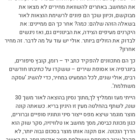
את המחשב. באתרים להשוואת מחירים לא מצאו את
מבוקשם, וכיוון שכך הם פונים לרשימת הוצאות לאור
בשאלה הזהה שלהם: כמה? אחר כך הם ממיינים: את
היקרנים מעיפים הצידה, את הבינוניים גם, ואז ניגשים
לבדוק את הזולים ביותר. אולי יש עוד על מה לדבר. זה מחיר
אחרון?
כך הם מתכוונים להפקיד כתב יד – רומן, קובץ סיפורים,
ביוגרפיה או אסופת שירים – ששקדו על כתיבתו חודשים
רבים, אולי שנים, לכל הממעיט במחיר, כדי להשיג 'עסקה
משתלמת'.
הייתי מעז וממליץ לך,מתוך נסיון בהוצאה לאור משך 30
שנה, לשתף בהחלטה מעין זו היגיון בריא. כשאתה קונה
מוצר מוגמר שיצא מפס ייצור סיני ונתוניו סופיים וברורים,
כגון מכונת כביסה, מסך מחשב או טלוויזיה, סקר שוק הוא
הדרך הנכונה. אם תקנה אותו מוצר בסכום גבוה יותר, לא
תקבל עבור התוספת ששילמת מוצר איכותי יותר. גם כאשר