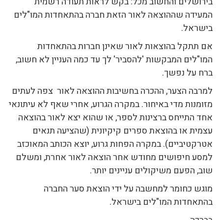
בירושלים והחשוב מכל: בקש לראות תעודה רשמית
המעידה שההוצאה לאור הזאת חברה בהתאחדות המו"לים
בישראל.
אם תתקל בהוצאות לאור שאינן חברות בהתאחדות
המו"לים המבקשות 'להסביר' לך עד כמה העניין לא חשוב,
ברח על נפשך.
למרבה הצער, ההכרה בחשיבות ההוצאה לאור צפה לעתים
מזומנות מדי באיחור. במקרה הגרוע, אחרי שאף לא עיתונאי
אחד התייחס ברצינות לספר, או שהוא יצא לאור בהוצאה
עצמית או בהוצאת ספרים קיקיונית (שהציעה תנאים
אטרקטיביים). במקרה הפחות גרוע, יוצא הכותב המאוכזב
למסע חיפושים מחודש אחר הוצאה לאור אחרת, ומשלם
שוב, הפעם משיקולים עניינים יותר.
מוגש כחומר למחשבה על ידי הוצאת סער החברה
בהתאחדות המו"לים בישראל.