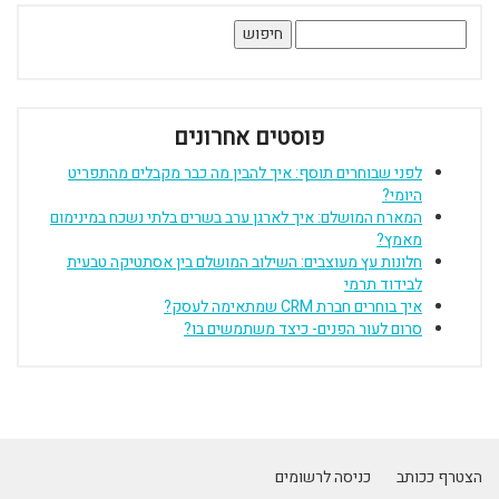
חיפוש:
פוסטים אחרונים
לפני שבוחרים תוסף: איך להבין מה כבר מקבלים מהתפריט
היומי?
המארח המושלם: איך לארגן ערב בשרים בלתי נשכח במינימום
מאמץ?
חלונות עץ מעוצבים: השילוב המושלם בין אסתטיקה טבעית
לבידוד תרמי
איך בוחרים חברת CRM שמתאימה לעסק?
סרום לעור הפנים- כיצד משתמשים בו?
הצטרף ככותב
כניסה לרשומים