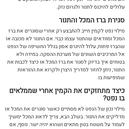
עלולים להיכנס לתנור ולגרום נזק.
סגירת ברז המכל והתנור
מילוי נפט לקמין חייב להתבצע רק אחרי שסוגרים את ברז
המכל ומוודאים שהתנור עצמו כבוי. אם התנור לא מכובה או
שהברז פתוח, עלול להיגרם אסון בגלל החשיפה של הנפט
אל המרכיבים השונים של מערכת ההסקה. במידה ולא
בטוחים איך בדיוק לסגור את ברז המכל או כיצד לכבות את
התנור, ניתן לחזור למדריך היצרן ולקרוא את ההוראות
שמופיעות בו.
כיצד מתחזקים את הקמין אחרי שממלאים
בו נפט?
מילוי נכון של הנפט לא מסתיים כאשר סוגרים את המכל או
מדליקים את התנור. בשלב הבא, צריך לדאוג המכל ימשיך
לעמוד על משטח בטון מתאים ושהוא יהיה ישר. נוסף, אם