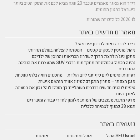
רידר הוא מאגר מאמרים שכבר 20 שנה מביא לכם את התוכן הטוב ביותר
בישראל במגוון תחומים.
© 2026 כל הזכויות שמורות
מאמרים חדשים באתר
כיצד לברר זכאות לדרכון אירופאי?
ניהול מוניטין לעסקים קטנים – המפתח להצלחה בעולם תחרותי
מתקן נינג'ה לחצר: הדרך לשדרוג הבריאות והחוסן של ילדיכם
נהיגה חכמה: טכנולוגיות מתקדמות ברכבי SUV שמעצבות את הנהיגה
המודרנית
רעיונות וטיפים ליום כיף זוגי ליום הולדת – מתכננים חוויה בלתי נשכחת
מזגן רצפתי – פתרון מתקדם למיזוג אוויר מותאם אישית
טיפים לנהגים חדשים ברכבים חשמליים: כך תוכלו לנהל נכון את הטעינה
לאורך היום
מדפי מתכת מעוצבים של המותג אלומון לחדרי עבודה ומשרדים
תמא 38 כמנוף לצמיחה כלכלית
נושאים באתר
SEO Israel אוכל
אוכל ומתכונים
אומנות