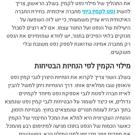
את התהליך של מילוי נפט לקמין. בשלב הראשון, צריך
להשיג
נפט לקמין ביתי
מחברה איכותית. בחירת החברה
האיכותית היא עניין משמעותי, כי יש לזה השפעה על
היעילות של הנפט ועל התנור עצמו. אם לא רוצים לסבול
מנזקים בלתי הפיכים בתנור, יש לוודא שמזמינים את הנפט
רק מחברה אמינה שדואגת לספק נפט משובח ובלי
משקעים.
מילוי הקמין לפי הנחיות הבטיחות
בשלב השני צריך לקרוא את הנחיות היצרן לגבי קמין נפט
והאופן שבו ממלאים אותו. דרך ההנחיות ניתן למשל להבין
לאיזו חברה לפנות לגבי אספקת נפט מיוחד לקמינים
גדולים, או כיצד לשמור על הבטיחות לגבי קמין נפט שנמצא
בתוך הבית לעומת תנורים שנמצאים בחוץ. מבחינת תזמון,
ההנחיה העקרונית היא למלא את המכל החיצוני של הקמין
כאשר הכמות של הנפט בתוכו מגיעה למינימום רבע מהמכל.
אם מחכים יותר מדי זמן לפני המילוי הבא, המשקעים