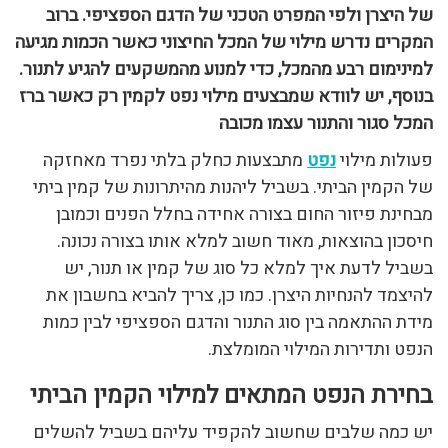
של היצרן ולפי המפרט הטכני של הדגם הספציפי. ברוב
המקרים נדרש מילוי של המכל החיצוני כאשר הכמות מגיעה
למינימום רבע מהמכל, כדי למנוע מהמשקעים להגיע לתנור.
בנוסף, יש לוודא שמבצעים מילוי נפט לקמין רק כאשר ברז
המכל סגור והתנור עצמו מכובה
פעולות מילוי
נפט
מתבצעות כחלק בלתי נפרד מאחזקה
של הקמין הביתי. בשביל ליהנות מהיתרונות של קמין ביתי
מבחינת פיזור החום בצורה אחידה בחלל הפנים וכמובן
חיסכון בהוצאות, מאוד חשוב למלא אותו בצורה נכונה.
בשביל לדעת איך למלא כל סוג של קמין או תנור, יש
להיצמד להנחיות היצרן. כמו כן, צריך להביא בחשבון את
מידת ההתאמה בין סוג התנור והדגם הספציפי לבין כמות
הנפט ותדירות המילוי המומלצת.
בחירת הנפט המתאים למילוי הקמין הביתי
יש כמה שלבים שחשוב להקפיד עליהם בשביל להשלים