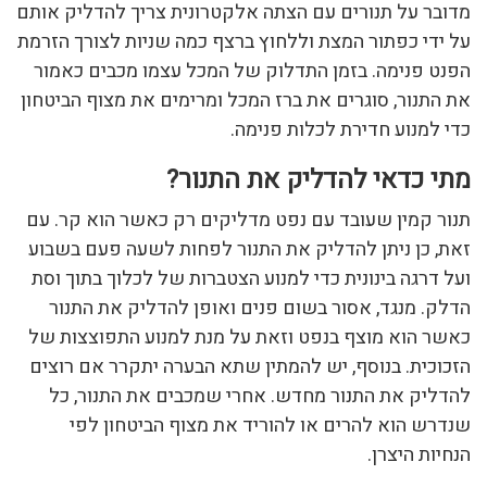
מדובר על תנורים עם הצתה אלקטרונית צריך להדליק אותם
על ידי כפתור המצת וללחוץ ברצף כמה שניות לצורך הזרמת
הפנט פנימה. בזמן התדלוק של המכל עצמו מכבים כאמור
את התנור, סוגרים את ברז המכל ומרימים את מצוף הביטחון
כדי למנוע חדירת לכלות פנימה.
מתי כדאי להדליק את התנור?
תנור קמין שעובד עם נפט מדליקים רק כאשר הוא קר. עם
זאת, כן ניתן להדליק את התנור לפחות לשעה פעם בשבוע
ועל דרגה בינונית כדי למנוע הצטברות של לכלוך בתוך וסת
הדלק. מנגד, אסור בשום פנים ואופן להדליק את התנור
כאשר הוא מוצף בנפט וזאת על מנת למנוע התפוצצות של
הזכוכית. בנוסף, יש להמתין שתא הבערה יתקרר אם רוצים
להדליק את התנור מחדש. אחרי שמכבים את התנור, כל
שנדרש הוא להרים או להוריד את מצוף הביטחון לפי
הנחיות היצרן.