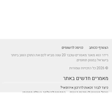
הצטרף ככותב
כניסה לרשומים
רידר הוא מאגר מאמרים שכבר 20 שנה מביא לכם את התוכן הטוב ביותר
בישראל במגוון תחומים.
© 2026 כל הזכויות שמורות
מאמרים חדשים באתר
כיצד לברר זכאות לדרכון אירופאי?
ניהול מוניטין לעסקים קטנים – המפתח להצלחה בעולם תחרותי
מתקן נינג'ה לחצר: הדרך לשדרוג הבריאות והחוסן של ילדיכם
נהיגה חכמה: טכנולוגיות מתקדמות ברכבי SUV שמעצבות את הנהיגה
המודרנית