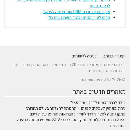
חלונות עץ מעוצבים: השילוב המושלם בין אסתטיקה טבעית
לבידוד תרמי
איך בוחרים חברת CRM שמתאימה לעסק?
סרום לעור הפנים- כיצד משתמשים בו?
הצטרף ככותב
כניסה לרשומים
רידר הוא מאגר מאמרים שכבר 20 שנה מביא לכם את התוכן הטוב ביותר
בישראל במגוון תחומים.
© 2026 כל הזכויות שמורות
מאמרים חדשים באתר
כיצד לברר זכאות לדרכון אירופאי?
ניהול מוניטין לעסקים קטנים – המפתח להצלחה בעולם תחרותי
מתקן נינג'ה לחצר: הדרך לשדרוג הבריאות והחוסן של ילדיכם
נהיגה חכמה: טכנולוגיות מתקדמות ברכבי SUV שמעצבות את הנהיגה
המודרנית