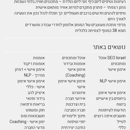
רעיונות וטיפים ליום כיף זוגי ליום הולדת – מתכננים חוויה בלתי נשכחת
מזגן רצפתי – פתרון מתקדם למיזוג אוויר מותאם אישית
טיפים לנהגים חדשים ברכבים חשמליים: כך תוכלו לנהל נכון את הטעינה
לאורך היום
מדפי מתכת מעוצבים של המותג אלומון לחדרי עבודה ומשרדים
תמא 38 כמנוף לצמיחה כלכלית
נושאים באתר
SEO Israel אוכל
אוכל ומתכונים
אומנות
ומתכונים
אומנות ובידור
אומנות ריקוד
אימון אישי
אימון אישי
אימון אישי > דמיון
(Coaching)
מודרך - NLP
אימון אישי NLP
אימון אישי אימון
אימון אישי אימון
אישי
אישי - כללי
אימון אישי אימון
אינטרנט
איציק להב
ביחסים בין אישיים
אירועי חברה
בידור ופנאי
ביטוח
בית וצרכנות
בריאות ורפואה
הודעות לעיתונות
חברה וסביבה
חוק ומשפט
חושבים איפה רוצים
חינוך ולימודים
חשבונאות ומס
לטייל
יופי וטיפוח
ימון אישי - Coaching
כללי
כתיבה יצירתית
מדעי החברה