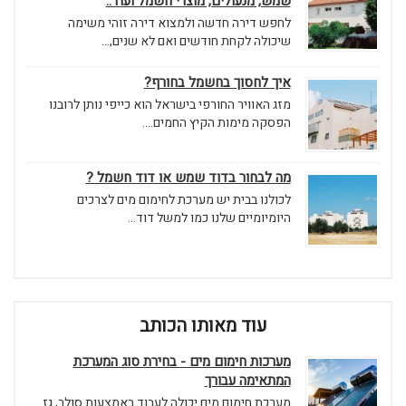
שמש, מנעולים, מוצרי חשמל ועוד..
לחפש דירה חדשה ולמצוא דירה זוהי משימה
שיכולה לקחת חודשים ואם לא שנים,...
איך לחסוך בחשמל בחורף?
מזג האוויר החורפי בישראל הוא כייפי נותן לרובנו
הפסקה מימות הקיץ החמים....
מה לבחור בדוד שמש או דוד חשמל ?
לכולנו בבית יש מערכת לחימום מים לצרכים
היומיומיים שלנו כמו למשל דוד...
עוד מאותו הכותב
מערכות חימום מים - בחירת סוג המערכת
המתאימה עבורך
מערכת חימום מים יכולה לעבוד באמצעות סולר, גז