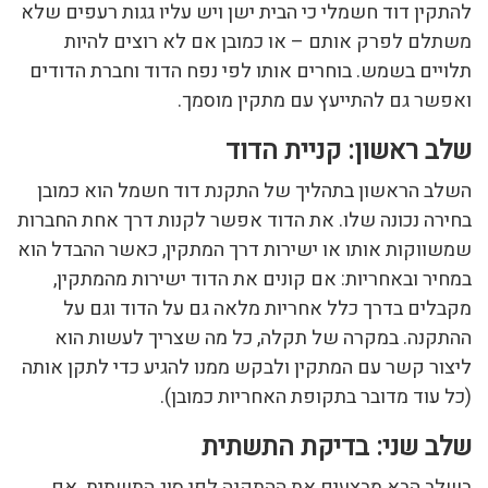
להתקין דוד חשמלי כי הבית ישן ויש עליו גגות רעפים שלא
משתלם לפרק אותם – או כמובן אם לא רוצים להיות
תלויים בשמש. בוחרים אותו לפי נפח הדוד וחברת הדודים
ואפשר גם להתייעץ עם מתקין מוסמך.
שלב ראשון: קניית הדוד
השלב הראשון בתהליך של התקנת דוד חשמל הוא כמובן
בחירה נכונה שלו. את הדוד אפשר לקנות דרך אחת החברות
שמשווקות אותו או ישירות דרך המתקין, כאשר ההבדל הוא
במחיר ובאחריות: אם קונים את הדוד ישירות מהמתקין,
מקבלים בדרך כלל אחריות מלאה גם על הדוד וגם על
ההתקנה. במקרה של תקלה, כל מה שצריך לעשות הוא
ליצור קשר עם המתקין ולבקש ממנו להגיע כדי לתקן אותה
(כל עוד מדובר בתקופת האחריות כמובן).
שלב שני: בדיקת התשתית
בשלב הבא מבצעים את ההתקנה לפי סוג התשתית. אם