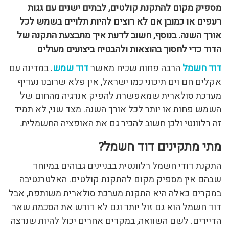
מספיק מקום להתקנת קולטים, לבתים ישנים עם גגות
רעפים או כמובן אם לא רוצים להיות תלויים בשמש לכל
אורך השנה. בנוסף, חשוב לדעת איך מתבצעת התקנה של
הדוד כדי לחסוך בהוצאות ולהבטיח ביצועים מעולים
דוד חשמל
הרבה פחות שכיח מאשר
דוד שמש
. במדינה עם
אקלים חם וים תיכוני כמו ישראל, אין פלא שרובנו נעדיף
מערכת סולארית שמאפשרת להפיק אנרגיה מהחום של
השמש פחות או יותר לכל אורך השנה. מצד שני, לא תמיד
זה רלוונטי ולכן חשוב להכיר גם את האופציה החשמלית.
מתי מתקינים דוד חשמל?
התקנת דודי חשמל רלוונטית בבניינים גבוהים במיוחד
שבהם אין מספיק מקום להתקנת קולטים. האלטרנטיבה
במקרים כאלה היא התקנת מערכת סולארית משותפת, אבל
דוד חשמל הוא גם זול יותר וגם לא דורש את הסכמת שאר
הדיירים. לשם השוואה, במקרים אחרים יכול להיות שנרצה