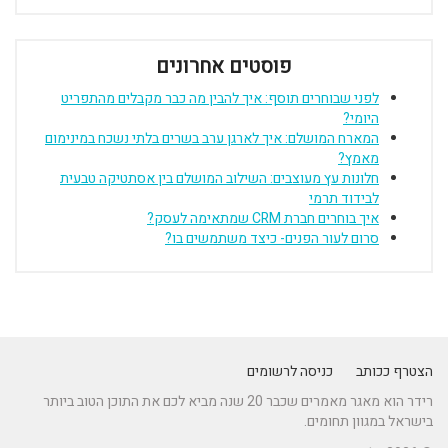
פוסטים אחרונים
לפני שבוחרים תוסף: איך להבין מה כבר מקבלים מהתפריט
היומי?
המארח המושלם: איך לארגן ערב בשרים בלתי נשכח במינימום
מאמץ?
חלונות עץ מעוצבים: השילוב המושלם בין אסתטיקה טבעית
לבידוד תרמי
איך בוחרים חברת CRM שמתאימה לעסק?
סרום לעור הפנים- כיצד משתמשים בו?
הצטרף ככותב
כניסה לרשומים
רידר הוא מאגר מאמרים שכבר 20 שנה מביא לכם את התוכן הטוב ביותר
בישראל במגוון תחומים.