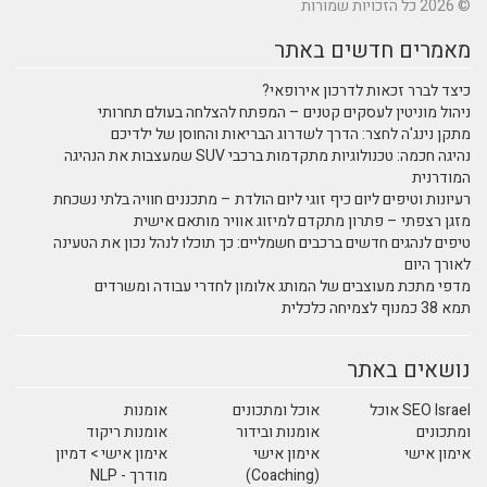
© 2026 כל הזכויות שמורות
מאמרים חדשים באתר
כיצד לברר זכאות לדרכון אירופאי?
ניהול מוניטין לעסקים קטנים – המפתח להצלחה בעולם תחרותי
מתקן נינג'ה לחצר: הדרך לשדרוג הבריאות והחוסן של ילדיכם
נהיגה חכמה: טכנולוגיות מתקדמות ברכבי SUV שמעצבות את הנהיגה
המודרנית
רעיונות וטיפים ליום כיף זוגי ליום הולדת – מתכננים חוויה בלתי נשכחת
מזגן רצפתי – פתרון מתקדם למיזוג אוויר מותאם אישית
טיפים לנהגים חדשים ברכבים חשמליים: כך תוכלו לנהל נכון את הטעינה
לאורך היום
מדפי מתכת מעוצבים של המותג אלומון לחדרי עבודה ומשרדים
תמא 38 כמנוף לצמיחה כלכלית
נושאים באתר
SEO Israel אוכל
אוכל ומתכונים
אומנות
ומתכונים
אומנות ובידור
אומנות ריקוד
אימון אישי
אימון אישי
אימון אישי > דמיון
(Coaching)
מודרך - NLP