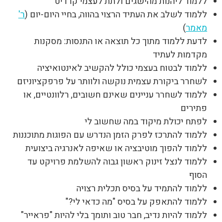
ללמוד ליהנות מהישגים ולתת לעצמי קרדיט
ללמוד לשלב את העתיד הרצוי בהווה, בחיי היום-יום (
ר'
מאמר
)
לדעת ללמוד מתוך כל תוצאה או התנסות: מסקנות
מקדמות לעתיד
ללמוד לבטוח בעצמי כולל להקשיב לאינטואיציה
לשחרר ביקורת עצמית נוקשה ולוותר על פרפקציוניזם
ללמוד לשחרר עניינים שאינם חשובים, רלוונטיים, או
פתירים
לפתח יכולת מיקוד במה שחשוב לי
ללמוד להתרכז לפרק הזמן הנדרש עם הפוגות מתוכננות
ללמוד להפוך מוטיבציה או שאיפה לאנרגיה ביצועית
ללמוד לנצל זינוק ראשון גבוה להשלמת פרויקט עד
הסוף
ללמוד להתמיד על בסיס תכלית רצויה
ללמוד להתאפק על בסיס "מה כדאי לי?"
ללמוד להיות נדיב, חבר טוב ותומך בלי להיות "פראייר"