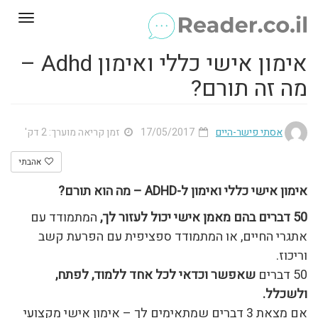
Toggle
gation
אימון אישי כללי ואימון Adhd –
מה זה תורם?
אסתי פישר-היים
17/05/2017
זמן קריאה מוערך: 2 דק'
אהבתי
אימון אישי כללי ואימון ל-ADHD – מה הוא תורם?
50 דברים בהם מאמן אישי יכול לעזור לך,
המתמודד עם
אתגרי החיים, או המתמודד ספציפית עם הפרעת קשב
וריכוז.
50 דברים
שאפשר וכדאי לכל אחד ללמוד, לפתח,
ולשכלל.
אם מצאת 3 דברים שמתאימים לך – אימון אישי מקצועי