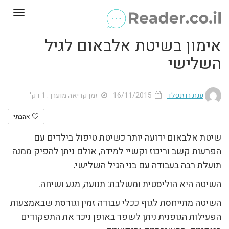
Toggle
gation
אימון בשיטת אלבאום לגיל
השלישי
ענת רוזנפלד
16/11/2015
זמן קריאה מוערך: 1 דק'
אהבתי
שיטת אלבאום ידועה יותר כשיטת טיפול בילדים עם
הפרעות קשב וריכוז וקשיי למידה, אולם ניתן להפיק ממנה
תועלת רבה בעבודה עם בני הגיל השלישי
.
השיטה היא הוליסטית ומשלבת: תנועה, מגע ושיחה.
השיטה מתייחסת לגוף ככלי עבודה זמין וגורסת שבאמצעות
הפעילות הגופנית ניתן לשפר באופן ניכר את התפקודים