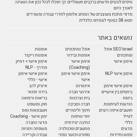
טיפים לנהגים חדשים ברכבים חשמליים: כך תוכלו לנהל נכון את הטעינה
לאורך היום
מדפי מתכת מעוצבים של המותג אלומון לחדרי עבודה ומשרדים
תמא 38 כמנוף לצמיחה כלכלית
נושאים באתר
SEO Israel אוכל
אוכל ומתכונים
אומנות
ומתכונים
אומנות ובידור
אומנות ריקוד
אימון אישי
אימון אישי
אימון אישי > דמיון
(Coaching)
מודרך - NLP
אימון אישי NLP
אימון אישי אימון
אימון אישי אימון
אישי
אישי - כללי
אימון אישי אימון
אינטרנט
איציק להב
ביחסים בין אישיים
אירועי חברה
בידור ופנאי
ביטוח
בית וצרכנות
בריאות ורפואה
הודעות לעיתונות
חברה וסביבה
חוק ומשפט
חושבים איפה רוצים
חינוך ולימודים
חשבונאות ומס
לטייל
יופי וטיפוח
ימון אישי - Coaching
כללי
כתיבה יצירתית
מדעי החברה
מדעים
מחשבים וטכנולגיה
משפחה וזוגיות
נופש ותיירות
ספורט וכושר גופני
עבודה וקריירה