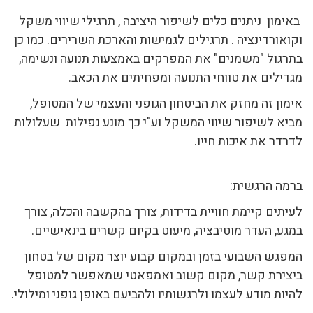
באימון ניתנים כלים לשיפור היציבה , תרגילי שיווי משקל
וקואורדינציה . תרגילים לגמישות והארכת השרירים. כמו כן
בתרגול "משמנים" את המפרקים באמצעות תנועה ונשימה,
מגדילים את טווחי התנועה ומפחיתים את הכאב.
אימון זה מחזק את הביטחון הגופני והעצמי של המטופל,
מביא לשיפור שיווי המשקל וע"י כך מונע נפילות שעלולות
לדרדר את איכות חייו.
ברמה הרגשית:
לעיתים קיימת חוויית בדידות, צורך בהקשבה והכלה, צורך
במגע, העדר מוטיבציה, מיעוט בקיום קשרים בינאישיים.
המפגש השבועי בזמן ובמקום קבוע יוצר מקום של בטחון
ביצירת קשר, מקום קשוב ואמפאטי שמאפשר למטופל
להיות מודע לעצמו ולרגשותיו ולהביעם באופן גופני ומילולי.