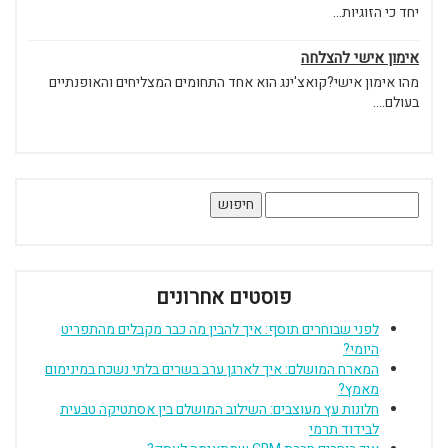
יחד כי הזוגיות...
אימון אישי להצלחה
מהו אימון אישי?קואצ'ינג הוא אחד התחומים המצליחים והאופנתיים
בעולם....
חיפוש:
פוסטים אחרונים
לפני שבוחרים תוסף: איך להבין מה כבר מקבלים מהתפריט
היומי?
המארח המושלם: איך לארגן ערב בשרים בלתי נשכח במינימום
מאמץ?
חלונות עץ מעוצבים: השילוב המושלם בין אסתטיקה טבעית
לבידוד תרמי