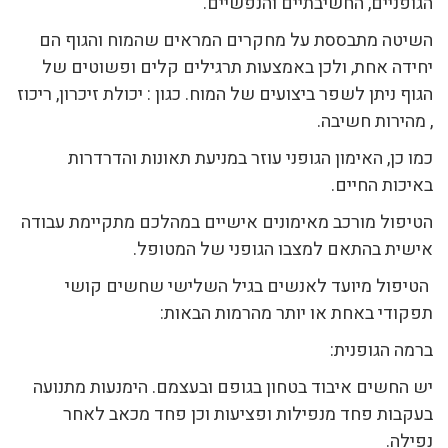
הגופניים, החשיבתיים והנפשיים.
השיטה מתבססת על מחקרים המראים שהמוח והגוף הם
יחידה אחת, ולכן באמצעות תרגילים קלים ופשוטים של
הגוף ניתן לשפר ביצועים של המוח. כגון : יכולת זיכרון, ריכוז
, מהירות חשיבה.
כמו כן, האימון הגופני עוזר במניעת תאונות והדרדרות
באיכות החיים.
הטיפול מורכב מאימונים אישיים במהלכם מתקיימת עבודה
אישית בהתאם למצבו הגופני של המטופל.
הטיפול מיועד לאנשים בגיל השלישי שחשים קושי
תפקודי באחת או יותר מהרמות הבאות:
ברמה הגופנית:
יש החשים איבוד בטחון בגופם ובעצמם. הימנעות מתנועה
בעקבות פחד מנפילות ופציעות וכן פחד מכאב לאחר
נפילה.