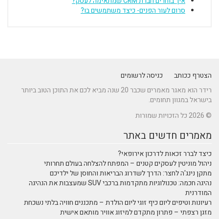
איך בוחרים חברת CRM שמתאימה לעסק?
סרום לעור הפנים- כיצד משתמשים בו?
הצטרף ככותב
כניסה לרשומים
רידר הוא מאגר מאמרים שכבר 20 שנה מביא לכם את התוכן הטוב ביותר
בישראל במגוון תחומים.
© 2026 כל הזכויות שמורות
מאמרים חדשים באתר
כיצד לברר זכאות לדרכון אירופאי?
ניהול מוניטין לעסקים קטנים – המפתח להצלחה בעולם תחרותי
מתקן נינג'ה לחצר: הדרך לשדרוג הבריאות והחוסן של ילדיכם
נהיגה חכמה: טכנולוגיות מתקדמות ברכבי SUV שמעצבות את הנהיגה
המודרנית
רעיונות וטיפים ליום כיף זוגי ליום הולדת – מתכננים חוויה בלתי נשכחת
מזגן רצפתי – פתרון מתקדם למיזוג אוויר מותאם אישית