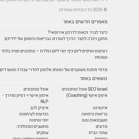
© 2026 כל הזכויות שמורות
מאמרים חדשים באתר
כיצד לברר זכאות לדרכון אירופאי?
מתקן נינג'ה לחצר: הדרך לשדרוג הבריאות והחוסן של ילדיכם
רעיונות וטיפים ליום כיף זוגי ליום הולדת – מתכננים חוויה בלתי
נשכחת
מדפי מתכת מעוצבים של המותג אלומון לחדרי עבודה ומשרדים
נושאים באתר
SEO Israel אוכל ומתכונים
אוכל ומתכונים
אימון אישי (Coaching)
אימון אישי > דמיון מודרך -
NLP
אינטרנט
איציק להב
בריאות ורפואה
הודעות לעיתונות
חשבונאות ומס
יופי וטיפוח
מדעים
מחשבים וטכנולגיה
עמוד הבית
עסקים
רוחניות
רוחניות ושיפור עצמי