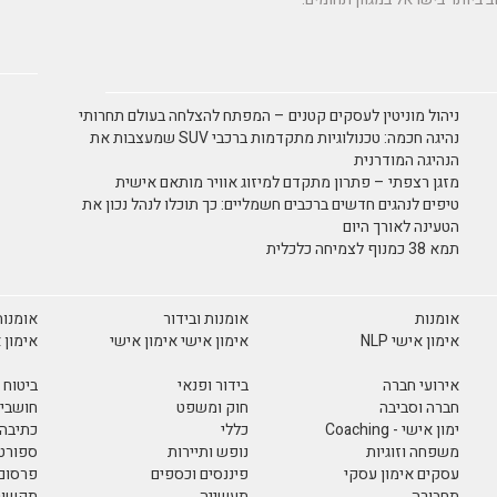
ניהול מוניטין לעסקים קטנים – המפתח להצלחה בעולם תחרותי
נהיגה חכמה: טכנולוגיות מתקדמות ברכבי SUV שמעצבות את
הנהיגה המודרנית
מזגן רצפתי – פתרון מתקדם למיזוג אוויר מותאם אישית
טיפים לנהגים חדשים ברכבים חשמליים: כך תוכלו לנהל נכון את
הטעינה לאורך היום
תמא 38 כמנוף לצמיחה כלכלית
אומנות
אומנות ובידור
אומנות
אימון אישי NLP
אימון אישי אימון אישי
אימון 
אירועי חברה
בידור ופנאי
ביטוח
חברה וסביבה
חוק ומשפט
חושבים
ימון אישי - Coaching
כללי
כתיבה 
משפחה וזוגיות
נופש ותיירות
ספורט 
עסקים אימון עסקי
פיננסים וכספים
פרסום 
תחבורה
תעשייה
תקשורת