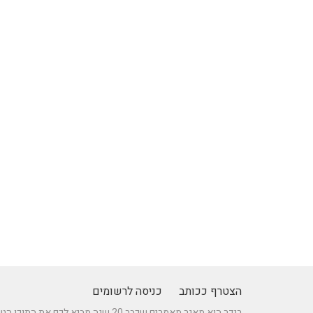
הצטרף ככותב
כניסה לרשומים
רידר הוא מאגר מאמרים שכבר 20 שנה מביא לכם את התוכן הטוב ביותר בישראל במגוון תחומים.