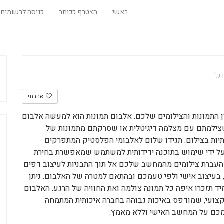
ראשי
הצטרף ככותב
כניסה לרשומים
אהבתי
ן התמונות והצילומים שלכם. אלבום תמונות הוא למעשה אלבום
שצילמתם עם מצלמה דיגיטלית או שסרקתם מתמונות של
ם. זו הדרך המודרנית של המאה ה- 21 ליצירתיות בצילום. תגידו שלום לאלבומי הפלסטיק המתפרקים
 על ידי שימוש בתוכנה ידידותית למשתמש שמאפשרת בחירת
העברת צילומים מהמחשב שלכם אל תוך התבניות לעיצוב דפים
, בעיצוב אישי ולפי טעמכם ובהתאם למטרה של האלבום. ניתן
ד תזכרו איפה כל תמונה צולמה ואת החוויה של הרגע. האלבום
צועי, שמודפס באיכות גבוהה בחברה איכותית המתמחה
מכם על המחשב האישי וללא מאמץ.