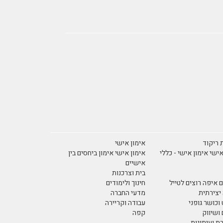
 ריקוד
אימון אישי
אישי אימון אישי - כללי
אימון אישי אימון ביחסים בין
אישיים
בית וצרכנות
 איפה רוצים לטייל
חינוך ולימודים
יצירתית
מדעי החברה
וכושר גופני
עבודה וקריירה
ושיווק
קפה
 ועיתונות