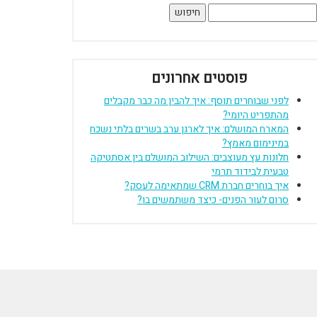
יפוש:
פוסטים אחרונים
לפני שבוחרים תוסף: איך להבין מה כבר מקבלים
מהתפריט היומי?
המארח המושלם: איך לארגן ערב בשרים בלתי נשכח
במינימום מאמץ?
חלונות עץ מעוצבים: השילוב המושלם בין אסתטיקה
טבעית לבידוד תרמי
איך בוחרים חברת CRM שמתאימה לעסק?
סרום לעור הפנים- כיצד משתמשים בו?