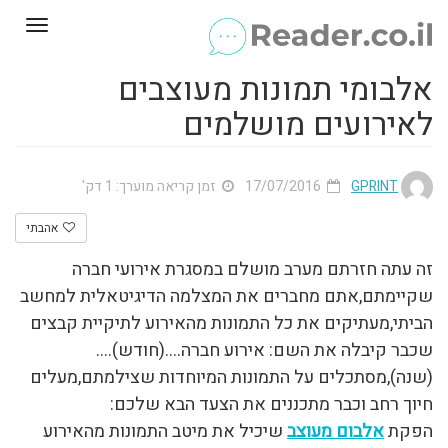
Toggle
gation
אלבומי תמונות מעוצבים
לאירועים מושלמים
GPRINT
17/07/2016
זמן קריאה מוערך: 1 דק'
אהבתי
זה עתה חזרתם מערב מושלם במסגרת אירועי חברה
שקיימתם,אתם מחברים את המצלמה הדיגיטאלית למחשב
הביתי,מעתיקים את כל התמונות מהאירוע לתיקיית קבצים
שכבר קיבלה את השם: אירוע חברה….(חודש)….
(שנה),מסתכלים על התמונות המיוחדות שצילמתם,מעלים
חיוך רחב וכבר מתכננים את הצעד הבא שלכם:
הפקת
אלבום מעוצב
שיכיל את מיטב התמונות מהאירוע