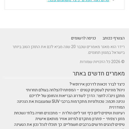
הצטרף ככותב
כניסה לרשומים
רידר הוא מאגר מאמרים שכבר 20 שנה מביא לכם את התוכן הטוב ביותר
בישראל במגוון תחומים.
© 2026 כל הזכויות שמורות
מאמרים חדשים באתר
כיצד לברר זכאות לדרכון אירופאי?
ניהול מוניטין לעסקים קטנים – המפתח להצלחה בעולם תחרותי
מתקן נינג'ה לחצר: הדרך לשדרוג הבריאות והחוסן של ילדיכם
נהיגה חכמה: טכנולוגיות מתקדמות ברכבי SUV שמעצבות את הנהיגה
המודרנית
רעיונות וטיפים ליום כיף זוגי ליום הולדת – מתכננים חוויה בלתי נשכחת
מזגן רצפתי – פתרון מתקדם למיזוג אוויר מותאם אישית
טיפים לנהגים חדשים ברכבים חשמליים: כך תוכלו לנהל נכון את הטעינה