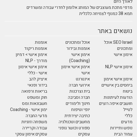
לאורך היום
מדפי מתכת מעוצבים של המותג אלומון לחדרי עבודה ומשרדים
תמא 38 כמנוף לצמיחה כלכלית
נושאים באתר
SEO Israel אוכל
אוכל ומתכונים
אומנות
ומתכונים
אומנות ובידור
אומנות ריקוד
אימון אישי
אימון אישי
אימון אישי > דמיון
(Coaching)
מודרך - NLP
אימון אישי NLP
אימון אישי אימון
אימון אישי אימון
אישי
אישי - כללי
אימון אישי אימון
אינטרנט
איציק להב
ביחסים בין אישיים
אירועי חברה
בידור ופנאי
ביטוח
בית וצרכנות
בריאות ורפואה
הודעות לעיתונות
חברה וסביבה
חוק ומשפט
חושבים איפה רוצים
חינוך ולימודים
חשבונאות ומס
לטייל
יופי וטיפוח
ימון אישי - Coaching
כללי
כתיבה יצירתית
מדעי החברה
מדעים
מחשבים וטכנולגיה
משפחה וזוגיות
נופש ותיירות
ספורט וכושר גופני
עבודה וקריירה
עמוד הבית
עסקים
עסקים אימון עסקי