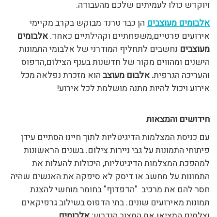
ויוקדש כולו לעמיתים שלכם מהעבודה.
אלבומים מעוצבים
הן כבר טרנד מבוקש בקרב מקיימי
אירועים פרטיים,משפחתיים וקהילתיים כאחד.
אלבומים
מעוצבים
נחשבים לתחליף המודרני של אלבומי התמונות
הישנים ומהווים מקור של חדשנות בענף הצילום,הדפוס
והעריכה הגרפית
. אלבום מעוצב
הוא מזכרת נפלאה מכל
אירוע ויכול להיות מתנה מושלמת לכל אירוע!
חידושים והמצאות
עם כניסת המצלמות הדיגיטליות לתוך חיינו הסתיים עידן
פיתוחי התמונות על גבי ניירות צילום. בשנים הראשונות
למהפכת המצלמות הדיגיטליות, היכולות להעלות את
התמונות על מחשב או דיסק לא סיפקה את האנשים שהיה
חסר להם את מרכיב "הדפדוף" בחומר מוחשי להצגת
תמונות מאירועים שונים. בתי הדפוס בשילוב גרפיקאים
וצלמים המציאו את המצור הנדרש:
אלבומים