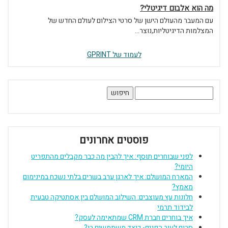
מה הוא אלבום דיגיטלי?
עם המעבר מהעולם הישן של סרטי הצילום לעולם החדש של
המצלמות הדיגיטליות,נוצר...
לעמוד של GPRINT
חיפוש:
פוסטים אחרונים
לפני שבוחרים תוסף: איך להבין מה כבר מקבלים מהתפריט
היומי?
המארח המושלם: איך לארגן ערב בשרים בלתי נשכח במינימום
מאמץ?
חלונות עץ מעוצבים: השילוב המושלם בין אסתטיקה טבעית
לבידוד תרמי
איך בוחרים חברת CRM שמתאימה לעסק?
סרום לעור הפנים- כיצד משתמשים בו?