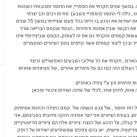
 במשך שנים חקרתי את הספריי, את החומר ותגובותיו השונות
 גילה לי החומר (הספריי והצבע) סודות רבים וכך יצרתי
טכניקות חדשות שאכן יצרו אמנות מקורית , אשר מבטאת ישירות את הרגע בו הייתי בכל פעם שציירתי.במשך 15 שנים
תי את הקשר שבין אמנות ורוחניות , הבנתי שקסם הבריאה שרוי
עשות קסמים וחקרתי גם את זה לעומק, הקסם שביצירותיי אינו
יר ובכך ליצור קסמים אשר קיימים בתוך הציורים המוגמרים
ח
האדם , חקרתי את כל שילובי הצבעים האפשריים וכיצד
העולם הזה כמו גם על מימדים אחרים , של מציאויות אחרות
 פנימית והן ע"י צפיה באחרים.
חת, לחזון אחד, לכלי של נתינה ושירות ציבורי ומכאן
וח וחומר , של צבע ונשמה של קסם היצירה וכוונות אמיתיות,
 בעזרת הציורים אני יוצר אנרגיה חזקה וחיובית בסביבתם, אני
 קבלה, על הרגע ועל הנצח. ציורים אלה הם ציורים מדיטטיביים
ו מדיטציה אישית, יש בהם צפנים שמשפיעים ישירות על דופק