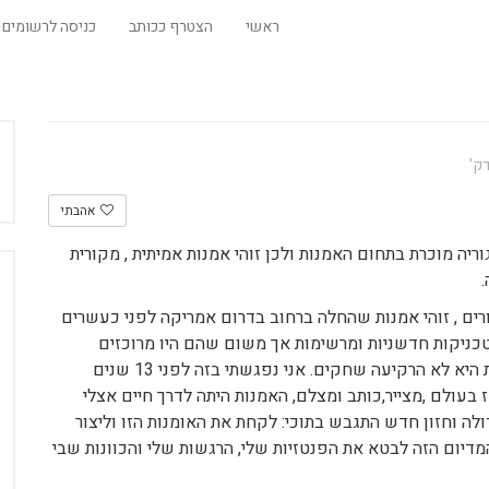
ראשי
הצטרף ככותב
כניסה לרשומים
אהבתי
ריה מוכרת בתחום האמנות ולכן זוהי אמנות אמיתית , מקורית
רים , זוהי אמנות שהחלה ברחוב בדרום אמריקה לפני כעשרים
ובטכניקות חדשניות ומרשימות אך משום שהם היו מרוכזים
בעשיית כסף מהתיירים ולא בעשיית אמנות , שנים רבות היא לא הרקיעה שחקים. אני נפגשתי בזה לפני 13 שנים
 בעולם ,מצייר,כותב ומצלם, האמנות היתה לדרך חיים אצלי
ה וחזון חדש התגבש בתוכי: לקחת את האומנות הזו וליצור
יום הזה לבטא את הפנטזיות שלי, הרגשות שלי והכוונות שבי