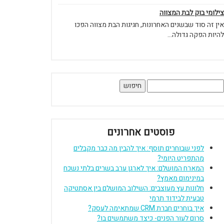
צילומי בוק לבת המצווה
אין זה סוד שבשנים האחרונות, חגיגות הבת מצווה הפכו
להיות הפקה גדולה...
יפוש:
פוסטים אחרונים
לפני שבוחרים תוסף: איך להבין מה כבר מקבלים
מהתפריט היומי?
המארח המושלם: איך לארגן ערב בשרים בלתי נשכח
במינימום מאמץ?
חלונות עץ מעוצבים: השילוב המושלם בין אסתטיקה
טבעית לבידוד תרמי
איך בוחרים חברת CRM שמתאימה לעסק?
סרום לעור הפנים- כיצד משתמשים בו?