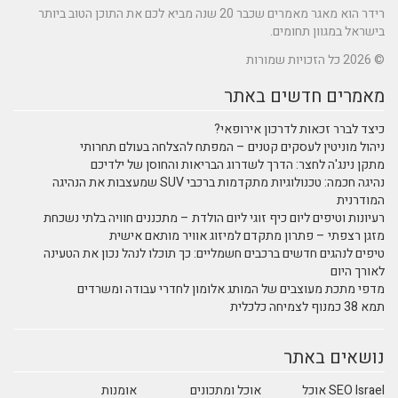
רידר הוא מאגר מאמרים שכבר 20 שנה מביא לכם את התוכן הטוב ביותר
בישראל במגוון תחומים.
© 2026 כל הזכויות שמורות
מאמרים חדשים באתר
כיצד לברר זכאות לדרכון אירופאי?
ניהול מוניטין לעסקים קטנים – המפתח להצלחה בעולם תחרותי
מתקן נינג'ה לחצר: הדרך לשדרוג הבריאות והחוסן של ילדיכם
נהיגה חכמה: טכנולוגיות מתקדמות ברכבי SUV שמעצבות את הנהיגה
המודרנית
רעיונות וטיפים ליום כיף זוגי ליום הולדת – מתכננים חוויה בלתי נשכחת
מזגן רצפתי – פתרון מתקדם למיזוג אוויר מותאם אישית
טיפים לנהגים חדשים ברכבים חשמליים: כך תוכלו לנהל נכון את הטעינה
לאורך היום
מדפי מתכת מעוצבים של המותג אלומון לחדרי עבודה ומשרדים
תמא 38 כמנוף לצמיחה כלכלית
נושאים באתר
SEO Israel אוכל
אוכל ומתכונים
אומנות