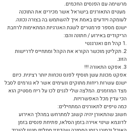
מרשימה עם הפנסים החכמים.
מעטים התאורנים בישראל אשר מכירים את התוכנה
לעומקה ויודעים באמת איך להשתמש בה בצורה נכונה.
ישנם מספר פרמטרים לשגת האנרגיות המתאימות לרחבת
הריקודים באירוע / חתונה והם:
.1 קהל חם ואנרגנטי
2. תקליטן מוכשר הקורא את הקהל ומתחייס לדרישות
הזוג.
3. אפקט התאורה !!!
אפקט מכונת עשן תוסיף לפנס נוכחות יותר רצינית. כיום
ישנם עשרות ריחות מתוקים ונעימים אשר לא גורמים לסבל
מצד המוזמנים. המלצה שלי לגנים לכו על ריח מסטיק הוא
הכי עדין מכל האפשרויות.
כמה טיפים לתאורנים המתחילים:
חשוב שהתאורן יהיה קשוב למתרחש במהלך האירוע
לדוגמא שינוי אוירה בזמן הסלאו, פתיחת פנסים בזמן
האוכל וכמובן בזמן המסיבה שהדיגיי מחליף סגנון להוריד