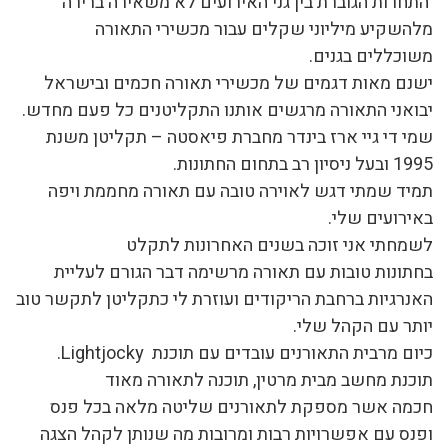
התחרות הגוברת בין גני האירועים לא משאירה ברירה
מלהשקיע מיליוני שקלים עבור מכשירי התאורה
משוכללים בגנים.
ישנם מאות דגמים של מכשירי תאורה חכמים ובישראל
יבואני התאורה מרגשים אותנו התקליטנים כל פעם מחדש.
שמי די גיי ארז בינדר מחברת פיאסטה – תקליטן משנת
1995 ובעל ניסיון רב בתחום החתונות.
תמיד שמתי דגש לאוירה טובה עם תאורה מחממת ויפה
באירועים שלי.
לשמחתי אני זוכה בשנים האחרונות לתקלט
בחתונות טובות עם תאורה מרשימה דבר הגורם לעליית
האנרגיות ברחבת הריקודים ועוזרת לי כתקליטן לתקשר טוב
יותר עם הקהל שלי.
כיום מרבית התאורנים עובדים עם תוכנת Lightjocky.
תוכנת מחשב מבית מרטין, תוכנה לתאורה מאוד
חכמה אשר מספקת לתאורנים שליטה מלאה בכל פנס
ופנס עם אפשרויות רבות ומרובות מה שנותן לקהל הצגה