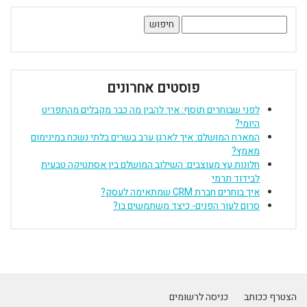
חיפוש:
פוסטים אחרונים
לפני שבוחרים תוסף: איך להבין מה כבר מקבלים מהתפריט
היומי?
המארח המושלם: איך לארגן ערב בשרים בלתי נשכח במינימום
מאמץ?
חלונות עץ מעוצבים: השילוב המושלם בין אסתטיקה טבעית
לבידוד תרמי
איך בוחרים חברת CRM שמתאימה לעסק?
סרום לעור הפנים- כיצד משתמשים בו?
הצטרף ככותב
כניסה לרשומים