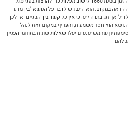
הוזמן בשנת 1880 לישוב מעלות כדי להרצות בפני סגל
ההוראה במקום. הוא התבקש לדבר על הנושא "בין מדע
לדת" אך תגובתו הייתה כי אין כל קשר בין השניים ואי לכך
הנושא הוא חסר משמעות, והעדיף במקום זאת לנהל
סימפוזיון שהמשתתפים יעלו שאלות שונות בתחומי העניין
שלהם.