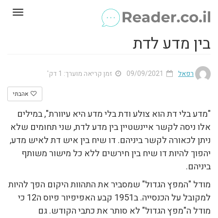
Toggle
gation
בין מדע לדת
רפאל
09/09/2021
זמן קריאה מוערך: 1 דק'
אהבתי
"מדע בלי דת הוא צולע ודת בלי מדע היא עיוורת", במילים
אלו ניסה לקשר איינשטיין בין מדע לדת, שני תחומים שלא
ניתן לכאורה לקשר ביניהם. דו שיח בין איש דת לאיש מדע,
יהפוך להיות דו שיח בין חירשים ללא כל מישור משותף
ביניהם.
מודל "המפץ הגדול" שמסביר את התהוות היקום הפך להיות
למקובל על הכנסייה. ב1951 קבע האפיפיור פיוס ה12 כי
מודל ה"מפץ הגדול" לא סותר את כתבי הקודש. גם