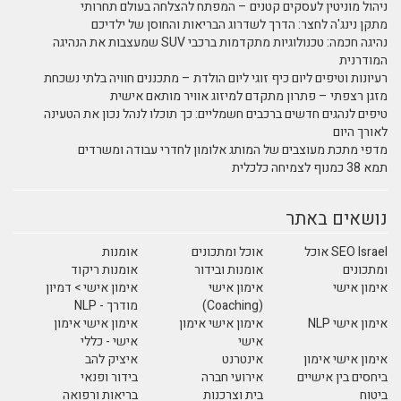
ניהול מוניטין לעסקים קטנים – המפתח להצלחה בעולם תחרותי
מתקן נינג'ה לחצר: הדרך לשדרוג הבריאות והחוסן של ילדיכם
נהיגה חכמה: טכנולוגיות מתקדמות ברכבי SUV שמעצבות את הנהיגה
המודרנית
רעיונות וטיפים ליום כיף זוגי ליום הולדת – מתכננים חוויה בלתי נשכחת
מזגן רצפתי – פתרון מתקדם למיזוג אוויר מותאם אישית
טיפים לנהגים חדשים ברכבים חשמליים: כך תוכלו לנהל נכון את הטעינה
לאורך היום
מדפי מתכת מעוצבים של המותג אלומון לחדרי עבודה ומשרדים
תמא 38 כמנוף לצמיחה כלכלית
נושאים באתר
SEO Israel אוכל
אוכל ומתכונים
אומנות
ומתכונים
אומנות ובידור
אומנות ריקוד
אימון אישי
אימון אישי
אימון אישי > דמיון
(Coaching)
מודרך - NLP
אימון אישי NLP
אימון אישי אימון
אימון אישי אימון
אישי
אישי - כללי
אימון אישי אימון
אינטרנט
איציק להב
ביחסים בין אישיים
אירועי חברה
בידור ופנאי
ביטוח
בית וצרכנות
בריאות ורפואה