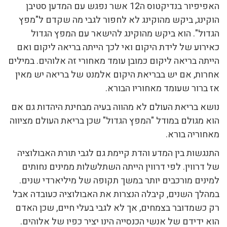
האפיפיור בנדיקטוס ה12 אשר נפגש עם המדען סטיבן
הוקינג, ביקש מהוקינג לא לחפור לגבי מה שקדם ל"מפץ
הגדול". הוא ביקש מהוקינג להישאר עם המפץ הגדול
כאירוע של לידת היקום ואי לכך הייתה בריאה ליקום ואם
הייתה בריאה ליקום כמובן עומד מאחורי זה אלוהים. במילים
אחרות, אם יש בבריאת היקום אלמנט של בריאה יש מאין
אז ברור שעומד מאחוריו הבורא.
נושא בריאת העולם לא מהווה בעיה מבחינת היהדות גם אם
הוא מגולם במודל "המפץ הגדול" שכן בריאת העולם מציווה
מאחוריה בורא.
התנגשות בין המדע והדת קיימת גם לגבי תורת האבולוציה
של דרווין. לפי דרווין הייתה השתלשלות ממינים נחותים
למינים מורכבים יותר במשך תקופה של מיליארדי שנים.
במהלך השנים, קיבלה הנצרות את האבולוציה כעובדה אבל
רק כשמדובר בצמחים, אך לא לגבי בעלי חיים, שכן האדם
הוא ידידם של אנשי הכנסייה הינו יציר כפיו של אלוהים.