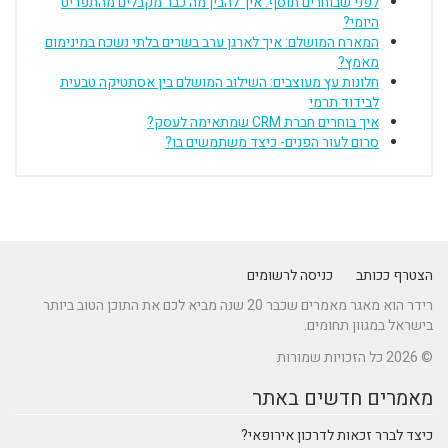
לפני שבוחרים תוסף: איך להבין מה כבר מקבלים מהתפריט
היומי?
המארח המושלם: איך לארגן ערב בשרים בלתי נשכח במינימום
מאמץ?
חלונות עץ מעוצבים: השילוב המושלם בין אסתטיקה טבעית
לבידוד תרמי
איך בוחרים חברת CRM שמתאימה לעסק?
סרום לעור הפנים- כיצד משתמשים בו?
הצטרף ככותב
כניסה לרשומים
רידר הוא מאגר מאמרים שכבר 20 שנה מביא לכם את התוכן הטוב ביותר
בישראל במגוון תחומים.
© 2026 כל הזכויות שמורות
מאמרים חדשים באתר
כיצד לברר זכאות לדרכון אירופאי?