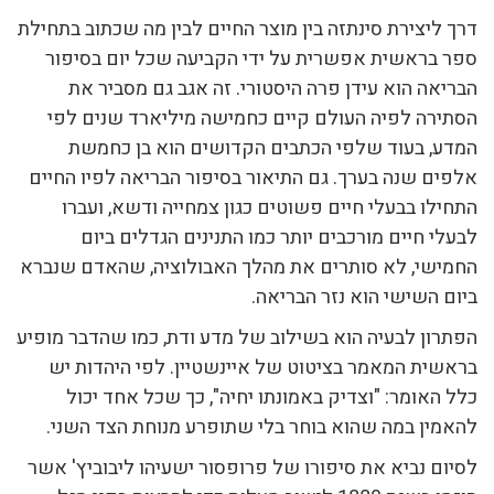
דרך ליצירת סינתזה בין מוצר החיים לבין מה שכתוב בתחילת
ספר בראשית אפשרית על ידי הקביעה שכל יום בסיפור
הבריאה הוא עידן פרה היסטורי. זה אגב גם מסביר את
הסתירה לפיה העולם קיים כחמישה מיליארד שנים לפי
המדע, בעוד שלפי הכתבים הקדושים הוא בן כחמשת
אלפים שנה בערך. גם התיאור בסיפור הבריאה לפיו החיים
התחילו בבעלי חיים פשוטים כגון צמחייה ודשא, ועברו
לבעלי חיים מורכבים יותר כמו התנינים הגדלים ביום
החמישי, לא סותרים את מהלך האבולוציה, שהאדם שנברא
ביום השישי הוא נזר הבריאה.
הפתרון לבעיה הוא בשילוב של מדע ודת, כמו שהדבר מופיע
בראשית המאמר בציטוט של איינשטיין. לפי היהדות יש
כלל האומר: "וצדיק באמונתו יחיה", כך שכל אחד יכול
להאמין במה שהוא בוחר בלי שתופרע מנוחת הצד השני.
לסיום נביא את סיפורו של פרופסור ישעיהו ליבוביץ' אשר