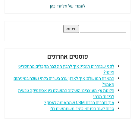
לעמוד של אליעד כהן
חיפוש:
פוסטים אחרונים
לפני שבוחרים תוסף: איך להבין מה כבר מקבלים מהתפריט
היומי?
המארח המושלם: איך לארגן ערב בשרים בלתי נשכח במינימום
מאמץ?
חלונות עץ מעוצבים: השילוב המושלם בין אסתטיקה טבעית
לבידוד תרמי
איך בוחרים חברת CRM שמתאימה לעסק?
סרום לעור הפנים- כיצד משתמשים בו?