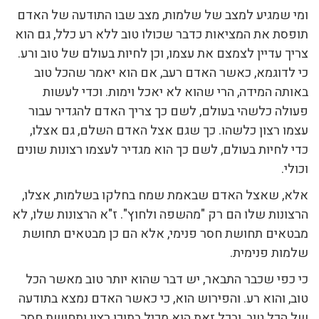
ומי שמגיע למצב של שלמות, מצב שבו התודעה של האדם
תופסת את המציאות כדבר שכולו טוב ללא רע כלל, גם הוא
צריך עדיין לצמצם את עצמו, וכן לחיות בעולם של טוב ורע.
כי לדוגמא, כאשר האדם רעב, אם הוא יאמר שהכל טוב
באותה המידה, הרי שהוא לא יאכל וימות. וכדי לעשות
פעולה כלשהי בעולם, לשם כך צריך האדם להגדיר עבור
עצמו רצון כלשהו. כך שגם אצל האדם השלם, גם אצלו,
כדי לחיות בעולם, לשם כך הוא מגדיר לעצמו רצונות שונים
וכולי.
אלא, שאצל האדם שבאמת שמח בחלקו בשלמות, אצלו,
הרצונות שלו הם רק "מהשפה ולחוץ". ז"א הרצונות שלו, לא
מבטאים תחושת חסר פנימי, אלא הם כן מבטאים תחושת
שלמות פנימית.
כי כפי שכבר התבאר, יש דבר שהוא יותר טוב מאשר הכל
טוב, והוא רע. והפירוש הוא, כי כאשר האדם נמצא בתודעה
של הכל טוב, ובכל זאת הוא מכיל בתוכו רצון ותחושת חסר,