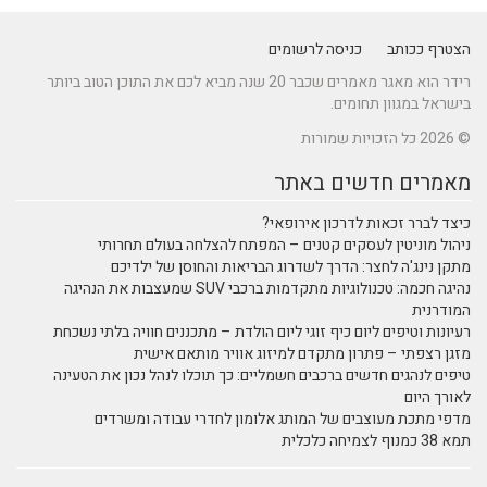
הצטרף ככותב
כניסה לרשומים
רידר הוא מאגר מאמרים שכבר 20 שנה מביא לכם את התוכן הטוב ביותר
בישראל במגוון תחומים.
© 2026 כל הזכויות שמורות
מאמרים חדשים באתר
כיצד לברר זכאות לדרכון אירופאי?
ניהול מוניטין לעסקים קטנים – המפתח להצלחה בעולם תחרותי
מתקן נינג'ה לחצר: הדרך לשדרוג הבריאות והחוסן של ילדיכם
נהיגה חכמה: טכנולוגיות מתקדמות ברכבי SUV שמעצבות את הנהיגה
המודרנית
רעיונות וטיפים ליום כיף זוגי ליום הולדת – מתכננים חוויה בלתי נשכחת
מזגן רצפתי – פתרון מתקדם למיזוג אוויר מותאם אישית
טיפים לנהגים חדשים ברכבים חשמליים: כך תוכלו לנהל נכון את הטעינה
לאורך היום
מדפי מתכת מעוצבים של המותג אלומון לחדרי עבודה ומשרדים
תמא 38 כמנוף לצמיחה כלכלית