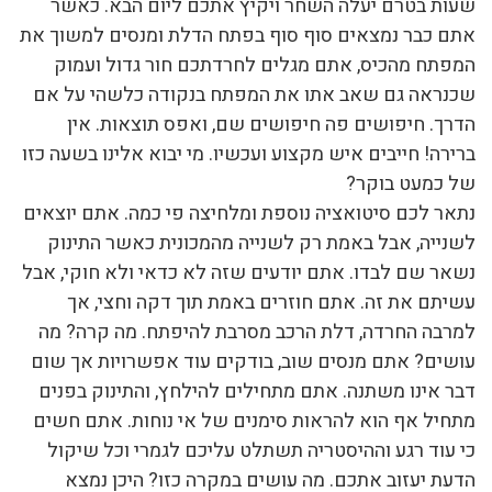
שעות בטרם יעלה השחר ויקיץ אתכם ליום הבא. כאשר
אתם כבר נמצאים סוף סוף בפתח הדלת ומנסים למשוך את
המפתח מהכיס, אתם מגלים לחרדתכם חור גדול ועמוק
שכנראה גם שאב אתו את המפתח בנקודה כלשהי על אם
הדרך. חיפושים פה חיפושים שם, ואפס תוצאות. אין
ברירה! חייבים איש מקצוע ועכשיו. מי יבוא אלינו בשעה כזו
של כמעט בוקר?
נתאר לכם סיטואציה נוספת ומלחיצה פי כמה. אתם יוצאים
לשנייה, אבל באמת רק לשנייה מהמכונית כאשר התינוק
נשאר שם לבדו. אתם יודעים שזה לא כדאי ולא חוקי, אבל
עשיתם את זה. אתם חוזרים באמת תוך דקה וחצי, אך
למרבה החרדה, דלת הרכב מסרבת להיפתח. מה קרה? מה
עושים? אתם מנסים שוב, בודקים עוד אפשרויות אך שום
דבר אינו משתנה. אתם מתחילים להילחץ, והתינוק בפנים
מתחיל אף הוא להראות סימנים של אי נוחות. אתם חשים
כי עוד רגע וההיסטריה תשתלט עליכם לגמרי וכל שיקול
הדעת יעזוב אתכם. מה עושים במקרה כזו? היכן נמצא