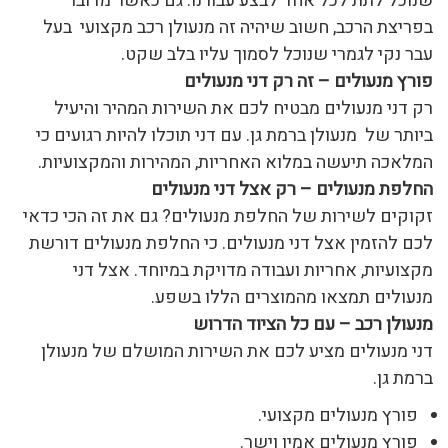
שנוכל לתת לכל אחד לבצע עבורנו. גם כאשר מדובר
בפריצת הרכב, חשוב שיהיה זה מנעולן רכב מקצועי בעל
עבר נקי לגמרי שנוכל לסמוך עליו בלב שקט.
פורץ מנעולים – זה רק דני מנעולים
רק דני מנעולים מבטיח לכם את השירות המהיר והיעיל
ביותר של מנעולן ברמת גן. עם דני תוכלו להיות רגועים כי
המלאכה תיעשה במלוא האחריות, המהירות והמקצועיות.
החלפת מנעולים – רק אצל דני מנעולים
זקוקים לשירות של החלפת מנעולים? גם את זה הכי כדאי
לכם להזמין אצל דני מנעולים. כי החלפת מנעולים דורשת
מקצועיות, אחריות ועבודה מדויקת במיוחד. אצל דני
מנעולים תמצאו מהמוצרים הללו בשפע.
מנעולן רכב – עם כל הציוד הדרוש
דני מנעולים מציע לכם את השירות המושלם של מנעולן
ברמת גן.
פורץ מנעולים מקצועי.
פורץ מנעולים אמין וישר.