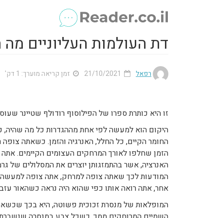
דת העולמות העליוניים מה 
רפאל
21/10/2021
זמן קריאה מוערך: 1 דק'
זו היא כותרת ספרו של הפילוסוף רודולף שטיינר שעו
היקום הוא למעשה לפי אחת מההגדרות כל מה שהיה, כל
החומר הקיים, כל החלל, האנרגיה והזמן. כשאתה צופה 
הזמן שחלפו לאורך המרחקים העצומים הקיימים. אתה ב
האנרציה, אשר בהתמזגותן יוצרים את המסלולים של גרמ
המודעות לכך שאתה צופה למרחק, אתה צופה למעשה אח
אחר, אתה רואה אותו כפי שהוא היה נראה כשהאור עזב 
המופלאות של מנסרת זכוכית פשוטה, היא בכך שכשאתה
השמיים המרוחקים ממך, כשכל צבע במנסרה שנשברת על 