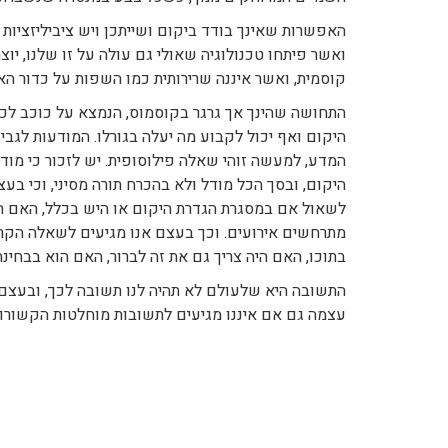
האפשרות שאינך בודד ביקום ושייתכן ויש ציביליזציות א
ואשר פיתחו טכנולוגיה שאולי גם עולה על זו שלנו, 
קוסמית, ואשר איננה שרירותית כמו השפות על כדור הא
התחושה שהינך אך גרגר בקוסמוס, הנמצא על כוכב לכת 
היקום ואף יכול לקבוע מה יעלה בגורלו. המודעות לגב
המדע, למעשה זוהי שאלה פילוסופית. יש לזכור כי מוד
היקום, ובסך הכל מודל ולא בהכרח תורה מסיני, וכי בע
לשאול אם במסגרת הגדרת היקום או היש בכלל, האם הי
מתרחשים אירועים. וכך בעצם אנו מגיעים לשאלה הקרד
בתוכו, האם היה צריך גם את זה לברור, האם הוא בבחינ
התשובה היא שלעולם לא תהיה לנו תשובה לכך, ובעצם 
עצמה גם אם איננו מגיעים לתשובות מוחלטות הקשורות 