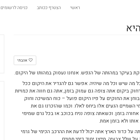
ראשי
הצטרף ככותב
כניסה לרשומים
היא
אהבתי
סקת בעיקר במהותה של הנפש. אנחנו נעסוק במהותו של היקום.
 מה שיש וכל מה שיהיה. אפשר גם להגדיר את היקום ככל
רחוק ביקום אתה צופה גם עמוק בזמן, אתה גם חווה את כמויות
וחן את החוקים על פיו היקום פועל – כוח המשיכה וחוק
י השמיים הנעים אלו ביחס לאלו. וכמו שהזכרנו גם את
ורה בזמן. וכשאתה צופה נניח בכוכב או בכל גרם שמימי
אותו ולא בזמן אמת.
 על כדור הארץ אתה יכול לדעת את ההרכב הכימי של גרמי
שלל צבעיה, מייצג יסוד כימי מסוים.