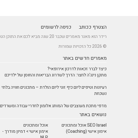
הצטרף ככותב
כניסה לרשומים
רידר הוא מאגר מאמרים שכבר 20 שנה מביא לכם את התוכן הטוב ביותר בישראל במגוון תחומים.
© 2026 כל הזכויות שמורות
מאמרים חדשים באתר
כיצד לברר זכאות לדרכון אירופאי?
מתקן נינג'ה לחצר: הדרך לשדרוג הבריאות והחוסן של ילדיכם
רעיונות וטיפים ליום כיף זוגי ליום הולדת – מתכננים חוויה בלתי
נשכחת
מדפי מתכת מעוצבים של המותג אלומון לחדרי עבודה ומשרדים
נושאים באתר
SEO Israel אוכל ומתכונים
אוכל ומתכונים
אימון אישי (Coaching)
אימון אישי > דמיון מודרך -
NLP