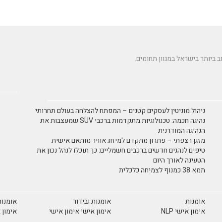
ניהול מוניטין לעסקים קטנים – המפתח להצלחה בעולם תחרותי
נהיגה חכמה: טכנולוגיות מתקדמות ברכבי SUV שמעצבות את
הנהיגה המודרנית
מזגן רצפתי – פתרון מתקדם למיזוג אוויר מותאם אישית
טיפים לנהגים חדשים ברכבים חשמליים: כך תוכלו לנהל נכון את
הטעינה לאורך היום
תמא 38 כמנוף לצמיחה כלכלית
אומנות
אומנות ובידור
אומנות
אימון אישי NLP
אימון אישי אימון אישי
אימון 