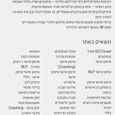
רעיונות וטיפים ליום כיף זוגי ליום הולדת – מתכננים חוויה בלתי נשכחת
מזגן רצפתי – פתרון מתקדם למיזוג אוויר מותאם אישית
טיפים לנהגים חדשים ברכבים חשמליים: כך תוכלו לנהל נכון את הטעינה
לאורך היום
מדפי מתכת מעוצבים של המותג אלומון לחדרי עבודה ומשרדים
תמא 38 כמנוף לצמיחה כלכלית
נושאים באתר
SEO Israel אוכל
אוכל ומתכונים
אומנות
ומתכונים
אומנות ובידור
אומנות ריקוד
אימון אישי
אימון אישי
אימון אישי > דמיון
(Coaching)
מודרך - NLP
אימון אישי NLP
אימון אישי אימון
אימון אישי אימון
אישי
אישי - כללי
אימון אישי אימון
אינטרנט
איציק להב
ביחסים בין אישיים
אירועי חברה
בידור ופנאי
ביטוח
בית וצרכנות
בריאות ורפואה
הודעות לעיתונות
חברה וסביבה
חוק ומשפט
חושבים איפה רוצים
חינוך ולימודים
חשבונאות ומס
לטייל
יופי וטיפוח
ימון אישי - Coaching
כללי
כתיבה יצירתית
מדעי החברה