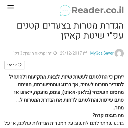
Toggle
gation
הגדרת מטרות בצעדים קטנים
עפ"י שיטת קאיזן
MyGoalSaver
29/12/2017
זמן קריאה מוערך: 3 דק'
אהבתי
ייתכן כי החלטתם לעשות שינוי, לצאת מתקיעות ולהתחיל
להגדיר מטרות לעתיד, אך ברגע שהתיישבתם, חוויתם
מחסום חשיבתי (בלאק-אאוט), עומס, מועקה, ייאוש או
סתם עייפות והחלטתם לדחות את הגדרת המטרות ל…
מחר…
מה בעצם קרה?
ברגע שהתחלתם לחשוב על המטרות הגדולות שלכם, או על