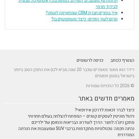
חלונות עץ מעוצבים: השילוב המושלם בין אסתטיקה טבעית
לבידוד תרמי
איך בוחרים חברת CRM שמתאימה לעסק?
סרום לעור הפנים- כיצד משתמשים בו?
הצטרף ככותב
כניסה לרשומים
רידר הוא מאגר מאמרים שכבר 20 שנה מביא לכם את התוכן הטוב ביותר
בישראל במגוון תחומים.
© 2026 כל הזכויות שמורות
מאמרים חדשים באתר
כיצד לברר זכאות לדרכון אירופאי?
ניהול מוניטין לעסקים קטנים – המפתח להצלחה בעולם תחרותי
מתקן נינג'ה לחצר: הדרך לשדרוג הבריאות והחוסן של ילדיכם
נהיגה חכמה: טכנולוגיות מתקדמות ברכבי SUV שמעצבות את הנהיגה
המודרנית