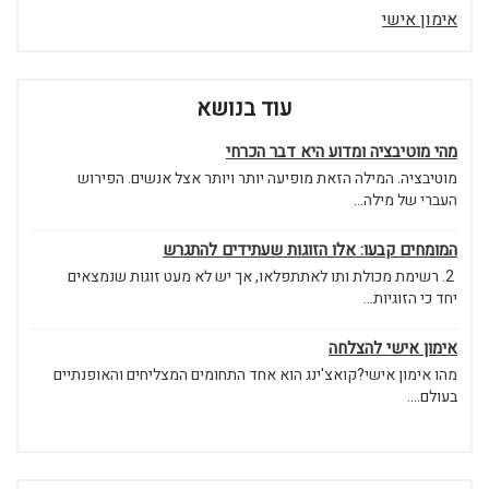
אימון אישי
עוד בנושא
מהי מוטיבציה ומדוע היא דבר הכרחי
מוטיבציה. המילה הזאת מופיעה יותר ויותר אצל אנשים. הפירוש
העברי של מילה...
המומחים קבעו: אלו הזוגות שעתידים להתגרש
2. רשימת מכולת ותו לאתתפלאו, אך יש לא מעט זוגות שנמצאים
יחד כי הזוגיות...
אימון אישי להצלחה
מהו אימון אישי?קואצ'ינג הוא אחד התחומים המצליחים והאופנתיים
בעולם....