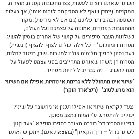
השינוי שאתם רוצים לעשות, צצו מחשבות קטנות, מהירות,
חמקניות, (ייתכן שאף לא הספקתם לזהות אותן), אך בעלות
השפעה רבה ביותר עליכם (גם אם לא מודעת). מקור
המחשבות בפחדים, אמונות על עצמכם ועל העולם,
כשלונות העבר, סיפורים על קושי של אחרים בנסיון להשיג
מטרות דומות וכו' – כל אלה יכולים לצוף ולהציף (רגשית)
בעת נסיון להפוך חלומות שלנו למטרות. שכן, בניגוד לחלום,
מטרות הן משהו שאנחנו מתחייבים בפני עצמנו לפעול על
מנת להשיג – וזה כבר יכול להיות מפחיד.
"שינוי אינו מתחולל ללא גרימת אי נוחיות, אפילו אם השינוי
הוא מרע לטוב"
(ריצ'ארד הוקר)
צעד לקראת שינוי או אפילו תכנון או מחשבה על שינוי,
יכולים להתפרש ע"י המוח כמצב מסוכן.
כפי שמסביר דר' רוברט מאורר בספרו הנפלא "צעד קטן
לשינוי גדול – דרך הקאיזן" (בהוצאת אגם), ייתכן שהאתגר