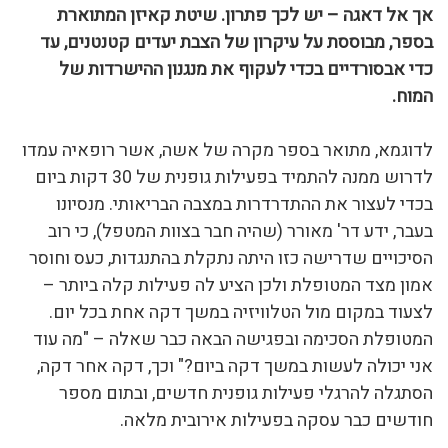
אך אל דאגה – יש לכך פתרון. שיטת קאיזן המתוארת
בספר, מבוססת על עיקרון של הצבת יעדים קטנטנים, עד
כדי אבסורדיים בכדי לעקוף את מנגנון ההישרדות של
המוח.
לדוגמא, מתואר בספר מקרה של אשה, אשר רופאיה עמדו
לדרוש ממנה להתמיד בפעילות גופנית של 30 דקות ביום
בכדי לעצור את ההתדרדרות במצבה הבריאותי. מנסיונו
בעבר, ידע דר' מאורר (שהיה חבר בצוות המטפל), כי רוב
הסיכויים שדרישה כזו היתה נתקלת בהתנגדות, כעס וחוסר
אמון מצד המטופלת ולכן הציע לה פעילות קלה ביותר –
לצעוד במקום מול הטלוויזיה במשך דקה אחת בכל יום.
המטופלת הסכימה ובפגישה הבאה כבר שאלה – "מה עוד
אני יכולה לעשות במשך דקה ביום?" וכך, דקה אחר דקה,
הסתגלה להרגלי פעילות גופנית חדשים, ובתום מספר
חודשים כבר עסקה בפעילות אירובית מלאה.