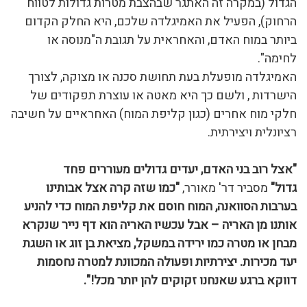
הגדול (במקרה זה האתגר שבהצבת מטרות גדולות לטווח
הרחוק), הפעיל את האמיגלדה שלכם, היא החלק הקדום
ביותר במוח האדם, והאחראית על תגובת ה"מנוסה או
לחימה".
האמיגלדה מופעלת בעת תחושת סכנה או מצוקה, לצורך
הישרדות , ולשם כך היא מאטה או עוצרת תפקודים של
חלקי מוח אחרים (כגון קליפת המוח) האחראיים על חשיבה
רציונלית ויצירתית.
"אצל רוב בני האדם, יעדים גדולים מעוררים פחד
גדול"
מסביר דר' מאורר,
"כמו שזה קרה אצל אבותינו
בערבות הסוואנה, המוח חוסם את קליפת המוח כדי להניע
אותנו מן האריה – אבל עכשיו האריה הוא דף נייר שנקרא
מבחן או מטרה כמו ירידה במשקל, מציאת בן זוג או השגת
יעד מכירות. יצירתיות ופעולה המכוונת למטרה נחסמות
דווקא ברגע שאנחנו זקוקים להן יותר מכל!".