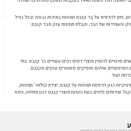
היה תחום מפותח ומבוקש. תחום ההדפסה על קנבס צבר תאוצה החל משנת 1990 בעקבות ההתקדמות הרבה שחלה
ח
 ניתן להדפיס על בד קנבס תמונות באיכות גבוהה ובכל גודל
זק והעמידות של הבד, וקבלת תמונות ענק מבד קנבס.
 פרטיים להזמין מוצרי דפוס רבים עשויים בד קנבס. בתי
ים הפרסומיים שלהם ומפיקים פוסטרים ענקים מקנבס,
זות ועוד.
ביות כגון הדפסת תמונות על קנבס, יצירת קולאז` תמונות,
בל שירותים נלווים בעת הזמנת מוצרי קנבס כגון מתיחה, גימור
ע