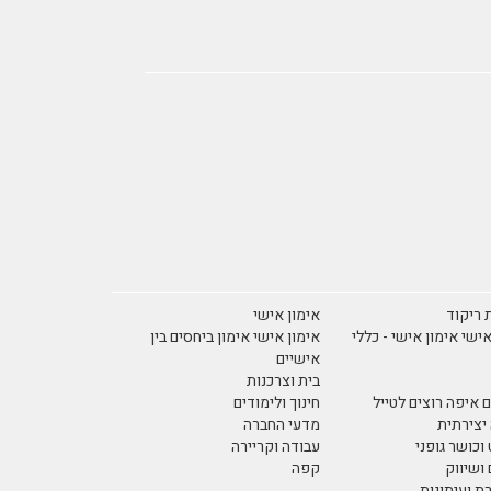
 ריקוד
אימון אישי
אישי אימון אישי - כללי
אימון אישי אימון ביחסים בין
אישיים
בית וצרכנות
 איפה רוצים לטייל
חינוך ולימודים
יצירתית
מדעי החברה
וכושר גופני
עבודה וקריירה
ושיווק
קפה
 ועיתונות