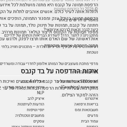
הדפסת תמונה על קנבס היא מתנה מושלמת לכל אירוע וח
© 2026 כל הזכויות שמורות
ולתלות אותה לעיני כולם. אנשים אוהבים לתלות על הקי
הדפסת תמונה בגודל ענק ומסגור התמונה, הופכים אות
מאמרים חדשים באתר
חתונה על קנבס, תמונות של תינוק נולד, תמונה על בד 
כיצד לברר זכאות לדרכון אירופאי?
מספר תמונות על הקנווס וליצור קולאז` תמונות מרהיב. 
מתקן נינג'ה לחצר: הדרך לשדרוג הבריאות והחוסן של ילדיכם
אות ראשונה של שם האדם אותו תרצו לפנק ולרגש עם 
מתנה מיוחדת, אישית ויוקרתית.
רעיונות וטיפים ליום כיף זוגי ליום הולדת – מתכננים חוויה בלתי
נשכחת
מדפי מתכת מעוצבים של המותג אלומון לחדרי עבודה ומשרדים
איכות ההדפסה על בד קנבס
נושאים באתר
הדפסות ראשונות על בד ק
SEO Israel אוכל ומתכונים
אוכל ומתכונים
אימון אישי (Coaching)
אימון אישי > דמיון מודרך -
NLP
הזהה למקור הצילום.
אינטרנט
איציק להב
בריאות ורפואה
הודעות לעיתונות
חשבונאות ומס
יופי וטיפוח
מדעים
מחשבים וטכנולגיה
עמוד הבית
עסקים
רוחניות
רוחניות ושיפור עצמי