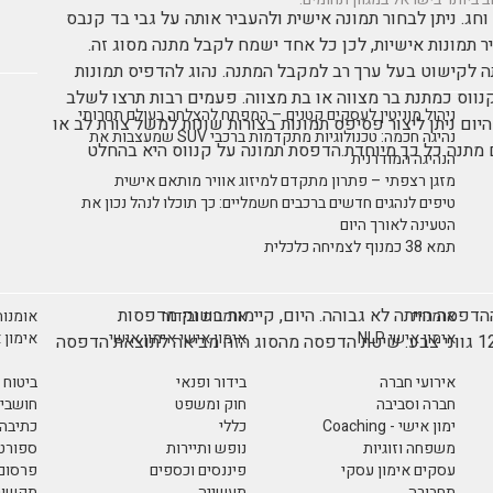
ג. ניתן לבחור תמונה אישית ולהעביר אותה על גבי בד קנבס
ר תמונות אישיות, לכן כל אחד ישמח לקבל מתנה מסוג זה.
ה לקישוט בעל ערך רב למקבל המתנה. נהוג להדפיס תמונות
קנווס כמתנת בר מצווה או בת מצווה. פעמים רבות תרצו לשלב
ניהול מוניטין לעסקים קטנים – המפתח להצלחה בעולם תחרותי
היום ניתן ליצור פסיפס תמונות בצורות שונות למשל צורת לב או
נהיגה חכמה: טכנולוגיות מתקדמות ברכבי SUV שמעצבות את
מתנה כל כך מיוחדת.הדפסת תמונה על קנווס היא בהחלט
הנהיגה המודרנית
מזגן רצפתי – פתרון מתקדם למיזוג אוויר מותאם אישית
טיפים לנהגים חדשים ברכבים חשמליים: כך תוכלו לנהל נכון את
הטעינה לאורך היום
תמא 38 כמנוף לצמיחה כלכלית
נבס כללו 4 צבעים ואיכות ההדפסה הייתה לא גבוהה. היום, קיימות בשוק מדפסות
אומנות
אומנות ובידור
אומנות
אימון אישי NLP
אימון אישי אימון אישי
אימון 
מתקדמות בעלות יכולות הדפסה גבוהות מאוד של עד 12 גווני צבע. שיטת הדפסה מהסוג הזה מביאה לתוצאת הדפסה
אירועי חברה
בידור ופנאי
ביטוח
חברה וסביבה
חוק ומשפט
חושבים
ימון אישי - Coaching
כללי
כתיבה 
משפחה וזוגיות
נופש ותיירות
ספורט 
עסקים אימון עסקי
פיננסים וכספים
פרסום 
תחבורה
תעשייה
תקשורת