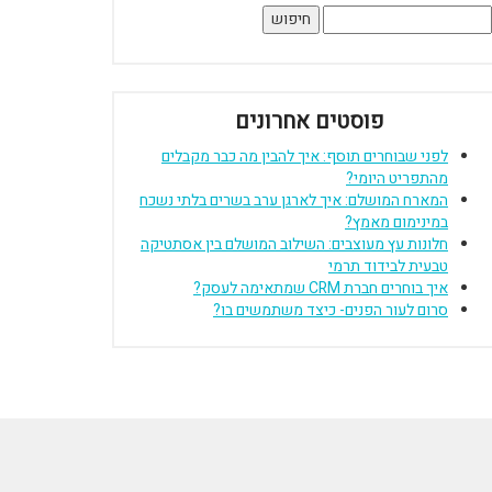
יפוש:
פוסטים אחרונים
לפני שבוחרים תוסף: איך להבין מה כבר מקבלים
מהתפריט היומי?
המארח המושלם: איך לארגן ערב בשרים בלתי נשכח
במינימום מאמץ?
חלונות עץ מעוצבים: השילוב המושלם בין אסתטיקה
טבעית לבידוד תרמי
איך בוחרים חברת CRM שמתאימה לעסק?
סרום לעור הפנים- כיצד משתמשים בו?