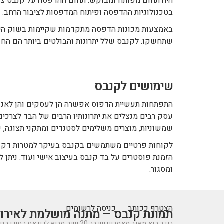
בטכנולוגיות ההדפסה ופיתוח המדפסות לציבור הרחב.
באמצעות מכונות הדפסה מתקדמות שקיימות בשוק היום,
שתחשקו. לקנבס שלל יתרונות והבולטים ביותר הם החו
שימושים לקנבס
התפתחות תעשיית הדפוס אפשרה הן לעסקים והן לאנשים
עסק רבים מנצלים את יתרונותיו הרבים של הבד לצרכ
שמשוניות, מוצרים משלימים לסטנדים ומתקני תצוגה, כר
לקוחות פרטיים משתמשים בקנבס בעיקר למטרות דקורטי
הזמנת פוסטרים על בד קנבס בעיצוב אישי ועוד. ניתן לק
ומסגור.
הצטרף ככותב
כניסה לרשומים
תמונת קנבס – מתנה מושלמת לאירו
רידר הוא מאגר מאמרים שכבר 20 שנה מביא לכם את התוכן הטוב ביותר בישראל במגוון תחומים.