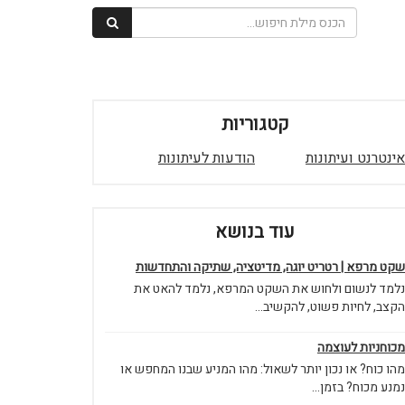
קטגוריות
אינטרנט ועיתונות
הודעות לעיתונות
עוד בנושא
שקט מרפא | רטריט יוגה, מדיטציה, שתיקה והתחדשות
נלמד לנשום ולחוש את השקט המרפא, נלמד להאט את
הקצב, לחיות פשוט, להקשיב...
מכוחניות לעוצמה
מהו כוח? או נכון יותר לשאול: מהו המניע שבנו המחפש או
נמנע מכוח? בזמן...