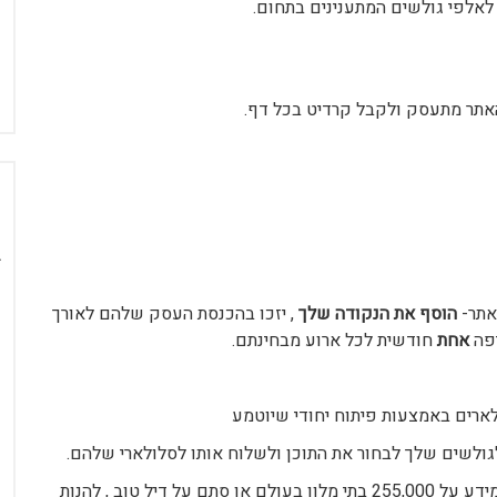
לאלפי גולשים המתענינים בתחום.
אתר מתעסק ולקבל קרדיט בכל דף.
תר-
הוסף את הנקודה שלך
, יזכו בהכנסת העסק שלהם לאורך
יפה
אחת
חודשית לכל ארוע מבחינתם.
לארים באמצעות פיתוח יחודי שיוטמע
גולשים שלך לבחור את התוכן ולשלוח אותו לסלולארי שלהם.
לדוגמא, הגולשים יכולים בחור מתוך הסלולארי שלהם מידע על 255,000 בתי מלון בעולם או סתם על דיל טוב , להנות