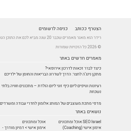
הצטרף ככותב
כניסה לרשומים
רידר הוא מאגר מאמרים שכבר 20 שנה מביא לכם את התוכן הטוב ביותר בישראל במגוון תחומים.
© 2026 כל הזכויות שמורות
מאמרים חדשים באתר
כיצד לברר זכאות לדרכון אירופאי?
מתקן נינג'ה לחצר: הדרך לשדרוג הבריאות והחוסן של ילדיכם
רעיונות וטיפים ליום כיף זוגי ליום הולדת – מתכננים חוויה בלתי
נשכחת
מדפי מתכת מעוצבים של המותג אלומון לחדרי עבודה ומשרדים
נושאים באתר
SEO Israel אוכל ומתכונים
אוכל ומתכונים
אימון אישי (Coaching)
אימון אישי > דמיון מודרך -