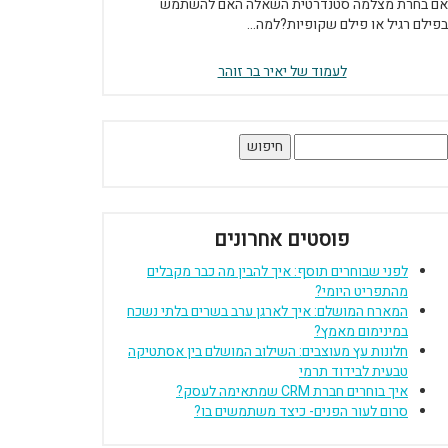
אם בחרת מצלמה סטנדרטית השאלה האם להשתמש
בפילם רגיל או פילם שקופיות?למה...
לעמוד של יאיר בר זוהר
יפוש:
פוסטים אחרונים
לפני שבוחרים תוסף: איך להבין מה כבר מקבלים
מהתפריט היומי?
המארח המושלם: איך לארגן ערב בשרים בלתי נשכח
במינימום מאמץ?
חלונות עץ מעוצבים: השילוב המושלם בין אסתטיקה
טבעית לבידוד תרמי
איך בוחרים חברת CRM שמתאימה לעסק?
סרום לעור הפנים- כיצד משתמשים בו?