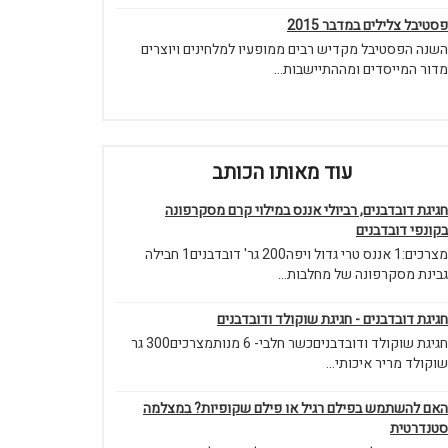
פסטיבל צלילים במדבר 2015
השנה הפסטיבל מקדיש רבים ממופעיו למלחינים ויוצרים
מדור המייסדים ומההתיישבות...
עוד מאותו הכותב
חגיגת דובדבנים, רביולי אננס במילוי קרם מסקרפונה
בקונפי דובדבנים
מצרכים:1 אננס טרי גדול ויפה200 גר' דובדבנים1 חבילה
גבינת מסקרפונה של מחלבות...
חגיגת דובדבנים - חגיגת שוקולד ודובדבנים
חגיגת שוקולד ודובדבניםכשר חלבי- 6 מנותמצרכים300 גר
שוקולד מריר איכותי...
האם להשתמש בפילם רגיל או פילם שקופיות? במצלמה
סטנדרטית