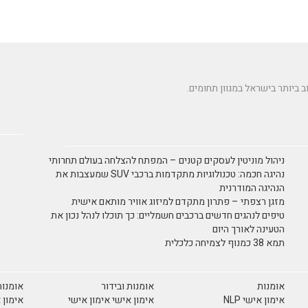
ניהול מוניטין לעסקים קטנים – המפתח להצלחה בעולם תחרותי
נהיגה חכמה: טכנולוגיות מתקדמות ברכבי SUV שמעצבות את
הנהיגה המודרנית
מזגן רצפתי – פתרון מתקדם למיזוג אוויר מותאם אישית
טיפים לנהגים חדשים ברכבים חשמליים: כך תוכלו לנהל נכון את
הטעינה לאורך היום
תמא 38 כמנוף לצמיחה כלכלית
אומנות
אומנות ובידור
אומנות
אימון אישי NLP
אימון אישי אימון אישי
אימון 