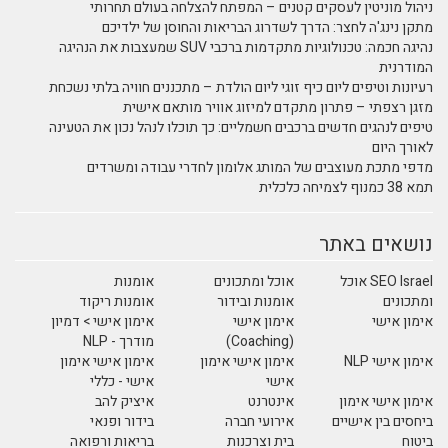
ניהול מוניטין לעסקים קטנים – המפתח להצלחה בעולם תחרותי
מתקן נינג'ה לחצר: הדרך לשדרוג הבריאות והחוסן של ילדיכם
נהיגה חכמה: טכנולוגיות מתקדמות ברכבי SUV שמעצבות את הנהיגה
המודרנית
רעיונות וטיפים ליום כיף זוגי ליום הולדת – מתכננים חוויה בלתי נשכחת
מזגן רצפתי – פתרון מתקדם למיזוג אוויר מותאם אישית
טיפים לנהגים חדשים ברכבים חשמליים: כך תוכלו לנהל נכון את הטעינה
לאורך היום
מדפי מתכת מעוצבים של המותג אלומון לחדרי עבודה ומשרדים
תמא 38 כמנוף לצמיחה כלכלית
נושאים באתר
SEO Israel אוכל
אוכל ומתכונים
אומנות
ומתכונים
אומנות ובידור
אומנות ריקוד
אימון אישי
אימון אישי
אימון אישי > דמיון
(Coaching)
מודרך - NLP
אימון אישי NLP
אימון אישי אימון
אימון אישי אימון
אישי
אישי - כללי
אימון אישי אימון
אינטרנט
איציק להב
ביחסים בין אישיים
אירועי חברה
בידור ופנאי
ביטוח
בית וצרכנות
בריאות ורפואה