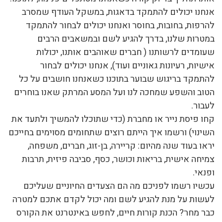
אנחנו יכולים להתמקד בדאגות, במשקל העודף שמסרב
להרפות, בחובות, בחוסר ואנחנו יכולים לבחור להתמקד
במטרות שלנו, בדרך להגיע לשם ובמשאבים הרבים
שעומדים לרשותנו ( חברים שאוהבים אותנו, יכולות
אישיות, רעיונות גאוניים ועוד), אנחנו יכולים לבחור
להתמקד בריגוש שבוער בתוכנו כשאנחנו חושבים על כל
הטוב והשפע שמחכה לנו ועל המסע המרתק שאנו בוחרים
לעבור.
קחו פיסת נייר או מחברת (כדי שתוכלו להמשיך ולתעד את
השינוי) ורשמו איך הייתם רוצים שתחומים מסוימים בחייכם
יראו בעוד שנה מהיום: קריירה, בן-זוג, חברים, משפחה,
צמיחה אישית, בריאות וכושר, כסף, סביבה פיזית, תרבות
ופנאי.
עכשיו רשמו לפניכם מה הם הצעדים החיוניים שעליכם
לעשות על מנת להגיע לשם ומה יכול לקדם אתכם למטרה
כבר מחר? הכנת קורות חיים, לחפש באינטרנט את הקורס