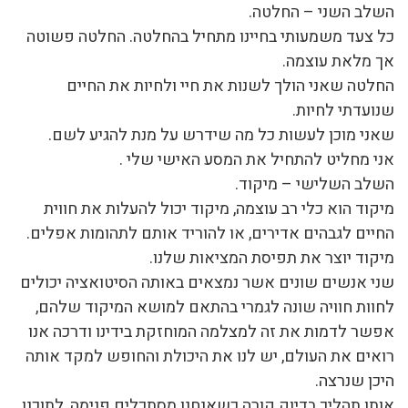
השלב השני – החלטה.
כל צעד משמעותי בחיינו מתחיל בהחלטה. החלטה פשוטה
אך מלאת עוצמה.
החלטה שאני הולך לשנות את חיי ולחיות את החיים
שנועדתי לחיות.
שאני מוכן לעשות כל מה שידרש על מנת להגיע לשם.
אני מחליט להתחיל את המסע האישי שלי .
השלב השלישי – מיקוד.
מיקוד הוא כלי רב עוצמה, מיקוד יכול להעלות את חווית
החיים לגבהים אדירים, או להוריד אותם לתהומות אפלים.
מיקוד יוצר את תפיסת המציאות שלנו.
שני אנשים שונים אשר נמצאים באותה הסיטואציה יכולים
לחוות חוויה שונה לגמרי בהתאם למושא המיקוד שלהם,
אפשר לדמות את זה למצלמה המוחזקת בידינו ודרכה אנו
רואים את העולם, יש לנו את היכולת והחופש למקד אותה
היכן שנרצה.
אותו תהליך בדיוק קורה כשאנחנו מסתכלים פנימה, לתוכנו.