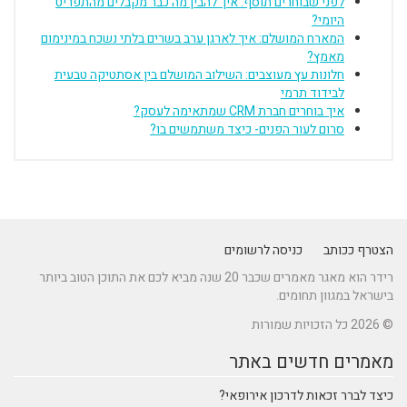
לפני שבוחרים תוסף: איך להבין מה כבר מקבלים מהתפריט
היומי?
המארח המושלם: איך לארגן ערב בשרים בלתי נשכח במינימום
מאמץ?
חלונות עץ מעוצבים: השילוב המושלם בין אסתטיקה טבעית
לבידוד תרמי
איך בוחרים חברת CRM שמתאימה לעסק?
סרום לעור הפנים- כיצד משתמשים בו?
הצטרף ככותב
כניסה לרשומים
רידר הוא מאגר מאמרים שכבר 20 שנה מביא לכם את התוכן הטוב ביותר
בישראל במגוון תחומים.
© 2026 כל הזכויות שמורות
מאמרים חדשים באתר
כיצד לברר זכאות לדרכון אירופאי?