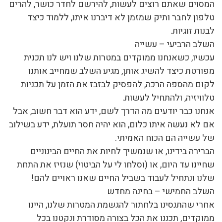
המסוים שאתם רוצים לעשות, להירשם לחדר כושר, להרים
טלפון לחבר ותיק שמזמן לא דיברנו איתו, ללמוד כיצד
לבנות זוגיות.
השלב הרביעי – עשייה
עכשיו, כשאנחנו ממוקדים במטרות שלנו ויש לנו תכנית
מפורטת כיצד להשיג אותן, מגיע השלב שמחייב אותנו
לקום מהספה הרכה, להפסיק לבזבז את הזמן על תכניות
טלוויזיה, ולהתחיל לעשות.
אנחנו כבר יודעים מה הדרך לשם, ידע הוא דבר חשוב, אבל
אם לא נעשה איתו כלום, הוא יהיה חסר תועלת, ידע בשילוב
של עשייה הם הכוח האמיתי.
הברירה בידינו, או שנמשיך לחיות את החיים הבינוניים
שחיינו עד היום, או (וסלחו לי על הביטוי) שנזיז את התחת
שלנו ונתחיל לעבוד בשביל החיים שאנו ראויים להם!
השלב החמישי – בחינה מחדש
אחרי שהתנסינו בלחתור להגשמת המטרות שלנו, היינו
ממוקדים, תכננו את הכל בצורה מסודרת ונקטנו בכל