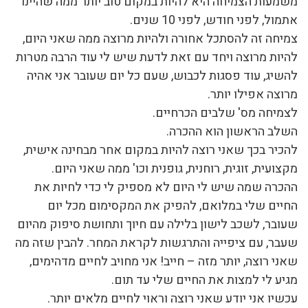
משמעות הצמיחה היא להיות במקום טוב יותר ממה שהיינו
אתמול, לפני חודש, לפני 10 שנים.
צמיחה זה להסתכל אחורה ולהיות מרוצה ממה שאני היום,
להיות מרוצה ויחד עם זאת לדעת שיש לי עוד הרבה מטרות
להשיג, עוד פסגות לכבוש, שעם כל יום שעובר אני אהיה
מרוצה אפילו יותר.
לצמיחה מס' שלבים הכרחיים.
השלב הראשון הוא ההכרה.
להכיר בכך שאני רוצה להיות במקום אחר מבחינה אישית,
מקצועית, זוגית, רוחנית, גופנית וכו' ממה שאני היום.
ההכרה שמה שיש לי היום לא מספיק לי כדי לחיות את
החיים שלי במלואם, להפיק את המקסימום מכל יום
שעובר, לשכב לישון בלילה עם חיוך ותחושת סיפוק מהיום
שעבר, עם ציפייה והתרגשות לקראת המחר. להבין שזה מה
שאני רוצה, יותר מזה – חייב! אני מחויב לחיים מדהימים,
מגיע לי למצות את החיים שלי עד תום.
עכשיו אני יודע שאני רוצה וראוי לחיים מלאים יותר.