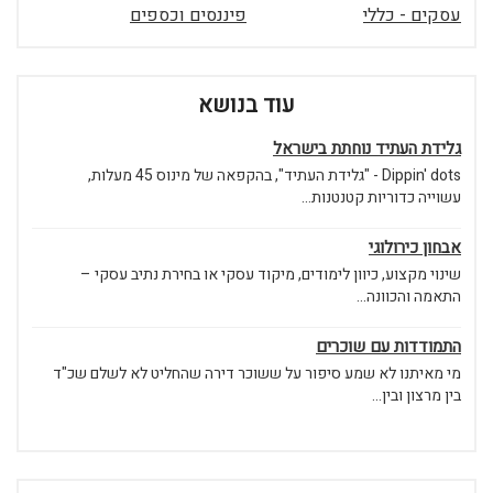
עסקים - כללי
פיננסים וכספים
עוד בנושא
גלידת העתיד נוחתת בישראל
Dippin' dots - "גלידת העתיד", בהקפאה של מינוס 45 מעלות,
עשוייה כדוריות קטנטנות...
אבחון כירולוגי
שינוי מקצוע, כיוון לימודים, מיקוד עסקי או בחירת נתיב עסקי –
התאמה והכוונה...
התמודדות עם שוכרים
מי מאיתנו לא שמע סיפור על ששוכר דירה שהחליט לא לשלם שכ"ד
בין מרצון ובין...