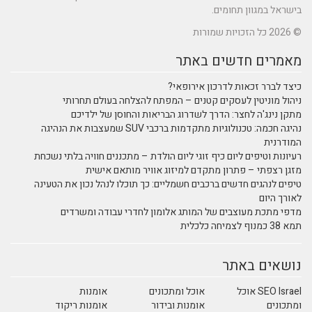
בישראל במגוון תחומים.
© 2026 כל הזכויות שמורות
מאמרים חדשים באתר
כיצד לברר זכאות לדרכון אירופאי?
ניהול מוניטין לעסקים קטנים – המפתח להצלחה בעולם תחרותי
מתקן נינג'ה לחצר: הדרך לשדרוג הבריאות והחוסן של ילדיכם
נהיגה חכמה: טכנולוגיות מתקדמות ברכבי SUV שמעצבות את הנהיגה
המודרנית
רעיונות וטיפים ליום כיף זוגי ליום הולדת – מתכננים חוויה בלתי נשכחת
מזגן רצפתי – פתרון מתקדם למיזוג אוויר מותאם אישית
טיפים לנהגים חדשים ברכבים חשמליים: כך תוכלו לנהל נכון את הטעינה
לאורך היום
מדפי מתכת מעוצבים של המותג אלומון לחדרי עבודה ומשרדים
תמא 38 כמנוף לצמיחה כלכלית
נושאים באתר
SEO Israel אוכל
אוכל ומתכונים
אומנות
ומתכונים
אומנות ובידור
אומנות ריקוד