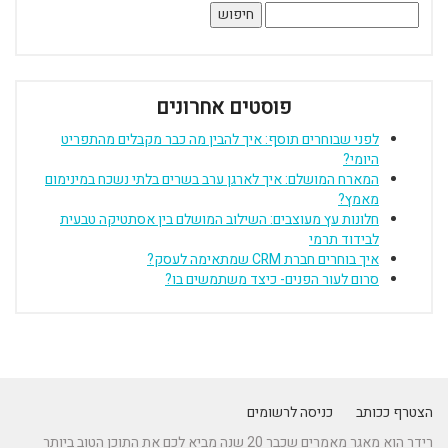
חיפוש:
פוסטים אחרונים
לפני שבוחרים תוסף: איך להבין מה כבר מקבלים מהתפריט
היומי?
המארח המושלם: איך לארגן ערב בשרים בלתי נשכח במינימום
מאמץ?
חלונות עץ מעוצבים: השילוב המושלם בין אסתטיקה טבעית
לבידוד תרמי
איך בוחרים חברת CRM שמתאימה לעסק?
סרום לעור הפנים- כיצד משתמשים בו?
הצטרף ככותב
כניסה לרשומים
רידר הוא מאגר מאמרים שכבר 20 שנה מביא לכם את התוכן הטוב ביותר