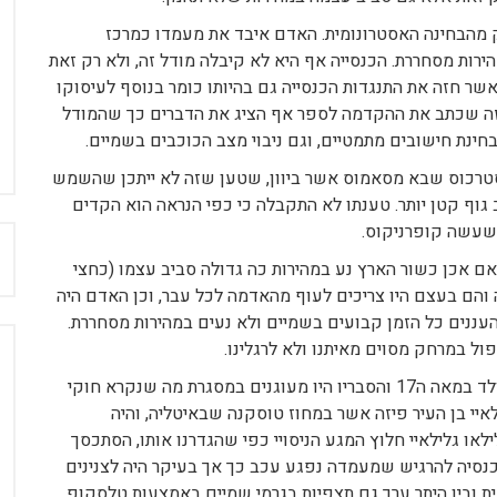
ק מהבחינה האסטרונומית. האדם איבד את מעמדו כמרכז
ות מסחררת. הכנסייה אף היא לא קיבלה מודל זה, ולא רק זאת
ר חזה את התנגדות הכנסייה גם בהיותו כומר בנוסף לעיסוקו
. זה שכתב את ההקדמה לספר אף הציג את הדברים כך שהמודל
בחינת חישובים מתמטיים, וגם ניבוי מצב הכוכבים בשמיים.
ריסטרכוס שבא מסאמוס אשר ביוון, שטען שזה לא ייתכן שהשמש
 גוף קטן יותר. טענתו לא התקבלה כי כפי הנראה הוא הקדים
 שעשה קופרניקוס.
ח
אם אכן כשור הארץ נע במהירות כה גדולה סביב עצמו (כחצי
ה והם בעצם היו צריכים לעוף מהאדמה לכל עבר, וכן האדם היה
העננים כל הזמן קבועים בשמיים ולא נעים במהירות מסחררת.
ול במרחק מסוים מאיתנו ולא לרגלינו.
לקבלת כל התשובות האלה צריך היה לחכות לניוטון שנולד במאה ה17 והסבריו היו מעוגנים במסגרת מה שנקרא חוקי
לאיי בן העיר פיזה אשר במחוז טוסקנה שבאיטליה, והיה
או גלילאיי חלוץ המגע הניסויי כפי שהגדרנו אותו, הסתכסך
כנסיה להרגיש שמעמדה נפגע עכב כך אך בעיקר היה לצנינים
פית ובין היתר ערך גם תצפיות בגרמי שמיים באמצעות טלסקופ