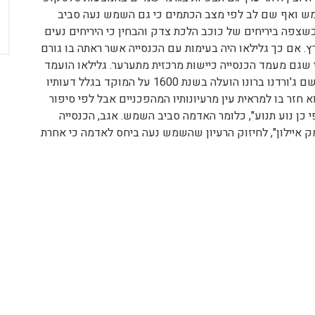
מש ואף שם לב לפי מצב הכתמים כי גם השמש נעה סביב
כשצפה ביריחים של כוכב הלכת צדק והבחין כי היריחים נעים
. אם כך גלילאו היה בעימות עם הכנסייה אשר ראתה בו גורם
שגם מעמד הכנסייה כיישות מרכזית מתערער. גלילאו הועמד
למשפט בפני הכנסיה ולאחר שאסטרונום שחי לפניו בשם ג'ורדנו ברונו הועלה בשנת 1600 על המוקד בגלל דעותיו
 חזר בו למראית עין מרעיונותיו המהפכניים אבל לפי סיפור
 כן נוע תנוע", כלומר האדמה סביב השמש. אגב, הכנסייה
איילון", לחיזוק הרעיון שהשמש נעה ביחס לאדמה כי אחרת