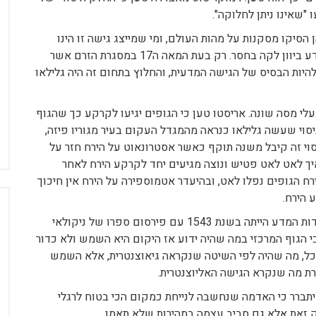
"שאינו ניתן לחלוקה".
הסיקו מסקנות על מהות העולם, ומי שמייצג גישה זו הינו
אריסטו אשר נחשב לאבי המדע. אך בהעדר ניסויים המדע ביוון לקה בחסר. רק בעת המאה ה17 במסגרת הזרם אשר
היות הבסיס של הגישה המדעית, והחלוץ בתחום זה היה גלילאו
עלי מסה שונה. אריסטו טען כי הגופים יגיעו לקרקע כך שהגוף
סוי שעשה גלילאו כנראה מהמגדל העקום בעיר מגוריו פיזה,
יסוי זה קיבל משנה תוקף כאשר אסטרונאוט על הירח חזר על
י איך לאט לאט פטיש ונוצה מגיעים יחד לקרקע הירח לאחר
 הגופים נפלו לאט, ובהיעדר אטמוספירה על הירח אין חיכוך
 הירח.
המהפכה הגדולה המדעית, שנחשבת אירוע מכונן בתולדות המדע הייתה בשנת 1543 עם פירסום ספרו של ניקולאי
כי הגוף המרכזי במה שהיה ידוע אז היקום היא השמש ולא כדור
הכל, מה שהיה לפי השיטה שנקראה גיאוצנטרית, אלא השמש
רת מה שנקרא הגישה האליוצנטרית.
ברר כי האדמה שנחשבה לנייחת כמקום הכי בטוח לרגלי
 זאת אלא גם סביב עצמה במהירות שלא תאמן.