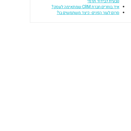
טבעית לבידוד תרמי
איך בוחרים חברת CRM שמתאימה לעסק?
סרום לעור הפנים- כיצד משתמשים בו?