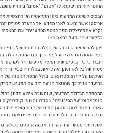
החומר הוא מה שקרא לו "אטום", "אטום" ביוונית משמעו 
הבסיס לשיטה המדעית ביוון הקלאסית היו התצפיות מהן 
נקרא אמפיריציזם הפך הניסוי המדעי יחד עם התצפית ל
גלילאיי שחי ופעל במאה ה17.
ניתן להביא את הדוגמה של הפלה בו זמנית של גופים ב
בעל המסה הגדולה יגיע לפני הגוף עם המסה הקלה. בני
יתברר כי כל הגופים שוני המסה מגיעים יחד לקרקע. נ
ניסויו של גלילאו וניתן היה לראות בטלויזיה בשידור ח
הטלתם על ידי האסטרונאוט. בגלל המסה הקטנה של הירח
בהיעדר אוויר כך שהנוצה הגיעה יחד עם הפטיש לקרקע
קופרניקוס "על הסיבובים". בספרו זה טען קופרניקוס 
הארץ. בניגוד למה שנטען קודם אין כדור הארץ מרכז 
סביבה נעים כוכבי הלכת וגם היריחים על ירחיהם במסג
זאת הייתה ממש רעידת אדמה מכמה אופנים כשלאדם ית
האדם, נע במסלול סביב השמש במהירות עצומה ולא רק