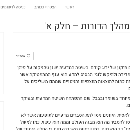
ראשי
הצטרף ככותב
כניסה לרשומים
הלך הדורות – חלק א'
אהבתי
תיקון של ידע קודם. בשיטה המדעית ישנן טכניקות על פיהן
 למדידה ולהיקש לוגי. הבסיס למדע הוא ענף המתמטיקה אשר
 כמות לתוצאות התצפיות והניסויים שמהם משליכים על
.
מיוחד בשומר ובבבל, שם התפתחה השיטה המדעית ובעיקר
.
אסית. היוונים ניסו לתת הסברים מדעיים לתופעות אשר לא
יסו להסביר מה הוא מבנה העולם וממה הוא עשוי, כמו למשל
ים" כך הוא טען. דמוקריטוס מאבדרה טען כי החלק היסודי של