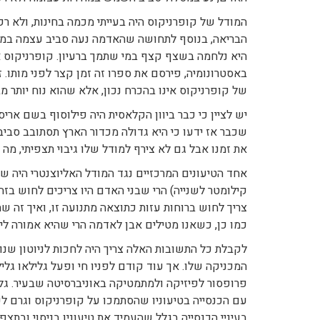
המודל של קופרניקוס היה בעייתי מכמה בחינות, ולא ר
הבריאה, בנוסף לתחושה שהאדמה נעה סביב עצמה במהיר
היא נלחמה בשצף קצף במי שתמך ברעיון. קופרניקוס אש
באסטרונומיה, פירסם את ספרו זה זמן קצר לפני מותו
של קופרניקוס אינו בהכרח נכון, אלא שהוא נוח יותר מ
יש לציין כי כבר ביוון הקלאסית היה פילוסוף בשם א
שכבר אז ידעו כי היא גדולה מכדור הארץ תסתובב סביב
את זמנו אבל גם לא צירף למודל שלו גיבוי תצפיתי, מה
אחד הטיעונים המרכזיים נגד המודל האליוצנטרי היה ש
קילומטר לשנייה) הרי שבני האדם היו צריכים לחוש בז
צריך לחוש ברוחות עזות כתוצאה מתנועה זו, ואיך זה ש
כמו כן, כשאנו מטילים אבן לאדמה הרי שהיא אמורה ליפ
המכניקה שלו. אך עוד קודם לפניו חי ופעל גלילאו גלי
פרופסור לפיזיקה ולמתמטיקה באוניברסיטה שבעיר. גליל
עם הכנסייה בטיעוניו שהסתמכו על קופרניקוס וגרם ל
בעיניי הכנסייה בגלל שהעמיד את טיעוניו בניסוי ובתצ