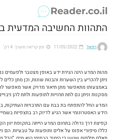
התהוות החשיבה המדעית במ
רפאל
11/05/2022
זמן קריאה מוערך: 4 דק'
מהות המדע הינה הגירת ידע באופן מצטבר ולפעמים גם 
ניתן להכריע בין השערות והבנות שונות, וכן מתן כלים
באמצעותו מתאפשר מתן תיאור מדויק אשר מאפשר לתת
מסקנות וניתן גם לתת תחזיות לתופעות ולתת להן ניבויים
המדע החל להתפתח בת בבת עם התרבויות העתיקות, ב
הידע האסטרונומי אשר הגיע לדיוק רב בתצפיות בשמיים
קפיצת דרך גדולה בתחום המדע הייתה בתקופת יוון הקל
כללו סיפורי אפוס על אלים ותופעות על טבעיות. הם נ
תאלס מילתוס שטען כי היסוד הבסיסי הוא מים, "הכל מ