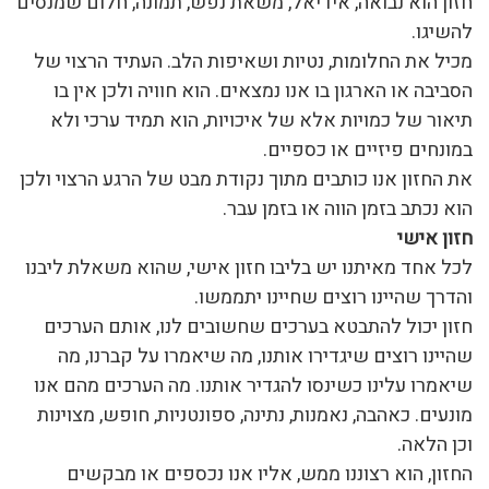
חזון הוא נבואה, אידיאל, משאת נפש, תמונה, חלום שמנסים
להשיגו.
מכיל את החלומות, נטיות ושאיפות הלב. העתיד הרצוי של
הסביבה או הארגון בו אנו נמצאים. הוא חוויה ולכן אין בו
תיאור של כמויות אלא של איכויות, הוא תמיד ערכי ולא
במונחים פיזיים או כספיים.
את החזון אנו כותבים מתוך נקודת מבט של הרגע הרצוי ולכן
הוא נכתב בזמן הווה או בזמן עבר.
חזון אישי
לכל אחד מאיתנו יש בליבו חזון אישי, שהוא משאלת ליבנו
והדרך שהיינו רוצים שחיינו יתממשו.
חזון יכול להתבטא בערכים שחשובים לנו, אותם הערכים
שהיינו רוצים שיגדירו אותנו, מה שיאמרו על קברנו, מה
שיאמרו עלינו כשינסו להגדיר אותנו. מה הערכים מהם אנו
מונעים. כאהבה, נאמנות, נתינה, ספונטניות, חופש, מצוינות
וכן הלאה.
החזון, הוא רצוננו ממש, אליו אנו נכספים או מבקשים