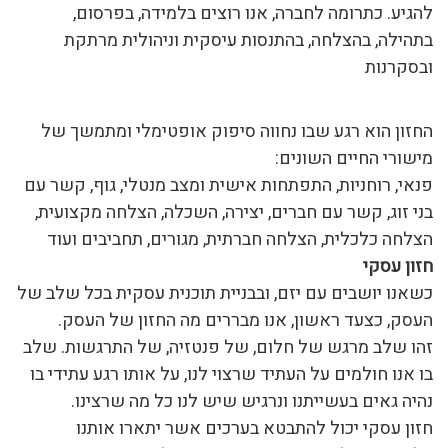
להגיע. כתרומה לחברה, אנו רוצים בלמידה, בפרסום,
בתהילה, בהצלחה, בהתנסות עיסקית וניהולית מרתקת
ובסקרנות
החזון הוא רגע שבו נחווה סיפוק אופטימלי ומתמשך של
מישורי החיים השונים:
פנאי, רוחניות, התפתחות אישית ומצב מנטלי, גוף, קשר עם
בני זוג, קשר עם חברים, יצירה, השכלה, הצלחה מקצועית,
הצלחה כלכלית, הצלחה חברתית, מגורים, תחביבים ועוד
חזון עסקי
כשאנו יושבים עם יזם, ובבניית תוכנית עסקית בכל שלב של
העסק, כצעד ראשון, אנו מבררים מה החזון של העסק.
זהו שלב מרגש של חלום, של פנטזיה, של התרגשות. שלב
בו אנו חולמים על העתיד שרצוי לנו, על אותו רגע עתידי בו
נהיה גאים בעשייתנו ונרגיש שיש לנו כל מה שרצינו.
חזון עסקי יכול להתבטא בערכים אשר יתארו אותנו