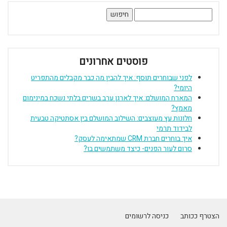
חיפוש:
פוסטים אחרונים
לפני שבוחרים תוסף: איך להבין מה כבר מקבלים מהתפריט
היומי?
המארח המושלם: איך לארגן ערב בשרים בלתי נשכח במינימום
מאמץ?
חלונות עץ מעוצבים: השילוב המושלם בין אסתטיקה טבעית
לבידוד תרמי
איך בוחרים חברת CRM שמתאימה לעסק?
סרום לעור הפנים- כיצד משתמשים בו?
הצטרף ככותב
כניסה לרשומים