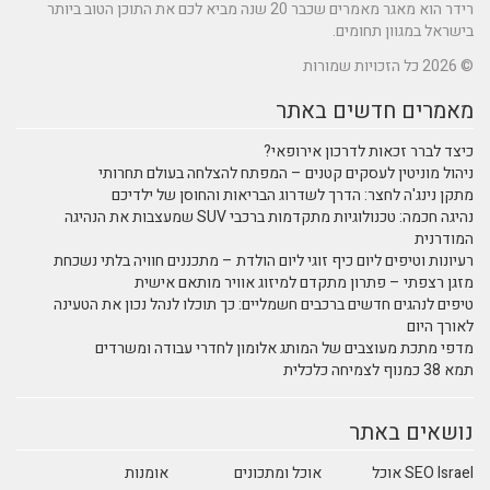
רידר הוא מאגר מאמרים שכבר 20 שנה מביא לכם את התוכן הטוב ביותר
בישראל במגוון תחומים.
© 2026 כל הזכויות שמורות
מאמרים חדשים באתר
כיצד לברר זכאות לדרכון אירופאי?
ניהול מוניטין לעסקים קטנים – המפתח להצלחה בעולם תחרותי
מתקן נינג'ה לחצר: הדרך לשדרוג הבריאות והחוסן של ילדיכם
נהיגה חכמה: טכנולוגיות מתקדמות ברכבי SUV שמעצבות את הנהיגה
המודרנית
רעיונות וטיפים ליום כיף זוגי ליום הולדת – מתכננים חוויה בלתי נשכחת
מזגן רצפתי – פתרון מתקדם למיזוג אוויר מותאם אישית
טיפים לנהגים חדשים ברכבים חשמליים: כך תוכלו לנהל נכון את הטעינה
לאורך היום
מדפי מתכת מעוצבים של המותג אלומון לחדרי עבודה ומשרדים
תמא 38 כמנוף לצמיחה כלכלית
נושאים באתר
SEO Israel אוכל
אוכל ומתכונים
אומנות