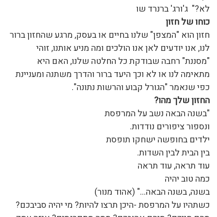
לא?" ג'ורג' ברנרד שו
כוחו של חזון
חזון הוא "המצפן" שלנו בחיים או בעסק, מרגע שהחזון ברור
לנו, אנו יודעים לאן אנו הולכים ומה מניע אותנו, זוהי
"מסננת" רחבה שבודקת כל החלטה שלנו, האם היא
מתאימה לנו או לא וכך היעד ברור והדרך משתנה ומעניינת
כפי שנאמר "הגורל קבוע והרשות נתונה".
החזון שלך מהו?
"בשנה הבאה נשב על המרפסת
ונספור ציפורים נודדות.
ילדים בחופשה ישחקו תופסת
בין הבית לבין השדות.
עוד תראה, עוד תראה
כמה טוב יהיה
בשנה, בשנה הבאה…" (אהוד מנור)
כשתהיו על המרפסת -היכן תרצו להיות? מי יהיה סביבכם?