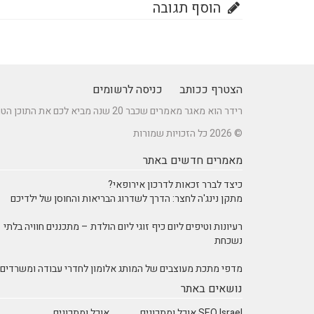
הוסף תגובה
הצטרף ככותב
כניסה לרשומים
רידר הוא מאגר מאמרים שכבר 20 שנה מביא לכם את התוכן הטוב ביותר בישראל במגוון תחומים.
© 2026 כל הזכויות שמורות
מאמרים חדשים באתר
כיצד לברר זכאות לדרכון אירופאי?
מתקן נינג'ה לחצר: הדרך לשדרוג הבריאות והחוסן של ילדיכם
רעיונות וטיפים ליום כיף זוגי ליום הולדת – מתכננים חוויה בלתי
נשכחת
מדפי מתכת מעוצבים של המותג אלומון לחדרי עבודה ומשרדים
נושאים באתר
SEO Israel אוכל ומתכונים
אוכל ומתכונים