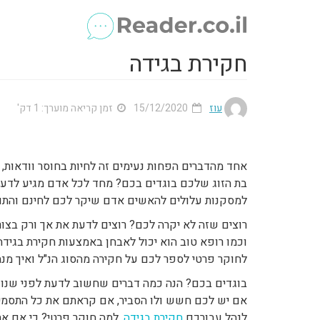
חקירת בגידה
עוז
15/12/2020
זמן קריאה מוערך: 1 דק'
אחד מהדברים הפחות נעימים זה לחיות בחוסר וודאות,
בת הזוג שלכם בוגדים בכם? מחד לכל אדם מגיע לדעת
למסקנות עלולים להאשים אדם שיקר לכם לחינם והתוצ
רוצים שזה לא יקרה לכם? רוצים לדעת את אך ורק בצורה
וכמו רופא טוב הוא יכול לאבחן באמצעות חקירת בגידה
לחוקר פרטי לספר לכם על חקירה מהסוג הנ"ל ואיך מנהל
בוגדים בכם? הנה כמה דברים שחשוב לדעת לפני שנו
אם יש לכם חשש ולו הסביר, אם קראתם את כל התסמיני
לנהל עבורכם
חקירת בגידה
. למה חוקר פרטי? כי אם את