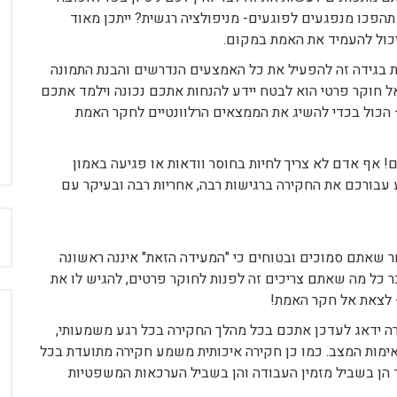
הפכו מנפגעים לפוגעים- מניפולציה רגשית? ייתכן מאוד
יכול להעמיד את האמת במקום.
בגידה זה להפעיל את כל האמצעים הנדרשים והבנת התמונה
ל חוקר פרטי הוא לבטח יידע להנחות אתכם נכונה וילמד אתכם
– הכול בכדי להשיג את הממצאים הרלוונטיים לחקר האמת
אף אדם לא צריך לחיות בחוסר וודאות או פגיעה באמון
ע עבורכם את החקירה ברגישות רבה, אחריות רבה ובעיקר עם
ח
ר שאתם סמוכים ובטוחים כי "המעידה הזאת" איננה ראשונה
ר כל מה שאתם צריכים זה לפנות לחוקר פרטים, להגיש לו את
- לצאת אל חקר האמת!
ה ידאג לעדכן אתכם בכל מהלך החקירה בכל רגע משמעותי,
אימות המצב. כמו כן חקירה איכותית משמע חקירה מתועדת בכל
הן בשביל מזמין העבודה והן בשביל הערכאות המשפטיות