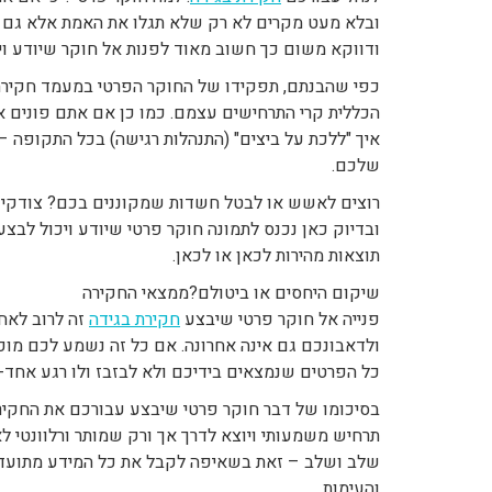
ובלא מעט מקרים לא רק שלא תגלו את האמת אלא גם ת
ודווקא משום כך חשוב מאוד לפנות אל חוקר שיודע ו
כפי שהבנתם, תפקידו של החוקר הפרטי במעמד חקירת 
הכללית קרי התרחישים עצמם. כמו כן אם אתם פונים א
איך "ללכת על ביצים" (התנהלות רגישה) בכל התקופה 
שלכם.
רוצים לאשש או לבטל חשדות שמקוננים בכם? צודקים! 
ובדיוק כאן נכנס לתמונה חוקר פרטי שיודע ויכול לבצ
תוצאות מהירות לכאן או לכאן.
שיקום היחסים או ביטולם?ממצאי החקירה
פנייה אל חוקר פרטי שיבצע
חקירת בגידה
זה לרוב לאח
ולדאבונכם גם אינה אחרונה. אם כל זה נשמע לכם מוכ
כל הפרטים שנמצאים בידיכם ולא לבזבז ולו רגע אחד
בסיכומו של דבר חוקר פרטי שיבצע עבורכם את החקיר
תרחיש משמעותי ויוצא לדרך אך ורק שמותר ורלוונטי ל
שלב ושלב – זאת בשאיפה לקבל את כל המידע מתועד 
והעימות