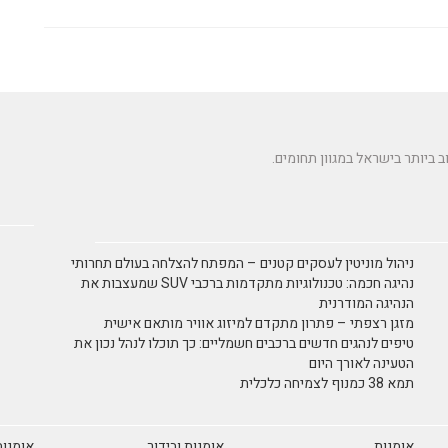
ניהול מוניטין לעסקים קטנים – המפתח להצלחה בעולם תחרותי
נהיגה חכמה: טכנולוגיות מתקדמות ברכבי SUV שמעצבות את
הנהיגה המודרנית
מזגן רצפתי – פתרון מתקדם למיזוג אוויר מותאם אישית
טיפים לנהגים חדשים ברכבים חשמליים: כך תוכלו לנהל נכון את
הטעינה לאורך היום
תמא 38 כמנוף לצמיחה כלכלית
אומנות
אומנות ובידור
אומנות