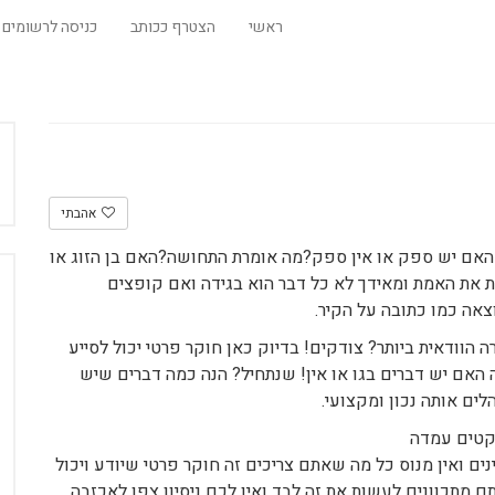
ראשי
הצטרף ככותב
כניסה לרשומים
אהבתי
 האם יש ספק או אין ספק?מה אומרת התחושה?האם בן הזוג או
 את האמת ומאידך לא כל דבר הוא בגידה ואם קופצים
אה כמו כתובה על הקיר.
 הוודאית ביותר? צודקים! בדיוק כאן חוקר פרטי יכול לסייע
 האם יש דברים בגו או אין! שנתחיל? הנה כמה דברים שיש
ים אותה נכון ומקצועי.
קטים עמדה
ם ואין מנוס כל מה שאתם צריכים זה חוקר פרטי שיודע ויכול
ם מתכוונים לעשות את זה לבד ואין לכם ניסיון צפו לאכזבה