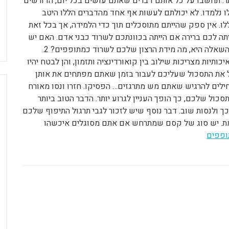
ותר. תחשבו על כל אותם דברים שאתם עושים בכל יום, הדורשים
ללו נלמדו. לא יכולתם לעשות אף אחד מהדברים הללו היטב
לו. אין ספק שהייתם מתוסכלים תוך כדי הלמידה, אך בכל זאת
יתה לכם ברירה אם הייתה בכוונתכם לשרוד כבני אדם. האם יש
לכם ברירה כשמדובר בתיפוף שלכם? בטח שיש לכם. השאלה היא, מה מידת הרצון שלכם לשרוד כמתופפים? 2.
יכותיות מצריכות שילוב בין קואורדינציה ותזמון, והן לבטח יהיו
ל את התסכול שעליכם לעבור בזמן שאתם מפתחים את אותן
ילים להרגיש שאתם מש מתרגזים… הפסיקו. חזרו ונסו מאורח
כול שלכם, כך הופך העניין לגרוע יותר. הדבר הטוב ביותר
 ולנסות שוב. דבר נוסף שיש לזכור לגבי תרגול התיפוף שלכם
מת. יש סוג של קסם שמתרחש אם אתם מסוגלים איכשהו
ופפים