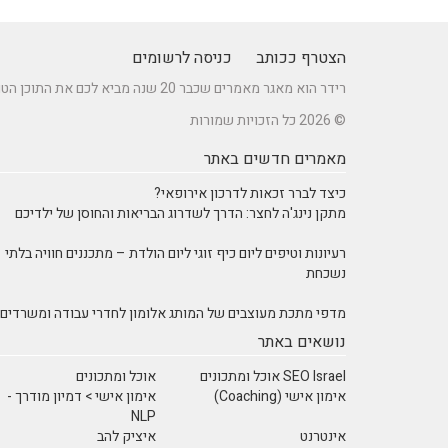
הצטרף ככותב
כניסה לרשומים
רידר הוא מאגר מאמרים שכבר 20 שנה מביא לכם את התוכן הטוב ביותר בישראל במגוון תחומים.
© 2026 כל הזכויות שמורות
מאמרים חדשים באתר
כיצד לברר זכאות לדרכון אירופאי?
מתקן נינג'ה לחצר: הדרך לשדרוג הבריאות והחוסן של ילדיכם
רעיונות וטיפים ליום כיף זוגי ליום הולדת – מתכננים חוויה בלתי
נשכחת
מדפי מתכת מעוצבים של המותג אלומון לחדרי עבודה ומשרדים
נושאים באתר
SEO Israel אוכל ומתכונים
אוכל ומתכונים
אימון אישי (Coaching)
אימון אישי > דמיון מודרך -
NLP
אינטרנט
איציק להב