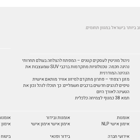
ניהול מוניטין לעסקים קטנים – המפתח להצלחה בעולם תחרותי
נהיגה חכמה: טכנולוגיות מתקדמות ברכבי SUV שמעצבות את
הנהיגה המודרנית
מזגן רצפתי – פתרון מתקדם למיזוג אוויר מותאם אישית
טיפים לנהגים חדשים ברכבים חשמליים: כך תוכלו לנהל נכון את
הטעינה לאורך היום
תמא 38 כמנוף לצמיחה כלכלית
אומנות
אומנות ובידור
אומנות
אימון אישי NLP
אימון אישי אימון אישי
אימון 
אירועי חברה
בידור ופנאי
ביטוח