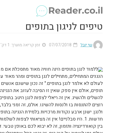
טיפים לניגון בתופים
שי יובל
07/07/2018
זמן קריאה מוערך: 1 דק'
ללמוד לנגן בתופים הינה חוויה מאוד מתסכלת אם מע
הנגנים המתחילים, מתחילים לנגן בתופים ומהר מאוד ע
לעולם לא אלמד לנגן בתופים." זה נכון שישנם אנשים 
תופים, אולם אין ספק שאין זו הסיבה לעזוב את הנגינה
להשלים ולהשיג. אין זה ריאלי לצפות לנגן היטב בתופי
רוצים להתנסות בו ולנסות להשיגו. אולם, זה זמני בלב
ולנגן. ישנן ארבע נקודות מרכזיות בלמידת הנגינה בתופ
חדשות. 1. היו סבלניים! אין זה מציאותי לצפות לש
בין קואורדינציה ותזמון, זה לא יבוא לכם באופן טבעי.