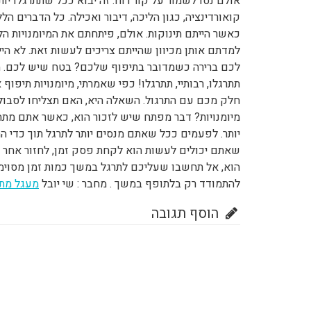
אולם נסו לשמור על קור רוח. זה יבוא ככל שתתרגלו י
קואורדינציה, כגון הליכה, דיבור ואכילה. כל הדברים ה
כאשר הייתם תינוקות. אולם, פיתחתם את המיומנויות הל
למדתם אותן מכיוון שהייתם צריכים לעשות זאת. לא הי
תתרגלו, רבותיי, תתרגלו! כפי שאמרתי, מיומנויות תיפוף א
חלק מכם עם התרגול. השאלה היא, האם תצליחו לסבו
מיומנויות? דבר מפתח שיש לזכור הוא, כאשר אתם מתח
יותר. לפעמים ככל שאתם מנסים יותר לתרגל תוך כדי התס
שאתם יכולים לעשות הוא לקחת פסק זמן, לחזור אחר כך
הוא, אל תחשבו שעליכם לתרגל במשך כמות זמן מסוי
להתמודד רק בלתופף במשך . מחבר : שי יובל
מעגל מת
הוסף תגובה