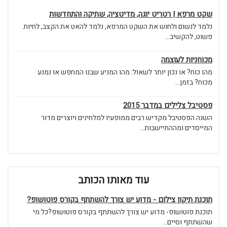
שקט מרפא | רטריט יוגה, מדיטציה, שתיקה והתחדשות
נלמד לנשום ולחוש את השקט המרפא, נלמד להאט את הקצב, לחיות
פשוט, להקשיב...
מכוחניות לעוצמה
מהו כוח? או נכון יותר לשאול: מהו המניע שבנו המחפש או נמנע
מכוח? בזמן...
פסטיבל צלילים במדבר 2015
השנה הפסטיבל מקדיש רבים ממופעיו למלחינים ויוצרים מדור
המייסדים ומההתיישבות...
עוד מאותו הכותב
תוכנת תיקון צילום - מדוע יש צורך להשתתף בקורס פוטושופ?
תוכנת פוטושופ- מדוע יש צורך להשתתף בקורס פוטושופ?כל מי
שהשתתף וסיים...