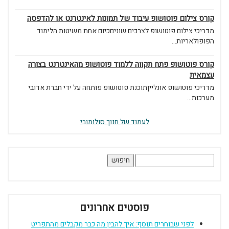
קורס צילום פוטושופ עיבוד של תמונות לאינטרנט או להדפסה
מדריכי צילום פוטושופ לצרכים שוניםכיום אחת משיטות הלימוד
הפופולאריות...
קורס פוטושופ פתח תקווה ללמוד פוטושופ מהאינטרנט בצורה
עצמאית
מדריכי פוטושופ אונלייןתוכנת פוטושופ פותחה על ידי חברת אדובי
מערכות...
לעמוד של חנוך סולומובי
חיפוש:
פוסטים אחרונים
לפני שבוחרים תוסף: איך להבין מה כבר מקבלים מהתפריט