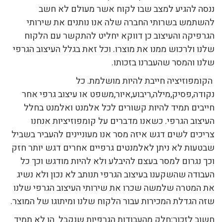
ננסה להגיע למצב שבו לקוח אשר מעולם לא חשב
להשתמש בשרותי החברה שלה אנו נותנים את שירותי
הגרפיקה והעיצוב כן דווקא יחליט להתקשר עם הלקוח
שלנו ולרכוש ממנו את מוצרו. וכל זאת בגלל העיצוב הגרפי
שלנו והמסר שהעברנו בזכותו.
הקומפוזיציה חייבת להיות מושלמת. כל
נקודה,פסיק,מילה,ריבוע,איור,משפט או עיצוב גרפי אחר
חייבים תמיד להיות קשורים לכל אלמנט ואלמנט בחלל
העיצוב הגרפי. כשאנו מדברים על קומפוזיציות אנחנו
צריכים לשים דגש איזה מסר אנו מעוניינים להעביר בשביל
שבטעות לא ניתן לאלמנטים גרפיים אחרים דגש יותר חזק
וכך נגרום למסר בעצם להיבלע ולא להיות מודגש וכך כל
העבודה שהשקענו בעיצוב הגרפי תנותב לא נכון ולא נשיג
את המטרה שלמשה שכרו את שירותי העיצוב הגרפי שלנו
שזה הגדלת המכירות עבור הלקוח שלנו ומיתוגו של המוצר.
חשוב לזכור:חלק מהעבודות הגרפיות שנקבל הן לא תמיד