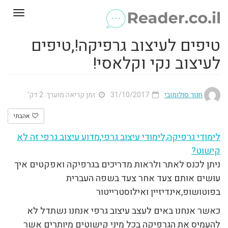
Toggle
gation
טיפים לעיצוב גרפיקה!,טיפים
לעיצוב נקי וקלאסי!
חנוך סולומובי
31/10/2017
זמן קריאה מוערך: 2 דק'
אהבתי
לימודי גרפיקה,לימודי עיצוב גרפי,מדוע עיצוב גרפי זה לא
קישוט?
ניתן לכנס לאתר ולראות מדריכים בגרפיקה ואפקטים איך
עושים אותם צעד אחר צעד בשפה העברית
בפוטושופ,אינדיזיין ואילוסטרייטור
כאשר אנחנו באים לעצב עיצוב גרפי אנחנו נשתדל לא
להעמיס את הגרפיקה בכל מיני קישוטים מיותרים אשר