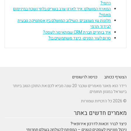
היומי?
המארח המושלם: איך לארגן ערב בשרים בלתי נשכח במינימום
מאמץ?
חלונות עץ מעוצבים: השילוב המושלם בין אסתטיקה טבעית
לבידוד תרמי
איך בוחרים חברת CRM שמתאימה לעסק?
סרום לעור הפנים- כיצד משתמשים בו?
הצטרף ככותב
כניסה לרשומים
רידר הוא מאגר מאמרים שכבר 20 שנה מביא לכם את התוכן הטוב ביותר
בישראל במגוון תחומים.
© 2026 כל הזכויות שמורות
מאמרים חדשים באתר
כיצד לברר זכאות לדרכון אירופאי?
ניהול מוניטין לעסקים קטנים – המפתח להצלחה בעולם תחרותי