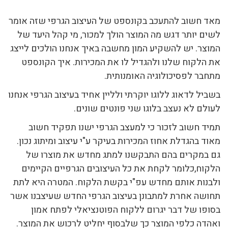
מאד חשוב להתעכב בקונספט של העיצוב הגרפי שזה אומר
לשים יותר דגש מה המוצר הולך למכור, מי קהל היעד של
המוצר. יש להשקיע המון מחשבה באיך אנחנו הולכים לייצג
את הלקוח שלנו ולהגדיל לו את המכירות. איך הקונספט
מתחבר לפסיכולוגיה האומנותית.
בשביל לדאוג ללוגו יוקרתי ולליין אחיד בעיצוב הגרפי אנחנו
לעולם לא נעצב בלוגו שני פונטים שונים.
תמיד חשוב לזכור כי למעצב הגרפי ישנו תפקיד חשוב
מאוד בהגדלת אחוז המכירות בעיקר ע"י עיצוב ומיתוג נכון.
גם במקרים בהם התבקשנו למתג מחדש את מוצרו של
הלקוח,כלומר לקחת את כל העיצובים הגרפיים הקיימים
ולבנות אותם מחדש עפ"י בקשת הלקוח. המטרה היא לתת
תחושה אחרת למתבונן בעיצוב הגרפי החדש שעיצבנו אשר
בסופו של דבר יגרום ללקוח הפוטנציאלי לפתח אמון
ואהדה כלפי המוצר כך שלבסוף יחליט לרכוש את המוצר.