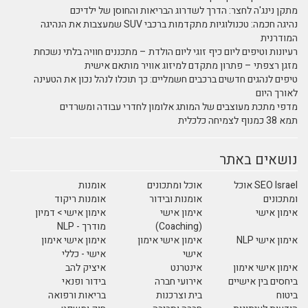
מתקן נינג'ה לחצר: הדרך לשדרוג הבריאות והחוסן של ילדיכם
נהיגה חכמה: טכנולוגיות מתקדמות ברכבי SUV שמעצבות את הנהיגה
המודרנית
רעיונות וטיפים ליום כיף זוגי ליום הולדת – מתכננים חוויה בלתי נשכחת
מזגן רצפתי – פתרון מתקדם למיזוג אוויר מותאם אישית
טיפים לנהגים חדשים ברכבים חשמליים: כך תוכלו לנהל נכון את הטעינה
לאורך היום
מדפי מתכת מעוצבים של המותג אלומון לחדרי עבודה ומשרדים
תמא 38 כמנוף לצמיחה כלכלית
נושאים באתר
SEO Israel אוכל
אוכל ומתכונים
אומנות
ומתכונים
אומנות ובידור
אומנות ריקוד
אימון אישי
אימון אישי
אימון אישי > דמיון
(Coaching)
מודרך - NLP
אימון אישי NLP
אימון אישי אימון
אימון אישי אימון
אישי
אישי - כללי
אימון אישי אימון
אינטרנט
איציק להב
ביחסים בין אישיים
אירועי חברה
בידור ופנאי
ביטוח
בית וצרכנות
בריאות ורפואה