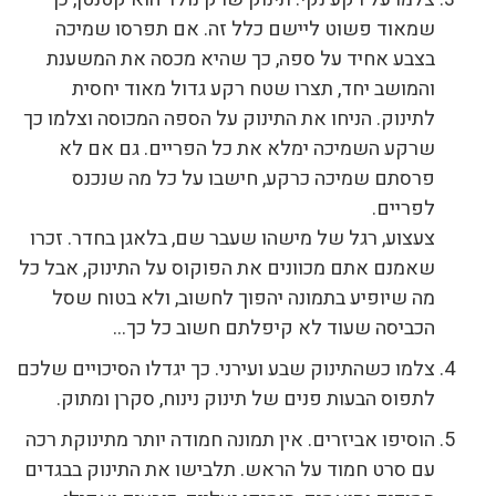
שמאוד פשוט ליישם כלל זה. אם תפרסו שמיכה
בצבע אחיד על ספה, כך שהיא מכסה את המשענת
והמושב יחד, תצרו שטח רקע גדול מאוד יחסית
לתינוק. הניחו את התינוק על הספה המכוסה וצלמו כך
שרקע השמיכה ימלא את כל הפריים. גם אם לא
פרסתם שמיכה כרקע, חישבו על כל מה שנכנס
לפריים.
צעצוע, רגל של מישהו שעבר שם, בלאגן בחדר. זכרו
שאמנם אתם מכוונים את הפוקוס על התינוק, אבל כל
מה שיופיע בתמונה יהפוך לחשוב, ולא בטוח שסל
הכביסה שעוד לא קיפלתם חשוב כל כך…
צלמו כשהתינוק שבע ועירני. כך יגדלו הסיכויים שלכם
לתפוס הבעות פנים של תינוק נינוח, סקרן ומתוק.
הוסיפו אביזרים. אין תמונה חמודה יותר מתינוקת רכה
עם סרט חמוד על הראש. תלבישו את התינוק בבגדים