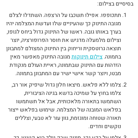
בסיסיים בצילום:
תתכופפו. אפילו תשכבו על הרצפה. השתדלו לצלם
מגובה התינוק כך שהעיניים שלו ועדשת המצלמה יהיו
בערך באותו גובה. ראשו של התינוק גדול ביחס לגופו,
וצילום מלמעלה מדגיש את חוסר הפרופורציה, יוצר
תוצאה גרוטסקית וריחוק בין התינוק המצולם למתבונן
בתמונה.
צילום תינוקות
מגובה התינוק מאפשר מאין
הזדהות עם התינוק שבתמונה, ראיית העולם מנקודת
מבטו, ויוצר קשר אישי ישיר עם המתבונן בתמונה.
צלמו ללא פלאש. מיצאו חלון גדול שיפיק אור רב,
צלמו בחוץ על שמיכה בדשא בגינה הציבורית,
השתמשו בתאורה מלאכותית, אבל אל תשתמשו
בפלאש המובנה של המצלמה. שימוש בפלאש ייצור
תאורה שטוחה ומוגזמת, גוון עור לא טבעי, וצללים
נוקשים וחדים.
צלמו על רקע נקי. תינוק שרק נולד הוא קטנטן, כך