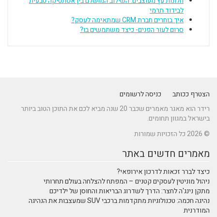
חלונות עץ מעוצבים: השילוב המושלם בין אסתטיקה טבעית
לבידוד תרמי
איך בוחרים חברת CRM שמתאימה לעסק?
סרום לעור הפנים- כיצד משתמשים בו?
הצטרף ככותב
כניסה לרשומים
רידר הוא מאגר מאמרים שכבר 20 שנה מביא לכם את התוכן הטוב ביותר
בישראל במגוון תחומים.
© 2026 כל הזכויות שמורות
מאמרים חדשים באתר
כיצד לברר זכאות לדרכון אירופאי?
ניהול מוניטין לעסקים קטנים – המפתח להצלחה בעולם תחרותי
מתקן נינג'ה לחצר: הדרך לשדרוג הבריאות והחוסן של ילדיכם
נהיגה חכמה: טכנולוגיות מתקדמות ברכבי SUV שמעצבות את הנהיגה
המודרנית