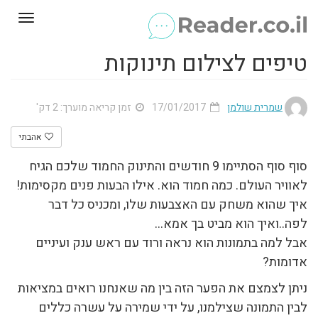
Toggle
gation
טיפים לצילום תינוקות
שמרית שולמן
17/01/2017
זמן קריאה מוערך: 2 דק'
אהבתי
סוף סוף הסתיימו 9 חודשים והתינוק החמוד שלכם הגיח
לאוויר העולם. כמה חמוד הוא. אילו הבעות פנים מקסימות!
איך שהוא משחק עם האצבעות שלו, ומכניס כל דבר
לפה..ואיך הוא מביט בך אמא…
אבל למה בתמונות הוא נראה ורוד עם ראש ענק ועיניים
אדומות?
ניתן לצמצם את הפער הזה בין מה שאנחנו רואים במציאות
לבין התמונה שצילמנו, על ידי שמירה על עשרה כללים