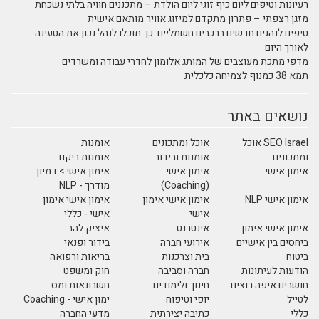
רעיונות וטיפים ליום כיף זוגי ליום הולדת – מתכננים חוויה בלתי נשכחת
מזגן רצפתי – פתרון מתקדם למיזוג אוויר מותאם אישית
טיפים לנהגים חדשים ברכבים חשמליים: כך תוכלו לנהל נכון את הטעינה
לאורך היום
מדפי מתכת מעוצבים של המותג אלומון לחדרי עבודה ומשרדים
תמא 38 כמנוף לצמיחה כלכלית
נושאים באתר
SEO Israel אוכל
אוכל ומתכונים
אומנות
ומתכונים
אומנות ובידור
אומנות ריקוד
אימון אישי
אימון אישי
אימון אישי > דמיון
(Coaching)
מודרך - NLP
אימון אישי NLP
אימון אישי אימון
אימון אישי אימון
אישי
אישי - כללי
אימון אישי אימון
אינטרנט
איציק להב
ביחסים בין אישיים
אירועי חברה
בידור ופנאי
ביטוח
בית וצרכנות
בריאות ורפואה
הודעות לעיתונות
חברה וסביבה
חוק ומשפט
חושבים איפה רוצים
חינוך ולימודים
חשבונאות ומס
לטייל
יופי וטיפוח
ימון אישי - Coaching
כללי
כתיבה יצירתית
מדעי החברה