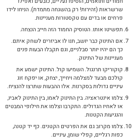
חמודים ותואמים, הוסיפו נעליים, כובעים ואפילו
שרשראות (זהירות! רק בהשגחה מתמדת). הניחו לידו
פרחים או בדים עם טקסטורות מעניינות.
תפשיטו אותו. הטוסיק החמוד הזה חייב הנצחה.
אם התינוק כבר יושב, תנו לו אביזרים לשחק איתם.
כך הם יהיו יותר סבלניים, וגם תקבלו הבעות פנים
מעניינות של התינוק.
קוקוריקו תרנגול. השמיעו קול. התינוק ישמע את
קולכם מבעד למצלמה ויחייך, יצחק, או יפקח זוג
עיניים גדולות בסקרנות. אלו ההבעות שתרצו להנציח.
צלמו אינטראציה. בין התינוק לאמו, בין התינוק לאביו,
או לאחיו הגדולים. התקרבו וצלמו את חילופי המבטים
והנגיעות הקטנות.
צלמו מקרוב גם את הפרטים הקטנים. כף יד קטנה,
כפות רגליים, קפלי שומן, עיניים.