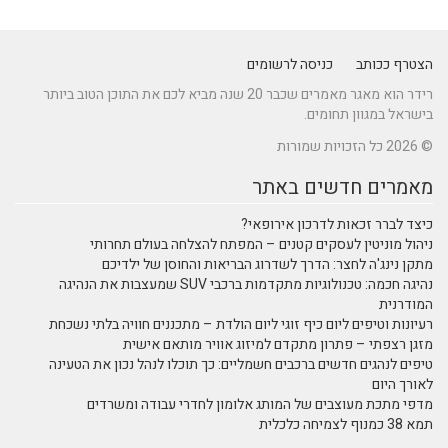
הצטרף ככותב
כניסה לרשומים
רידר הוא מאגר מאמרים שכבר 20 שנה מביא לכם את התוכן הטוב ביותר
בישראל במגוון תחומים.
© 2026 כל הזכויות שמורות
מאמרים חדשים באתר
כיצד לברר זכאות לדרכון אירופאי?
ניהול מוניטין לעסקים קטנים – המפתח להצלחה בעולם תחרותי
מתקן נינג'ה לחצר: הדרך לשדרוג הבריאות והחוסן של ילדיכם
נהיגה חכמה: טכנולוגיות מתקדמות ברכבי SUV שמעצבות את הנהיגה
המודרנית
רעיונות וטיפים ליום כיף זוגי ליום הולדת – מתכננים חוויה בלתי נשכחת
מזגן רצפתי – פתרון מתקדם למיזוג אוויר מותאם אישית
טיפים לנהגים חדשים ברכבים חשמליים: כך תוכלו לנהל נכון את הטעינה
לאורך היום
מדפי מתכת מעוצבים של המותג אלומון לחדרי עבודה ומשרדים
תמא 38 כמנוף לצמיחה כלכלית