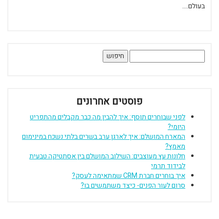
בעולם....
חיפוש:
פוסטים אחרונים
לפני שבוחרים תוסף: איך להבין מה כבר מקבלים מהתפריט
היומי?
המארח המושלם: איך לארגן ערב בשרים בלתי נשכח במינימום
מאמץ?
חלונות עץ מעוצבים: השילוב המושלם בין אסתטיקה טבעית
לבידוד תרמי
איך בוחרים חברת CRM שמתאימה לעסק?
סרום לעור הפנים- כיצד משתמשים בו?