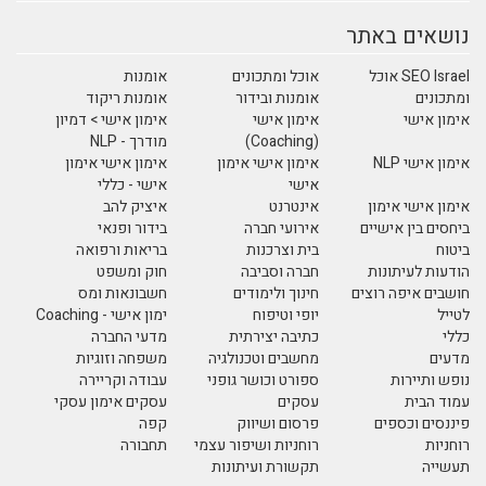
נושאים באתר
SEO Israel אוכל
אוכל ומתכונים
אומנות
ומתכונים
אומנות ובידור
אומנות ריקוד
אימון אישי
אימון אישי
אימון אישי > דמיון
(Coaching)
מודרך - NLP
אימון אישי NLP
אימון אישי אימון
אימון אישי אימון
אישי
אישי - כללי
אימון אישי אימון
אינטרנט
איציק להב
ביחסים בין אישיים
אירועי חברה
בידור ופנאי
ביטוח
בית וצרכנות
בריאות ורפואה
הודעות לעיתונות
חברה וסביבה
חוק ומשפט
חושבים איפה רוצים
חינוך ולימודים
חשבונאות ומס
לטייל
יופי וטיפוח
ימון אישי - Coaching
כללי
כתיבה יצירתית
מדעי החברה
מדעים
מחשבים וטכנולגיה
משפחה וזוגיות
נופש ותיירות
ספורט וכושר גופני
עבודה וקריירה
עמוד הבית
עסקים
עסקים אימון עסקי
פיננסים וכספים
פרסום ושיווק
קפה
רוחניות
רוחניות ושיפור עצמי
תחבורה
תעשייה
תקשורת ועיתונות