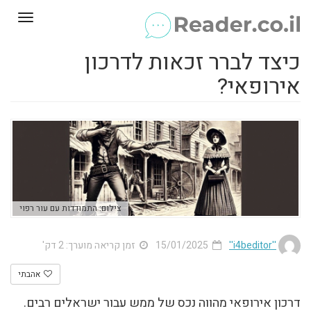
Toggle
gation
כיצד לברר זכאות לדרכון
אירופאי?
צילום: התמודדות עם עור רפוי
''i4beditor''
15/01/2025
זמן קריאה מוערך: 2 דק'
אהבתי
דרכון אירופאי מהווה נכס של ממש עבור ישראלים רבים.