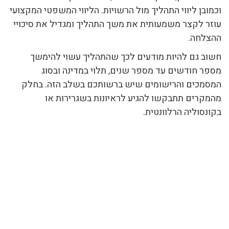
וכמובן ליווי התהליך מול הרשויות. הליווי המשפטי המקצועי
עוזר לקצר משמעותית את משך התהליך ומגדיל את סיכויי
ההצלחה.
חשוב גם להיות מודעים לכך שהתהליך עשוי להימשך
מספר חודשים עד מספר שנים, תלוי במדינה ובסוג
המסמכים והרישומים שיש ברשותכם בשלב הזה. בחלק
מהמקרים תתבקשו להגיע לראיונות בשגרירות או
בקונסוליה הרלוונטית.