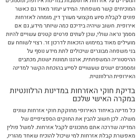
המעידים על אזרחות או תושבות במדינות אירופה, ומסמכים
המוכיחים קשר משפחתי. המידע יעזור מאוד גם כאשר
פונים לקבלת סיוע מקצועי מעורך דין, מומחה לאזרחות
אירופית. חשוב שיהיה בידיכם כמה שיותר מידע, גם אם
מסמך נראה שולי, שכן לעתים פרטים קטנים עשויים להיות
מועילים מאוד במימוש הזכאות לדרכון זר. רצוי לשוחח עם
בני משפחה מבוגרים שיכולים לתת מידע נוסף על
ההיסטוריה המשפחתית, ארגנו תמונות ישנות, מכתבים
ומסמכים ישנים שעשויים לסייע בהוכחת הקשר למדינה
האירופית הרלוונטית.
בדיקת חוקי האזרחות במדינות הרלוונטיות
במקרה האישי שלכם
כל מדינה באיחוד האירופי מחוקקת חוקי אזרחות שונים
משלה. לכן חשוב להבין את החוקים הספציפיים של
המדינה שדרכה אתם מתכננים לקבל אזרחות. למשל פולין
מאפשרת קבלת אזרחות למי שיכול להוכיח שאחד מהוריו,