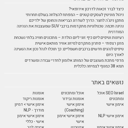
כיצד לברר זכאות לדרכון אירופאי?
ניהול מוניטין לעסקים קטנים – המפתח להצלחה בעולם תחרותי
מתקן נינג'ה לחצר: הדרך לשדרוג הבריאות והחוסן של ילדיכם
נהיגה חכמה: טכנולוגיות מתקדמות ברכבי SUV שמעצבות את הנהיגה
המודרנית
רעיונות וטיפים ליום כיף זוגי ליום הולדת – מתכננים חוויה בלתי נשכחת
מזגן רצפתי – פתרון מתקדם למיזוג אוויר מותאם אישית
טיפים לנהגים חדשים ברכבים חשמליים: כך תוכלו לנהל נכון את הטעינה
לאורך היום
מדפי מתכת מעוצבים של המותג אלומון לחדרי עבודה ומשרדים
תמא 38 כמנוף לצמיחה כלכלית
נושאים באתר
SEO Israel אוכל
אוכל ומתכונים
אומנות
ומתכונים
אומנות ובידור
אומנות ריקוד
אימון אישי
אימון אישי
אימון אישי > דמיון
(Coaching)
מודרך - NLP
אימון אישי NLP
אימון אישי אימון
אימון אישי אימון
אישי
אישי - כללי
אימון אישי אימון
אינטרנט
איציק להב