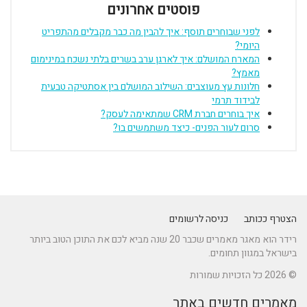
פוסטים אחרונים
לפני שבוחרים תוסף: איך להבין מה כבר מקבלים מהתפריט
היומי?
המארח המושלם: איך לארגן ערב בשרים בלתי נשכח במינימום
מאמץ?
חלונות עץ מעוצבים: השילוב המושלם בין אסתטיקה טבעית
לבידוד תרמי
איך בוחרים חברת CRM שמתאימה לעסק?
סרום לעור הפנים- כיצד משתמשים בו?
הצטרף ככותב
כניסה לרשומים
רידר הוא מאגר מאמרים שכבר 20 שנה מביא לכם את התוכן הטוב ביותר
בישראל במגוון תחומים.
© 2026 כל הזכויות שמורות
מאמרים חדשים באתר