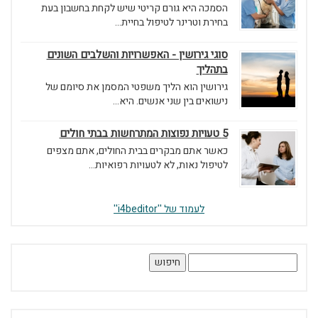
הסמכה היא גורם קריטי שיש לקחת בחשבון בעת
בחירת וטרינר לטיפול בחיית...
סוגי גירושין - האפשרויות והשלבים השונים
בתהליך
גירושין הוא הליך משפטי המסמן את סיומם של
נישואים בין שני אנשים. היא...
5 טעויות נפוצות המתרחשות בבתי חולים
כאשר אתם מבקרים בבית החולים, אתם מצפים
לטיפול נאות, לא לטעויות רפואיות...
לעמוד של ''i4beditor''
חיפוש: