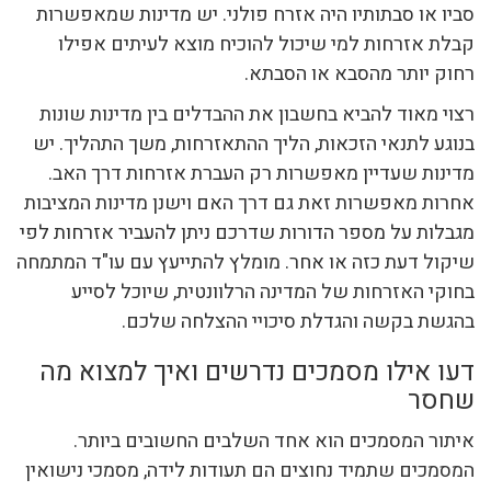
סביו או סבתותיו היה אזרח פולני. יש מדינות שמאפשרות
קבלת אזרחות למי שיכול להוכיח מוצא לעיתים אפילו
רחוק יותר מהסבא או הסבתא.
רצוי מאוד להביא בחשבון את ההבדלים בין מדינות שונות
בנוגע לתנאי הזכאות, הליך ההתאזרחות, משך התהליך. יש
מדינות שעדיין מאפשרות רק העברת אזרחות דרך האב.
אחרות מאפשרות זאת גם דרך האם וישנן מדינות המציבות
מגבלות על מספר הדורות שדרכם ניתן להעביר אזרחות לפי
שיקול דעת כזה או אחר. מומלץ להתייעץ עם עו"ד המתמחה
בחוקי האזרחות של המדינה הרלוונטית, שיוכל לסייע
בהגשת בקשה והגדלת סיכויי ההצלחה שלכם.
דעו אילו מסמכים נדרשים ואיך למצוא מה
שחסר
איתור המסמכים הוא אחד השלבים החשובים ביותר.
המסמכים שתמיד נחוצים הם תעודות לידה, מסמכי נישואין