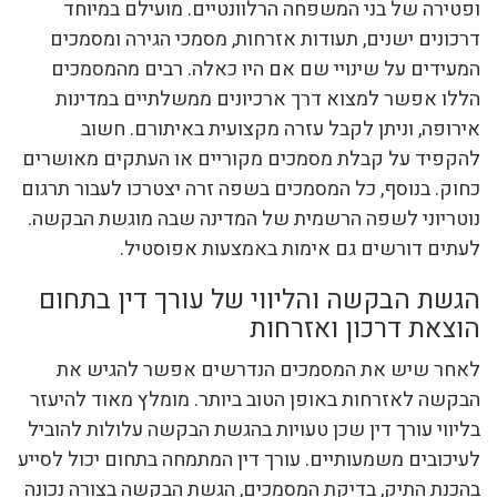
ופטירה של בני המשפחה הרלוונטיים. מועילם במיוחד
דרכונים ישנים, תעודות אזרחות, מסמכי הגירה ומסמכים
המעידים על שינויי שם אם היו כאלה. רבים מהמסמכים
הללו אפשר למצוא דרך ארכיונים ממשלתיים במדינות
אירופה, וניתן לקבל עזרה מקצועית באיתורם. חשוב
להקפיד על קבלת מסמכים מקוריים או העתקים מאושרים
כחוק. בנוסף, כל המסמכים בשפה זרה יצטרכו לעבור תרגום
נוטריוני לשפה הרשמית של המדינה שבה מוגשת הבקשה.
לעתים דורשים גם אימות באמצעות אפוסטיל.
הגשת הבקשה והליווי של עורך דין בתחום
הוצאת דרכון ואזרחות
לאחר שיש את המסמכים הנדרשים אפשר להגיש את
הבקשה לאזרחות באופן הטוב ביותר. מומלץ מאוד להיעזר
בליווי עורך דין שכן טעויות בהגשת הבקשה עלולות להוביל
לעיכובים משמעותיים. עורך דין המתמחה בתחום יכול לסייע
בהכנת התיק, בדיקת המסמכים, הגשת הבקשה בצורה נכונה