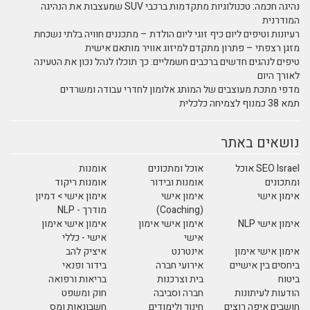
נהיגה חכמה: טכנולוגיות מתקדמות ברכבי SUV שמעצבות את הנהיגה
המודרנית
רעיונות וטיפים ליום כיף זוגי ליום הולדת – מתכננים חוויה בלתי נשכחת
מזגן רצפתי – פתרון מתקדם למיזוג אוויר מותאם אישית
טיפים לנהגים חדשים ברכבים חשמליים: כך תוכלו לנהל נכון את הטעינה
לאורך היום
מדפי מתכת מעוצבים של המותג אלומון לחדרי עבודה ומשרדים
תמא 38 כמנוף לצמיחה כלכלית
נושאים באתר
SEO Israel אוכל
אוכל ומתכונים
אומנות
ומתכונים
אומנות ובידור
אומנות ריקוד
אימון אישי
אימון אישי
אימון אישי > דמיון
(Coaching)
מודרך - NLP
אימון אישי NLP
אימון אישי אימון
אימון אישי אימון
אישי
אישי - כללי
אימון אישי אימון
אינטרנט
איציק להב
ביחסים בין אישיים
אירועי חברה
בידור ופנאי
ביטוח
בית וצרכנות
בריאות ורפואה
הודעות לעיתונות
חברה וסביבה
חוק ומשפט
חושבים איפה רוצים
חינוך ולימודים
חשבונאות ומס