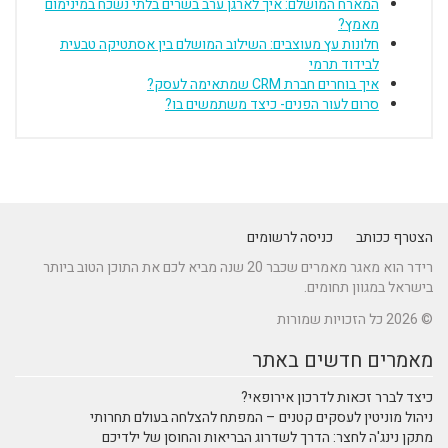
המארח המושלם: איך לארגן ערב בשרים בלתי נשכח במינימום
מאמץ?
חלונות עץ מעוצבים: השילוב המושלם בין אסתטיקה טבעית
לבידוד תרמי
איך בוחרים חברת CRM שמתאימה לעסק?
סרום לעור הפנים- כיצד משתמשים בו?
הצטרף ככותב
כניסה לרשומים
רידר הוא מאגר מאמרים שכבר 20 שנה מביא לכם את התוכן הטוב ביותר
בישראל במגוון תחומים.
© 2026 כל הזכויות שמורות
מאמרים חדשים באתר
כיצד לברר זכאות לדרכון אירופאי?
ניהול מוניטין לעסקים קטנים – המפתח להצלחה בעולם תחרותי
מתקן נינג'ה לחצר: הדרך לשדרוג הבריאות והחוסן של ילדיכם