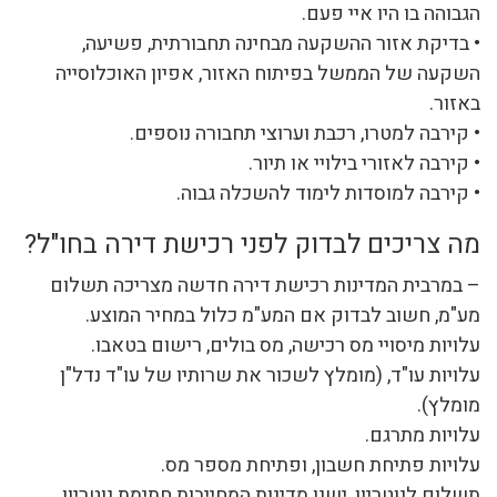
הגבוהה בו היו איי פעם.
• בדיקת אזור ההשקעה מבחינה תחבורתית, פשיעה,
השקעה של הממשל בפיתוח האזור, אפיון האוכלוסייה
באזור.
• קירבה למטרו, רכבת וערוצי תחבורה נוספים.
• קירבה לאזורי בילויי או תיור.
• קירבה למוסדות לימוד להשכלה גבוה.
מה צריכים לבדוק לפני רכישת דירה בחו"ל?
– במרבית המדינות רכישת דירה חדשה מצריכה תשלום
מע"מ, חשוב לבדוק אם המע"מ כלול במחיר המוצע.
עלויות מיסויי מס רכישה, מס בולים, רישום בטאבו.
עלויות עו"ד, (מומלץ לשכור את שרותיו של עו"ד נדל"ן
מומלץ).
עלויות מתרגם.
עלויות פתיחת חשבון, ופתיחת מספר מס.
תשלום לנוטריון, ישנן מדינות המחייבות חתימת נוטריון.