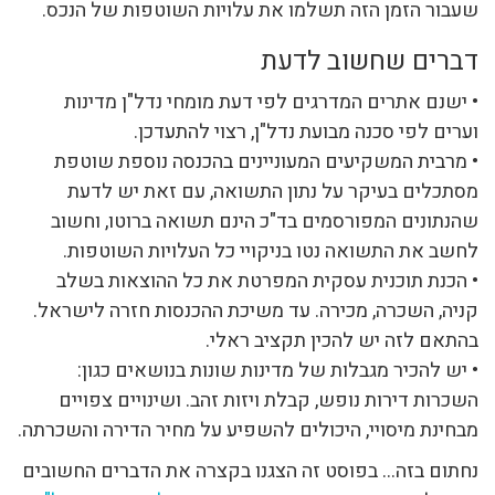
שעבור הזמן הזה תשלמו את עלויות השוטפות של הנכס.
דברים שחשוב לדעת
• ישנם אתרים המדרגים לפי דעת מומחי נדל"ן מדינות
וערים לפי סכנה מבועת נדל"ן, רצוי להתעדכן.
• מרבית המשקיעים המעוניינים בהכנסה נוספת שוטפת
מסתכלים בעיקר על נתון התשואה, עם זאת יש לדעת
שהנתונים המפורסמים בד"כ הינם תשואה ברוטו, וחשוב
לחשב את התשואה נטו בניקויי כל העלויות השוטפות.
• הכנת תוכנית עסקית המפרטת את כל ההוצאות בשלב
קניה, השכרה, מכירה. עד משיכת ההכנסות חזרה לישראל.
בהתאם לזה יש להכין תקציב ראלי.
• יש להכיר מגבלות של מדינות שונות בנושאים כגון:
השכרות דירות נופש, קבלת ויזות זהב. ושינויים צפויים
מבחינת מיסויי, היכולים להשפיע על מחיר הדירה והשכרתה.
נחתום בזה… בפוסט זה הצגנו בקצרה את הדברים החשובים