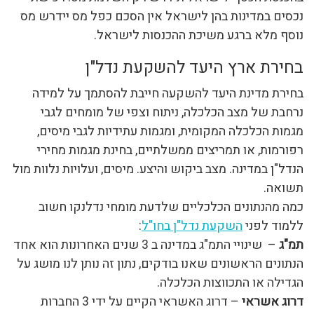
נכסים במדינות בהן לישראל אין הסכם כפל מס יידרש מס
נוסף מלא ברגע משיכת ההכנסות לישראל.
בחירת ארץ היעד להשקעת נדל"ן
בחירת מדינת היעד להשקעה חייבת להסתמך על למידה
נרחבת של מצב הכלכלה, ניתוח וצפי של מומחים לגבי
מגמות הכלכלה המקומית, ומגמות עתידיות לגבי מיסים,
רפורמות, או תמריצים ממשלתיים, בחינת מגמות מחירי
הנדל"ן במדינה. מצב ביקוש והיצע. מיסים, ועלויות נלוות מול
תשואה.
כמה מהנתונים הכלכליים שלדעת מומחי נדלנקו חשוב
ללמוד לפני
השקעת נדל"ן בחו"ל
:
תמ"ג
– שינויי התמ"ג במדינה ב 3 שנים האחרונות הוא אחד
הנתונים הראשונים שאנו בודקים, נתון זה נותן לנו מושג על
הגדילה או התכווצות הכלכלה.
דרוג אשראי
– דרוג האשראי הקיים על ידי 3 החברות