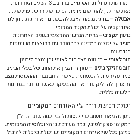
המדרגות הגדולות, והשינויים בדרוג ב 3 השנים האחרונות
מאפשר לנו, להתרשם מרמת הסיכון של ההשקעות שלנו.
אבטלה
– בחינת מגמת האבטלה בשנים האחרונות, נותן לנו
אינדיקציה על יכולת הקניה המקומי.
גרעון תקציבי
– בחינת הגרעון התקציבי בשנים האחרונות
מעיד על יכולות המדינה להתמודד עם ההוצאות השוטפות
הנדרשות.
חוב לאומי
– סטטוס מצב חוב לאומי זמן ומצב פירעון.
חוב מחזיקי בתים
– נתון זה מציין את החוב של בעלי הבתים
במדינה יחסית להכנסותיה, כאשר החוב גבוה מההכנסות מצב
זה צריך להדליק נורה אדומה בעיקר כאשר מדובר במדינות
חלשות כללית.
יכולת רכישת דירה ע"י האזרחים המקומיים
נתון זה מאוד חשוב כדי לנסות ולהבין כמה שוק הנדל"ן
המקומי ספקולטיבי, וכמה מעורבת בו האוכלוסייה המקומית.
כמובן ככל שלאזרחים המקומיים יש יכולת כלכלית להוביל