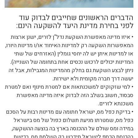
הדברים הראשונים שחייבים לבדוק עוד
לפני בחירת מדינת היעד להשקעה הינם:
• איזו מדינה מאפשרת השקעת נדל"ן לזרים, ישנן ארצות
המאפשרות השקעה רק למדינות האיחוד או/ו מדינות היורו,
או למדינות איתן יש לה יחסי גומלין (האזרחים של שתי
המדינות יכולים לרכוש נכסים אחת בתחומה של השנייה).
ניתן לבצע השקעת גם בחלק מהמדינות המגבילות, אבל זה
יעשה דרך חברה מקומית ולא ישירות.
• למי שזקוקים למשכנתאות אם למטרת מינוף ואם למטרת
סבסוד, חשוב בשלב הזה לבדוק איזה מדינה מאפשרת
משכנתא לזרים.
• בדיקת כפל מס, ישראל חתומה עם מדינות רבות על הסכם
כפל מס, שמטרתו מניעת תשלום כפול של מס בישראל
במידה ומס שולם על ההכנסה בארץ בה בוצעה ההשקעה,
בהכנסת הכסף לישראל תידרש רק השלמת מס. רכישת