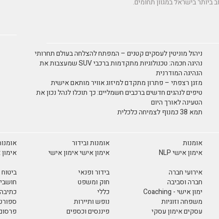
ניהול מוניטין לעסקים קטנים – המפתח להצלחה בעולם תחרותי
נהיגה חכמה: טכנולוגיות מתקדמות ברכבי SUV שמעצבות את
הנהיגה המודרנית
מזגן רצפתי – פתרון מתקדם למיזוג אוויר מותאם אישית
טיפים לנהגים חדשים ברכבים חשמליים: כך תוכלו לנהל נכון את
הטעינה לאורך היום
תמא 38 כמנוף לצמיחה כלכלית
אומנות
אומנות ובידור
אומנות
אימון אישי NLP
אימון אישי אימון אישי
אימון 
אירועי חברה
בידור ופנאי
ביטוח
חברה וסביבה
חוק ומשפט
חושבים
ימון אישי - Coaching
כללי
כתיבה 
משפחה וזוגיות
נופש ותיירות
ספורט 
עסקים אימון עסקי
פיננסים וכספים
פרסום 