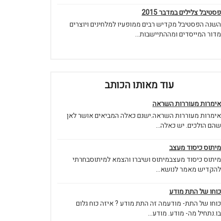
פסטיבל צלילים במדבר 2015
השנה הפסטיבל מקדיש רבים ממופעיו למלחינים ויוצרים
מדור המייסדים ומההתיישבות...
עוד מאותו הכותב
אימרות מעוררות השראה
אימרות מעוררות השראה.ישנם כאלה המביאים אושר לאן
שהם הולכים. יש כאלה...
מיתוס כיסוד מעצב
מיתוס כיסוד מעצבמיתוס ושיברו והצמא למיתוסבחרתי
להקדיש מאמר לנושא...
כוחו של התת מודע
כוחו של התת- מודעמה זה התת מודע ? איזה כוח גלום
בו.נתחיל מה- מודע. מודע...