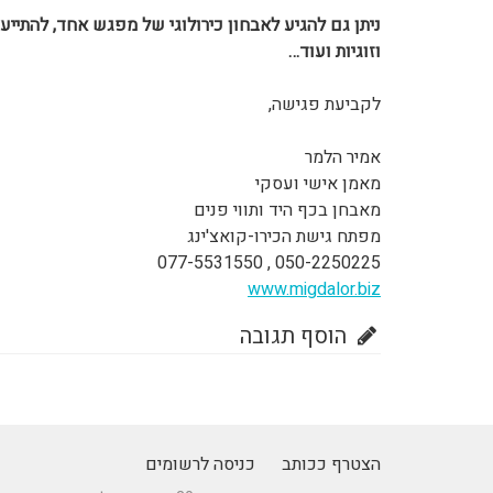
ניתן גם להגיע לאבחון כירולוגי של מפגש אחד, להתייעצ
וזוגיות ועוד…
לקביעת פגישה,
אמיר הלמר
מאמן אישי ועסקי
מאבחן בכף היד ותווי פנים
מפתח גישת הכירו-קואצ'ינג
050-2250225 , 077-5531550
www.migdalor.biz
הוסף תגובה
הצטרף ככותב
כניסה לרשומים