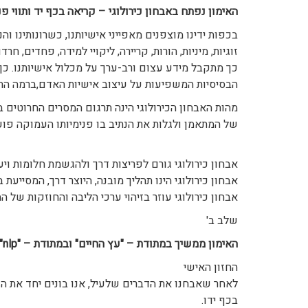
האימון נפתח באבחון כירולוגי – קריאה בכף יד ותווי פנ
בכפות ידינו מוצפנים מאפייני אישיותנו, כשרונותינו והנ
זוגיות, מיניות, הורות, קריירה, ליקויי למידה, פחדים, חרד
כך מתקבל מידע עצום ורב-ערך על מכלול אישיותנו. כך 
הבסיסיות המשפיעות על עיצוב אישיות האדם,ברמה הת
מהות האבחון הכירולוגי הינה תרגום המסרים החרוטים ב
של המתאמן ולגלות את הנתיב בו פנימיותו העמוקה פוע
אבחון כירולוגי גורם לפריצות דרך ולהגשמת חלומות ויע
אבחון כירולוגי הינו תהליך מובנה, היוצר דרך, המסייעת
אבחון כירולוגי עוזר בזיהוי ערכי הליבה והחוזקות של 
שלב ב'
האימון ממשיך במתודת – "עץ החיים" ובמתודת – "nlp":
החזון האישי
לאחר שאבחנו את הדברים שלעיל, אנו בונים יחד את ה
בכף ידו.