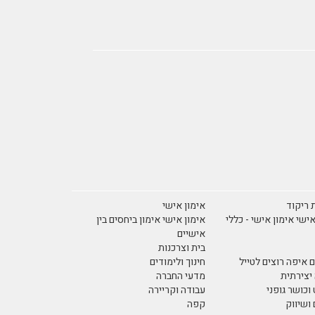
 ריקוד
אימון אישי
אישי אימון אישי - כללי
אימון אישי אימון ביחסים בין
אישיים
בית וצרכנות
 איפה רוצים לטייל
חינוך ולימודים
יצירתית
מדעי החברה
וכושר גופני
עבודה וקריירה
ושיווק
קפה