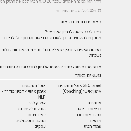
רידר הוא מאגר מאמרים שכבר 20 שנה מביא לכם את התוכן הטוב ביותר בישראל במגוון תחומים.
© 2026 כל הזכויות שמורות
מאמרים חדשים באתר
כיצד לברר זכאות לדרכון אירופאי?
מתקן נינג'ה לחצר: הדרך לשדרוג הבריאות והחוסן של ילדיכם
רעיונות וטיפים ליום כיף זוגי ליום הולדת – מתכננים חוויה בלתי
נשכחת
מדפי מתכת מעוצבים של המותג אלומון לחדרי עבודה ומשרדים
נושאים באתר
SEO Israel אוכל ומתכונים
אוכל ומתכונים
אימון אישי (Coaching)
אימון אישי > דמיון מודרך -
NLP
אינטרנט
איציק להב
בריאות ורפואה
הודעות לעיתונות
חשבונאות ומס
יופי וטיפוח
מדעים
מחשבים וטכנולגיה
עמוד הבית
עסקים