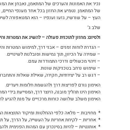
נכיר את האמונות והערכים של המתאמן, נאבחן את המשא
של המתאמן. נטמיע את החזון בכל אחד מענפי החיים, ע"
העץ – על שורשיו, גזעו וענפיו – הוא המטאפורה לשיט
שלב ג'
ולסיום: מחזון לתוכנית פעולה – להשיג את המטרות וה
– הגדרת לוחות זמנים – אבני דרך, למימוש המטרות וה
– שמירה על הכיוון, תוך גמישות וסובלנות לשינויים.
– זיהוי מכשולים ודרכי התמודדות עמם.
– שימוש נרחב בטכניקות שונות.
– דגש רב על יצירתיות, חקירה, שאילת שאלות והתחברו
האימון גורם לפריצות דרך ולהגשמת חלומות ויעדים.
האימון הינו תהליך מובנה, היוצר דרך, המסייעת בידי המ
האימון משלב שלושה כוחות מרכזיים על מנת להגיע לת
* מחויבות – מלאה כלפי ההחלטות ומיקוד התוצאות הרצ
* אחריות – לקיחת אחריות על העשייה, על הדרך, על תהל
* אותנטיות – להיות בסינכרון עם המהות הפנימית ולהבי