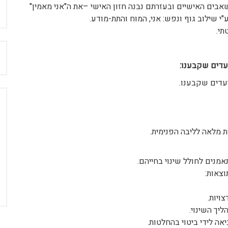
בים האישיים ובעזרתם נבנה חזון האישי –את ה"אני מאמין"
י שילוב גוף ונפש: אני, המוח והתת-מודע.
תי.
ח
יעדים שקבענו:
יעדים שקבענו.
ת מלאה לליבה הפנימית.
תאמנים לחולל שינוי בחייהם.
וצאות:
ויות.
יך השינוי.
אה לידי ביטוי בהחלטות.