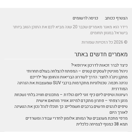
הצטרף ככותב
כניסה לרשומים
רידר הוא מאגר מאמרים שכבר 20 שנה מביא לכם את התוכן הטוב ביותר
בישראל במגוון תחומים.
© 2026 כל הזכויות שמורות
מאמרים חדשים באתר
כיצד לברר זכאות לדרכון אירופאי?
ניהול מוניטין לעסקים קטנים – המפתח להצלחה בעולם תחרותי
מתקן נינג'ה לחצר: הדרך לשדרוג הבריאות והחוסן של ילדיכם
נהיגה חכמה: טכנולוגיות מתקדמות ברכבי SUV שמעצבות את הנהיגה
המודרנית
רעיונות וטיפים ליום כיף זוגי ליום הולדת – מתכננים חוויה בלתי נשכחת
מזגן רצפתי – פתרון מתקדם למיזוג אוויר מותאם אישית
טיפים לנהגים חדשים ברכבים חשמליים: כך תוכלו לנהל נכון את הטעינה
לאורך היום
מדפי מתכת מעוצבים של המותג אלומון לחדרי עבודה ומשרדים
תמא 38 כמנוף לצמיחה כלכלית