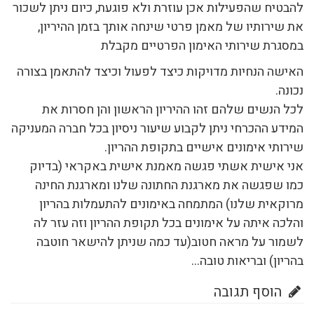
להבטיח שהפעילות אכן עוזרת ולא פוגעת, כיום ניתן לשכור
את שירותיו של מאמן פרטי שינחה אותך בזמן ההיריון,
במסגרת שירותי האימון הפרטיים מקבלת
האישה הנחיות מדויקות כיצד לפעול וכיצד להתאמן בצורה
נכונה.
לכל הנשים שלהם זהו ההיריון הראשון והן חסרות את
המידע ההכרחי ניתן לקבוע שיעור ניסיון בכל חברה המעניקה
שירותי אימונים אישיים בתקופת ההריון.
אני אישית אשתי פגשה מאמנת אישית באקראי (בדיוק
כמו שפגשה את מארגנת החתונה שלנו ומארגנת החינה
מרוקאית שלנו) המתמחה באימונים להתעמלות בהריון
והלכה איתה על אימונים בכל תקופת ההריון וזה עזר לה
לשמור על מראה חטוב(עד כמה שניתן להישאר חוטבה
בהריון) ובריאות טובה…
הוסף תגובה