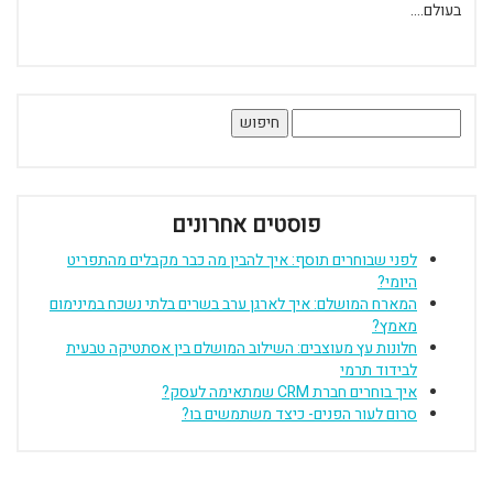
בעולם....
חיפוש:
פוסטים אחרונים
לפני שבוחרים תוסף: איך להבין מה כבר מקבלים מהתפריט
היומי?
המארח המושלם: איך לארגן ערב בשרים בלתי נשכח במינימום
מאמץ?
חלונות עץ מעוצבים: השילוב המושלם בין אסתטיקה טבעית
לבידוד תרמי
איך בוחרים חברת CRM שמתאימה לעסק?
סרום לעור הפנים- כיצד משתמשים בו?