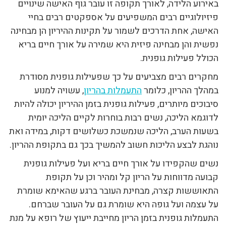
באירוע הלידה, לאורך תקופה זו עובר גוף האישה שינויים
פיזיולוגיים רבים המשפיעים על אספקטים רבים בחיי
האישה, אחת הדרכים לשמור על תקינות ההיריון הן מבחינה
נפשית והן מבחינה פיזית היא שמירה על אורך חיים בריא
הכולל פעילות גופנית.
מחקרים רבים מצביעים על כך שפעילות גופנית מסודרת
במהלך ההריון, כלומר
התעמלות בהריון
, עשויה למנוע
סיבוכים מיותרים, פעילות גופנית בזמן ההיריון יכולה להיות
לדוגמא הליכה, נשים רבות בוחרות לקיים הליכה יומית
בשעות הערב, הליכה שנמשכת כשלושים דקות, במידה ואת
נוהגת לבצע הליכות חשוב להמשיך בכך גם בתקופת ההריון.
נשים שהקפידו על אורך חיים בריא ועל פעילות גופנית
קבועה מדווחות על הריון קל ומהיר וכן על תקופת
התאוששות קצרה, מבחינת העובר ברגע שהאימא שומרת
על עצמה ועל גופה היא שומרת גם על העובר שברחם.
התעמלות גופנית בזמן הריון מחייבת ייעוץ של רופא על מנת