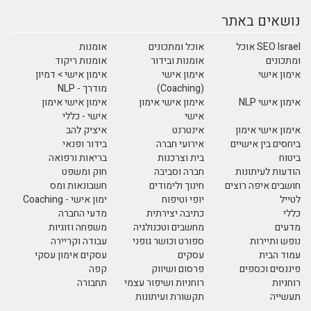
נושאים באתר
SEO Israel אוכל
אוכל ומתכונים
אומנות
ומתכונים
אומנות ובידור
אומנות ריקוד
אימון אישי
אימון אישי
אימון אישי > דמיון
(Coaching)
מודרך - NLP
אימון אישי NLP
אימון אישי אימון
אימון אישי אימון
אישי
אישי - כללי
אימון אישי אימון
אינטרנט
איציק להב
ביחסים בין אישיים
אירועי חברה
בידור ופנאי
ביטוח
בית וצרכנות
בריאות ורפואה
הודעות לעיתונות
חברה וסביבה
חוק ומשפט
חושבים איפה רוצים
חינוך ולימודים
חשבונאות ומס
לטייל
יופי וטיפוח
ימון אישי - Coaching
כללי
כתיבה יצירתית
מדעי החברה
מדעים
מחשבים וטכנולגיה
משפחה וזוגיות
נופש ותיירות
ספורט וכושר גופני
עבודה וקריירה
עמוד הבית
עסקים
עסקים אימון עסקי
פיננסים וכספים
פרסום ושיווק
קפה
רוחניות
רוחניות ושיפור עצמי
תחבורה
תעשייה
תקשורת ועיתונות