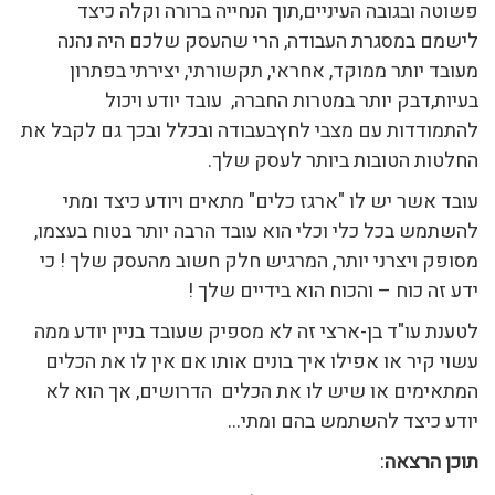
פשוטה ובגובה העיניים,תוך הנחייה ברורה וקלה כיצד
לישמם במסגרת העבודה, הרי שהעסק שלכם היה נהנה
מעובד יותר ממוקד, אחראי, תקשורתי, יצירתי בפתרון
בעיות,דבק יותר במטרות החברה, עובד יודע ויכול
להתמודדות עם מצבי לחץבעבודה ובכלל ובכך גם לקבל את
החלטות הטובות ביותר לעסק שלך.
עובד אשר יש לו "ארגז כלים" מתאים ויודע כיצד ומתי
להשתמש בכל כלי וכלי הוא עובד הרבה יותר בטוח בעצמו,
מסופק ויצרני יותר, המרגיש חלק חשוב מהעסק שלך ! כי
ידע זה כוח – והכוח הוא בידיים שלך !
לטענת עו"ד בן-ארצי זה לא מספיק שעובד בניין יודע ממה
עשוי קיר או אפילו איך בונים אותו אם אין לו את הכלים
המתאימים או שיש לו את הכלים הדרושים, אך הוא לא
יודע כיצד להשתמש בהם ומתי…
תוכן הרצאה
: