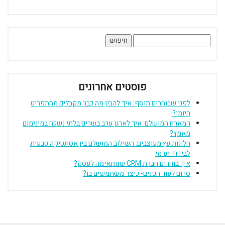
חיפוש:
פוסטים אחרונים
לפני שבוחרים תוסף: איך להבין מה כבר מקבלים מהתפריט
היומי?
המארח המושלם: איך לארגן ערב בשרים בלתי נשכח במינימום
מאמץ?
חלונות עץ מעוצבים: השילוב המושלם בין אסתטיקה טבעית
לבידוד תרמי
איך בוחרים חברת CRM שמתאימה לעסק?
סרום לעור הפנים- כיצד משתמשים בו?