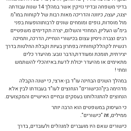
בדיני משפחה ובדיני נזיקין אשר במהלך 14 שנות עבודתה
יצגה, יעצה, כיוונה והדריכה מאות רבות של לקוחות במו"מ
מול מוסדות, גופים ומומחים שונים לרבותוהופעות בפני
בימ"ש העליון, המחוזי והשלום, יצרה תקדימים משפטיים
רבים וצברה ניסיון עצום בכישורי הנחייה, הדרכה, ותמיכה
רגשית לקהללקוחותיה בפתרון בעיות וקבלת החלטות בדרך
יצירתית, תומכת ומעודדת,הדבר נובע: מהיעדר כלים
מתאימים או מהיעדר יכולת לדעת באיזהכלי להשתמש
ומתי !
במהלך השנים הבחינה עו"ד בן-ארצי, כי ישנה הקבלה
מדהימה בין"הכישורים" הנחוצים לעו"ד בעבודתו לבין אלא
הנחוצים להתנהלותנו בעסקים ובחיים האישיים והמקצועים.
כי העיסוק במשפטים הוא הרבה יותר
ממילים,
זה
"כישורים".
כישורים שאם היו מועברים למנהלים ולעובדים, בדרך