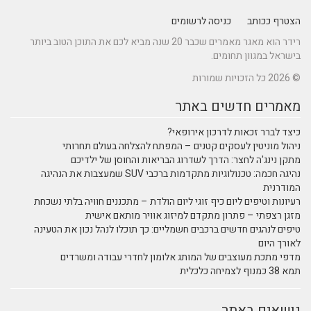
הצטרף ככותב
כניסה לרשומים
רידר הוא מאגר מאמרים שכבר 20 שנה מביא לכם את התוכן הטוב ביותר
בישראל במגוון תחומים.
© 2026 כל הזכויות שמורות
מאמרים חדשים באתר
כיצד לברר זכאות לדרכון אירופאי?
ניהול מוניטין לעסקים קטנים – המפתח להצלחה בעולם תחרותי
מתקן נינג'ה לחצר: הדרך לשדרוג הבריאות והחוסן של ילדיכם
נהיגה חכמה: טכנולוגיות מתקדמות ברכבי SUV שמעצבות את הנהיגה
המודרנית
רעיונות וטיפים ליום כיף זוגי ליום הולדת – מתכננים חוויה בלתי נשכחת
מזגן רצפתי – פתרון מתקדם למיזוג אוויר מותאם אישית
טיפים לנהגים חדשים ברכבים חשמליים: כך תוכלו לנהל נכון את הטעינה
לאורך היום
מדפי מתכת מעוצבים של המותג אלומון לחדרי עבודה ומשרדים
תמא 38 כמנוף לצמיחה כלכלית
נושאים באתר