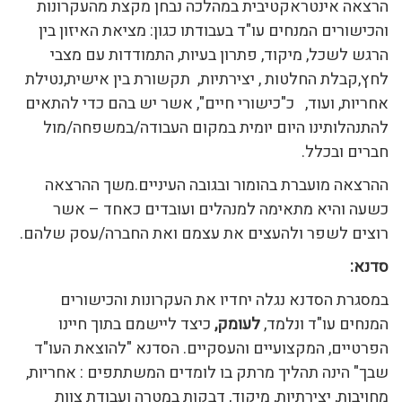
הרצאה אינטראקטיבית במהלכה נבחן מקצת מהעקרונות
והכישורים המנחים עו"ד בעבודתו כגון: מציאת האיזון בין
הרגש לשכל, מיקוד, פתרון בעיות, התמודדות עם מצבי
לחץ,קבלת החלטות , יצירתיות, תקשורת בין אישית,נטילת
אחריות, ועוד, כ"כישורי חיים", אשר יש בהם כדי להתאים
להתנהלותינו היום יומית במקום העבודה/במשפחה/מול
חברים ובכלל.
ההרצאה מועברת בהומור ובגובה העיניים.משך ההרצאה
כשעה והיא מתאימה למנהלים ועובדים כאחד – אשר
רוצים לשפר ולהעצים את עצמם ואת החברה/עסק שלהם.
סדנא:
במסגרת הסדנא נגלה יחדיו את העקרונות והכישורים
המנחים עו"ד ונלמד,
לעומק,
כיצד ליישמם בתוך חיינו
הפרטיים, המקצועיים והעסקיים. הסדנא "להוצאת העו"ד
שבך" הינה תהליך מרתק בו לומדים המשתתפים : אחריות,
מחויבות, יצירתיות, מיקוד, דבקות במטרה ועבודת צוות