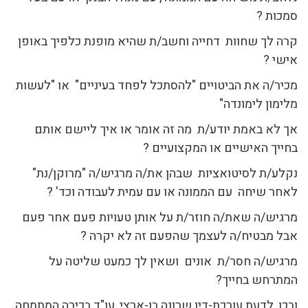
סמכות ?
קרה לך שחוות דחייה וחשב/ת שהיא מופנת כלפיך באופן
אישי ?
מכיר/ה את הביטויים "להסתכל לפחד בעיניים" או "לעשות
מלימון לימונדה"
אך לא באמת יודע/ת מה זה אומר או איך ליישם אותם
בחייך האישיים או המקצועיים ?
נקלע/ת לסיטואציות שבהן את/ה מרגיש/ה "מרוקן/נת"
לאחר שיחה עם הממונה או עם עמית לעבודה וכד' ?
מרגיש/ה שאת/ה חוזר/ת על אותן טעויות פעם אחר פעם
אבל מבטיח/ה לעצמך שהפעם זה לא יקרה ?
מרגיש/ה חסר/ת אונים ושאין לך כמעט שליטה על
המתרחש בחייך?
ובכן, לדעת עורכת-דין שרונה בן-ארצי, עו"ד בכירה המתמחה