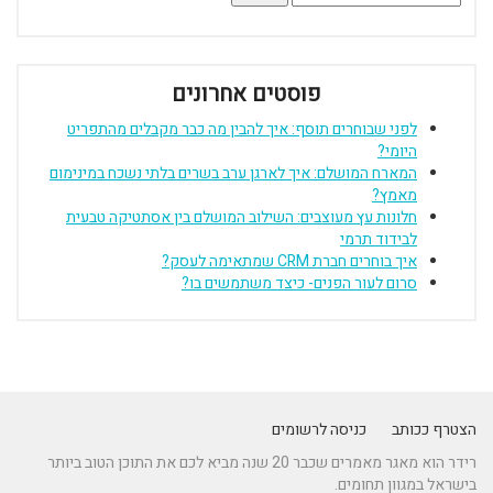
פוסטים אחרונים
לפני שבוחרים תוסף: איך להבין מה כבר מקבלים מהתפריט
היומי?
המארח המושלם: איך לארגן ערב בשרים בלתי נשכח במינימום
מאמץ?
חלונות עץ מעוצבים: השילוב המושלם בין אסתטיקה טבעית
לבידוד תרמי
איך בוחרים חברת CRM שמתאימה לעסק?
סרום לעור הפנים- כיצד משתמשים בו?
הצטרף ככותב
כניסה לרשומים
רידר הוא מאגר מאמרים שכבר 20 שנה מביא לכם את התוכן הטוב ביותר
בישראל במגוון תחומים.