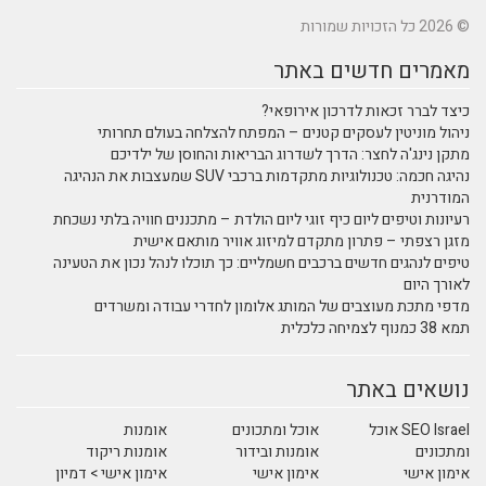
© 2026 כל הזכויות שמורות
מאמרים חדשים באתר
כיצד לברר זכאות לדרכון אירופאי?
ניהול מוניטין לעסקים קטנים – המפתח להצלחה בעולם תחרותי
מתקן נינג'ה לחצר: הדרך לשדרוג הבריאות והחוסן של ילדיכם
נהיגה חכמה: טכנולוגיות מתקדמות ברכבי SUV שמעצבות את הנהיגה
המודרנית
רעיונות וטיפים ליום כיף זוגי ליום הולדת – מתכננים חוויה בלתי נשכחת
מזגן רצפתי – פתרון מתקדם למיזוג אוויר מותאם אישית
טיפים לנהגים חדשים ברכבים חשמליים: כך תוכלו לנהל נכון את הטעינה
לאורך היום
מדפי מתכת מעוצבים של המותג אלומון לחדרי עבודה ומשרדים
תמא 38 כמנוף לצמיחה כלכלית
נושאים באתר
SEO Israel אוכל
אוכל ומתכונים
אומנות
ומתכונים
אומנות ובידור
אומנות ריקוד
אימון אישי
אימון אישי
אימון אישי > דמיון