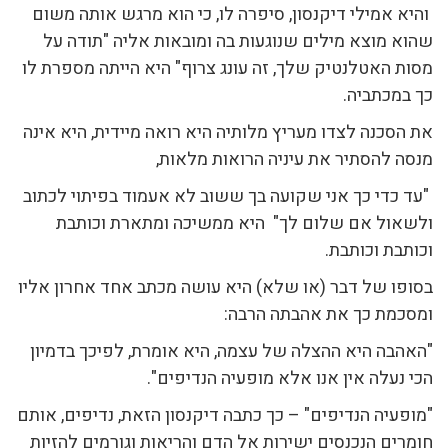
והיא אמילי דיקנסון, סיפרה לו, כי הוא מרגש אותה משום
שהוא מוצא מילים שנוגעות בה ומובאות אליה "תודה על
מסות האטלנטיק שלך, זה עונג צרוף" היא הייתה מספרת לו
כך במכתביה.
את הסכנה לצדו מעריץ מלותיה היא רואה מיידית, היא אינה
מנסה להסתיר את עיניה הרואות מלאות,
"עד כדי כך אני שקועה בך ששוב לא אעמוד בפיתוי לכתוב
ולשאול אם שלום לך" היא ממשיכה ומתארת וכותבת
וכותבת וכותבת.
בסופו של דבר (או שלא) היא עושה מכתב אחד אחרון אליו
ומסכמת כך את אהבתה הרבה:
"האהבה היא ההצלה של עצמה, היא אומרת, לפיכך בדמיון
הכי נעלה אין אנו אלא מופעיה הנדיפים".
"מופעיה הנדיפים" – כך כתבה דיקנסון הזאת, נדיפים, אותם
חומרים הנכנסים ישירות אל הדם והריאות וגורמים להזיות