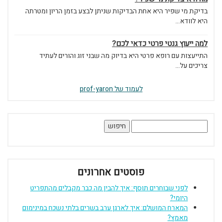
בדיקת מי שפיר היא אחת הבדיקות שניתן לבצע בזמן הריון ומטרתה
היא לוודא...
למה ייעוץ גנטי פרטי כדאי לכם?
התייעצות עם רופא פרטי היא בדיוק מה שבני זוג והורים לעתיד
צריכים על...
לעמוד של prof-yaron
חיפוש:
פוסטים אחרונים
לפני שבוחרים תוסף: איך להבין מה כבר מקבלים מהתפריט
היומי?
המארח המושלם: איך לארגן ערב בשרים בלתי נשכח במינימום
מאמץ?