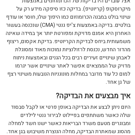
אצל עוברים היו בדיקות של הכרומוזומים באמצעות
מיקרוסקופ (קריוטיפ). בדיקה כזו סיפקה מידע רק על
שינוי בולט במבנה הכרומוזום כמו היפוך שלו, חוסר או עודף
בולטים. בדיקה באמצעות צ'יפ גנטי (CMA) שנכנסה בעשור
האחרון היא אמנם מדויקת ומפורטת יותר אך במידה שאינה
משמעותית ביחס לבדיקת הקריוטיפ. בדיקת אקסום, ריצוף
מהדור החדש, נכנסת לרזולוציות נמוכות מאוד ומסוגלת
לאבחן שינויים זעירים רבים בכל הגנים ובאמצעות ניתוח
מדויק של הממצאים אפשר לאתר שינויים אשר יגרמו
למום כל עוד מדובר במחלות מונוגניות הנובעות משינוי רצף
של גן אחד.
איך מבצעים את הבדיקה?
היום ניתן לבצע את הבדיקה באופן פרטי או לקבל סבסוד
שלה כאשר משתתפים בפיילוט לבירור גנטי לילדים
ומבוגרים מטעם משרד הבריאות כאשר ישנו חשד למחלה
מהסוג שמאתרת הבדיקה, מחלה הנוצרת משיבוש בגן אחד.