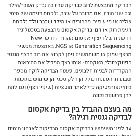
הבדיקה מתבצעת לרוב כבדיקת טריו בה נבדק העובר/הילד
וגם שני הוריו. אם מדובר על עובר, נלקחת דגימה של סיסי
שליה או מי שפיר. מההורים או מילד שכבר נולד נלקחת
דגימת רוק או דם. בדיקת אקסום מתבצעת בטכנולוגיה
חדשנית של ריצוף אקסום מהדור החדש: New
Generation Sequencing או NGS. באמצעות מכשיר
מרצף עמוק בו משתמשים ניתן לקרוא את רוב הרצף הגנטי
הפונקציונלי, האקסום- אותו רצף המכיל את ההוראות
המקודדות לבניית חלבונים. פענוח הבדיקה לוקח מספר
שבועות. הפענוח כולל הן חלק טכני והן שימוש בתוכנות
ביואינפורמטיקה כדי לאתר מוטציות (שינויי רצף) וגם לתת
להן פרשנות נכונה.
מה בעצם ההבדל בין בדיקת אקסום
לבדיקה גנטית רגילה?
עד לפני השימוש בבדיקת אקסום הבדיקות לאבחון מומים