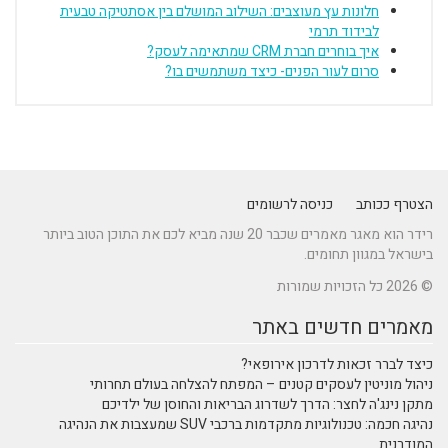
חלונות עץ מעוצבים: השילוב המושלם בין אסתטיקה טבעית
לבידוד תרמי
איך בוחרים חברת CRM שמתאימה לעסק?
סרום לעור הפנים- כיצד משתמשים בו?
הצטרף ככותב
כניסה לרשומים
רידר הוא מאגר מאמרים שכבר 20 שנה מביא לכם את התוכן הטוב ביותר
בישראל במגוון תחומים.
© 2026 כל הזכויות שמורות
מאמרים חדשים באתר
כיצד לברר זכאות לדרכון אירופאי?
ניהול מוניטין לעסקים קטנים – המפתח להצלחה בעולם תחרותי
מתקן נינג'ה לחצר: הדרך לשדרוג הבריאות והחוסן של ילדיכם
נהיגה חכמה: טכנולוגיות מתקדמות ברכבי SUV שמעצבות את הנהיגה
המודרנית