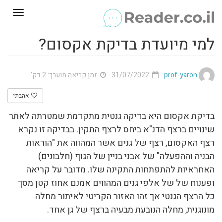
Toggle
gation
למי מיועדת בדיקת אקסום?
prof-yaron
31/07/2022
זמן קריאה מוערך: 2 דק'
אהבתי
בדיקת אקסום היא בדיקה גנטית מתקדמת שמטרתה לאתר
שינויים ברצף הדנ"א ביחס לרצף התקין. בבדיקה זו נקרא
רצף האקסום, רצף של גנים אשר המהווה את "הוראות
הבניה וההפעלה" של אבני בניין של הגוף (חלבונים)
האחראיות להתפתחות התקינה שלו. מדובר על קריאה
ופענוח של של אלפי גנים המהווים אמנם אחוז קטן מסך
כל הרצף הגנטי אך זהו האזור הקריטי לאיתור מחלה
מונוגנית, מחלה הנובעת מבעיה ברצף של גן אחד.