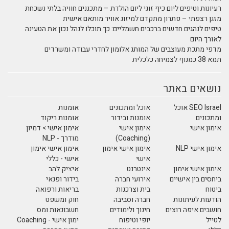
רעיונות וטיפים ליום כיף זוגי ליום הולדת – מתכננים חוויה בלתי נשכחת
מזגן רצפתי – פתרון מתקדם למיזוג אוויר מותאם אישית
טיפים לנהגים חדשים ברכבים חשמליים: כך תוכלו לנהל נכון את הטעינה
לאורך היום
מדפי מתכת מעוצבים של המותג אלומון לחדרי עבודה ומשרדים
תמא 38 כמנוף לצמיחה כלכלית
נושאים באתר
SEO Israel אוכל
אוכל ומתכונים
אומנות
ומתכונים
אומנות ובידור
אומנות ריקוד
אימון אישי
אימון אישי
אימון אישי > דמיון
(Coaching)
מודרך - NLP
אימון אישי NLP
אימון אישי אימון
אימון אישי אימון
אישי
אישי - כללי
אימון אישי אימון
אינטרנט
איציק להב
ביחסים בין אישיים
אירועי חברה
בידור ופנאי
ביטוח
בית וצרכנות
בריאות ורפואה
הודעות לעיתונות
חברה וסביבה
חוק ומשפט
חושבים איפה רוצים
חינוך ולימודים
חשבונאות ומס
לטייל
יופי וטיפוח
ימון אישי - Coaching