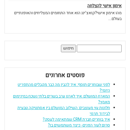
אימון אישי להצלחה
מהו אימון אישי?קואצ'ינג הוא אחד התחומים המצליחים והאופנתיים
בעולם....
חיפוש:
פוסטים אחרונים
לפני שבוחרים תוסף: איך להבין מה כבר מקבלים מהתפריט
היומי?
המארח המושלם: איך לארגן ערב בשרים בלתי נשכח במינימום
מאמץ?
חלונות עץ מעוצבים: השילוב המושלם בין אסתטיקה טבעית
לבידוד תרמי
איך בוחרים חברת CRM שמתאימה לעסק?
סרום לעור הפנים- כיצד משתמשים בו?