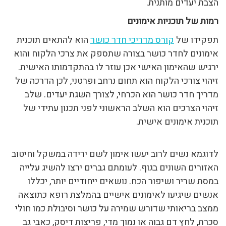
הצבת יעדים מותנית.
רמות של תוכניות אימונים
תפקידו של
קורס מדריכי חדר כושר
הוא להתאים תוכנית
אימונים לחדר כושר בצורה שתספק את צרכי הלקוח והוא
ירגיש שהאימון האישי אכן עוזר לו בהתקדמותו האישית.
זיהוי צורכי הלקוח הוא תחום נרחב ופרטני, לכן הדרכה של
מדריך חדר כושר הוא הכרחי, לצורך השגת יעדים. שלב
זיהוי הצרכים הוא השלב הראשוני לפני תכנון עתידי של
תוכנית אימונים אישית.
לדוגמא נשים לרוב יעשו אימון לשם ירידה במשקל וחיטוב
האזורים השונים בגוף. לעומתם גברים ירצו להשיג עלייה
במסת שריר ושיפור הכח. נושאים ייחודיים יותר, יכללו
אנשים שיגיעו לאימונים אישיים בהמלצת רופא כתוצאה
ממצב בריאותי שדורש שמירה על כושר וסיבולת כמו חולי
סכרת, לחץ דם גבוה או נמוך מדי, פריצות דיסק, כאבי גב