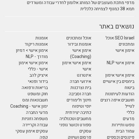
מדפי מתכת מעוצבים של המותג אלומון לחדרי עבודה ומשרדים
תמא 38 כמנוף לצמיחה כלכלית
נושאים באתר
SEO Israel אוכל
אוכל ומתכונים
אומנות
ומתכונים
אומנות ובידור
אומנות ריקוד
אימון אישי
אימון אישי
אימון אישי > דמיון
(Coaching)
מודרך - NLP
אימון אישי NLP
אימון אישי אימון
אימון אישי אימון
אישי
אישי - כללי
אימון אישי אימון
אינטרנט
איציק להב
ביחסים בין אישיים
אירועי חברה
בידור ופנאי
ביטוח
בית וצרכנות
בריאות ורפואה
הודעות לעיתונות
חברה וסביבה
חוק ומשפט
חושבים איפה רוצים
חינוך ולימודים
חשבונאות ומס
לטייל
יופי וטיפוח
ימון אישי - Coaching
כללי
כתיבה יצירתית
מדעי החברה
מדעים
מחשבים וטכנולגיה
משפחה וזוגיות
נופש ותיירות
ספורט וכושר גופני
עבודה וקריירה
עמוד הבית
עסקים
עסקים אימון עסקי
פיננסים וכספים
פרסום ושיווק
קפה