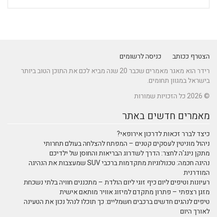
הצטרף ככותב
כניסה לרשומים
רידר הוא מאגר מאמרים שכבר 20 שנה מביא לכם את התוכן הטוב ביותר
בישראל במגוון תחומים.
© 2026 כל הזכויות שמורות
מאמרים חדשים באתר
כיצד לברר זכאות לדרכון אירופאי?
ניהול מוניטין לעסקים קטנים – המפתח להצלחה בעולם תחרותי
מתקן נינג'ה לחצר: הדרך לשדרוג הבריאות והחוסן של ילדיכם
נהיגה חכמה: טכנולוגיות מתקדמות ברכבי SUV שמעצבות את הנהיגה
המודרנית
רעיונות וטיפים ליום כיף זוגי ליום הולדת – מתכננים חוויה בלתי נשכחת
מזגן רצפתי – פתרון מתקדם למיזוג אוויר מותאם אישית
טיפים לנהגים חדשים ברכבים חשמליים: כך תוכלו לנהל נכון את הטעינה
לאורך היום