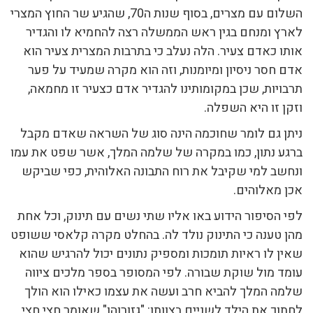
השלום עם מצרים, בסוף שנות ה70, שהגיע שר החוץ המצרי
לארץ ומנחם בגין ראש הממשלה רצה להחמיא לו והגדיר
אותו כאדם צעיר. הלה נעלב כי בתרבות המצרית צעיר הוא
אדם חסר ניסיון ומיומנות, וזה הוא מקרה שמעיד על פער
תרבויות, שכן במקומותינו להגדיר אדם כצעיר זו מחמאה,
וזקן זו היא השפלה.
ניתן גם לומר שחוכמה הינה סוג של השראה שאדם מקבל
ברגע נתון, כמו במקרה של שלמה המלך, אשר שפט את עמו
ונחשב למי שקיבל את רוח התבונה האלוהית, כפי שביקש
אכן מאלוהים.
לפי הסיפור הידוע באו אליו שתי נשים עם תינוק, וכל אחת
מהן טענה כי התינוק נולד לה. בהחלט מקרה קלאסי ששופט
שאין לו ראיות תומכות ומספיק נתונים יכול להרגיש שהוא
עומד מול שוקת שבורה. לפי המסופר בספר מלכים ציווה
שלמה המלך להביא חרב ועשה את עצמו כאילו הוא הולך
לחתוך את הילד לשניים בצוותו: "גזורוהו" שאומר חצי חצי