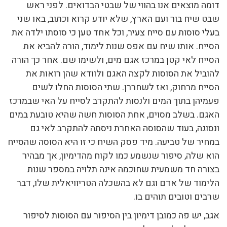
דומה מוצאים אנו בהווי של שבטי הבדואים. לפני ראש
שבט שיח בור ועם הארץ, שלא יודע קרוא וכתוב, באו שני
בעלי סוסות עם סייח צעיר, וכל אחד טען כי סוסתו ילדה את
הסייח. אותו שיח עם אפס שנות לימוד, הורה להביא את
הסייח לאי קטן במרכז אגם מים, ולשימו שם. אחר כך הורה
להוביל את הסוסות לקצה האגם ולוודא שהן רואות את
הסייח מרחוק, ואז לשחררן. שתי הסוסות החלו לשים
פעמיהן בתוך המים ולנסות להתקרב לסייח על האי שבמרכז
האגם. בשלב מסוים, אחת הסוסות חשה שהיא טובעת במים
ונסוגה, בעוד שהסוסה האחרת ניסתה להתקרב לאי גם
במחיר של טביעה. מיד פסק השיח כי זו היא הסוסה שהסייח
הוא שלה, סיפור שנשמע כמו לקוח מהדימיון, אך מבהיר
בצורה חד משמעית שחוכמה אינה תלויה במספר שנות
הלימוד של אדם וגם לא בהשכלה הטריוויאלית שלו, דבר
שרבים וטובים תוהים בו.
אגב, יש פה כמובן דימיון בין הסיפור עם הסוסות לסיפור