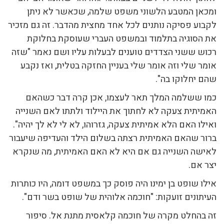
ומכאן המטבע הלשוני משפט שלמה, שכאשר לא ניתן
לקבוע פסיקה נותנים לכל אחד מחצית מהדבר. זה גם מזכיר
את הסוגיה בתלמוד ובמשפט העברי שעוסקת בחלוקת
רכוש ששני הצדדים טוענים לבעלות עליו ושם נאמר "שזה
אומר שלי וזה אומר שלי בעניין החזקה בטלית, ואז נקבע
שהם יחלוקו בה".
כמו ששלמה המלך תאר לעצמו, אכן קרה דבר כשהאם
האמיתית צעקה לא לחתוך את היילוד ולתתו לאם השנייה
ואילו האם הלא אמיתית צעקה, גזרוהו, לא לי לא לך יהיה".
ברור שהאם האמיתית רצתה בשלום הילד והעדיפה שיעבור
לאישה השנייה גם אם היא לא האם האמיתית, מה שנקרא
יצר אם.
אילו שופט בן ימינו היה פוסק כך במשפט דומה, היו כותרות
העיתונים זועקות: "חוכמה אלוהית של שופט בשר ודם".
זה בהחלט מקרה של חוכמה קלאסית מתנת אל. סיפור