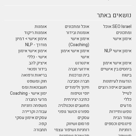
נושאים באתר
SEO Israel אוכל
אוכל ומתכונים
אומנות
ומתכונים
אומנות ובידור
אומנות ריקוד
אימון אישי
אימון אישי
אימון אישי > דמיון
(Coaching)
מודרך - NLP
אימון אישי NLP
אימון אישי אימון
אימון אישי אימון
אישי
אישי - כללי
אימון אישי אימון
אינטרנט
איציק להב
ביחסים בין אישיים
אירועי חברה
בידור ופנאי
ביטוח
בית וצרכנות
בריאות ורפואה
הודעות לעיתונות
חברה וסביבה
חוק ומשפט
חושבים איפה רוצים
חינוך ולימודים
חשבונאות ומס
לטייל
יופי וטיפוח
ימון אישי - Coaching
כללי
כתיבה יצירתית
מדעי החברה
מדעים
מחשבים וטכנולגיה
משפחה וזוגיות
נופש ותיירות
ספורט וכושר גופני
עבודה וקריירה
עמוד הבית
עסקים
עסקים אימון עסקי
פיננסים וכספים
פרסום ושיווק
קפה
רוחניות
רוחניות ושיפור עצמי
תחבורה
תעשייה
תקשורת ועיתונות