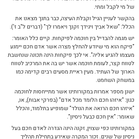
של מי לקבל ומתי.
בהקשר לעניין הגיל וקבלת העיצה, כבר בתנך מצאנו את
הכלל: "שאל אביך ויגידך זקנך ויאמרו לך" (דברים ל"ב ז').
יש מגמה להבדיל בין חוכמה לפיקחות. קיים כלל האומר:
"פיקח הוא מי שיודע להחלץ מצרה אשר אדם חכם יימנע
מעצמו להגיע אליה". אי לכך פיקחות הינה תכונה שנחשבת
לטווח קצר, לעומת חוכמה אשר יש בה את המרכיב לטווח
הארוך של העתיד. מעין ראיית מסעים רבים קדימה כמו
במשחק השחמט.
ישנן מספר אמרות במקורותינו אשר מתייחסות לחוכמה
כגון: "איזהו חכם הלומד מכל אדם" (בפרקי אבות), או,
"איזהו חכם הרואה את הנולד" שמופיע בתלמוד, והכלל
שאומר: "אין חכם כבעל ניסיון".
במקורותינו כפי שצוין, זקנה הינה הגדרה לאדם חכם בעל
ניסיון של שנים. זכור המקרה שאירע בתחילת תהליך