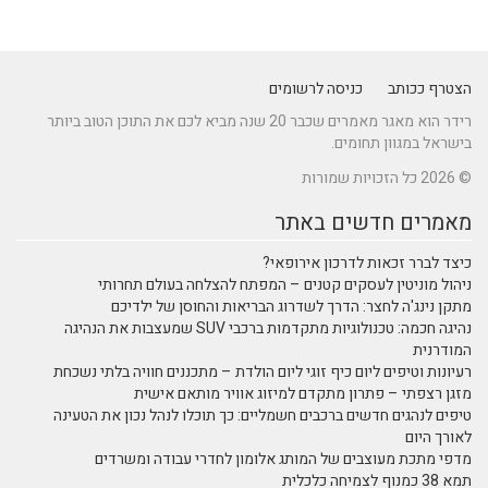
הצטרף ככותב
כניסה לרשומים
רידר הוא מאגר מאמרים שכבר 20 שנה מביא לכם את התוכן הטוב ביותר
בישראל במגוון תחומים.
© 2026 כל הזכויות שמורות
מאמרים חדשים באתר
כיצד לברר זכאות לדרכון אירופאי?
ניהול מוניטין לעסקים קטנים – המפתח להצלחה בעולם תחרותי
מתקן נינג'ה לחצר: הדרך לשדרוג הבריאות והחוסן של ילדיכם
נהיגה חכמה: טכנולוגיות מתקדמות ברכבי SUV שמעצבות את הנהיגה
המודרנית
רעיונות וטיפים ליום כיף זוגי ליום הולדת – מתכננים חוויה בלתי נשכחת
מזגן רצפתי – פתרון מתקדם למיזוג אוויר מותאם אישית
טיפים לנהגים חדשים ברכבים חשמליים: כך תוכלו לנהל נכון את הטעינה
לאורך היום
מדפי מתכת מעוצבים של המותג אלומון לחדרי עבודה ומשרדים
תמא 38 כמנוף לצמיחה כלכלית