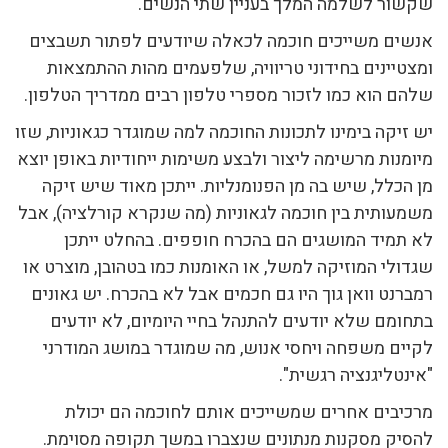
שקשור לשלמה המלך בעניין שתי הנשים.
אנשים משייכים חוכמה לכאלה שיודעים לפתור תשבצים
ומצטיינים בחידוני טריוויה, שלפעמים מהות ההתמצאות
שלהם הוא כמו לזכור מספרי טלפון רבים ממדריך הטלפון.
יש זיקה בימינו לתכונות החוכמה למה שמוגדר כגאוניות, שזו
מיומנות מרשימה ליצור ולבצע משימות ייחודיות באופן יוצא
מן הכלל, שיש בה מן הפנומנליות. ייתכן מאוד שיש זיקה
משמעותית בין חוכמה לגאוניות (מה שנקרא קורלציה), אבל
לא תמיד המושגים הם בהכרח חופפים. בהחלט ייתכן
שגדולי המוזיקה למשל, או האומנות כמו בטהובן, מוצרט או
רמברנט וואן גוך היו גם חכמים אבל לא בהכרח. יש גאונים
בתחומם שלא יודעים להתנהל בחיי היומיום, לא יודעים
לקיים משפחה ויחסי אנוש, מה שמוגדר במושג המודרני
"אינטליגנציה רגשית".
מרכיבים אחרים שמשייכים אותם לחוכמה הם יכולת
להסיק מסקנות מנתונים שנצברו במשך תקופה מסוימת.