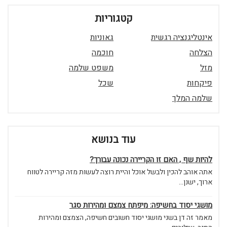
קטגוריות
אינטליגנציה רגשית
גאוניות
הצלחה
חוכמה
מזל
משפט שלמה
פיקחות
שכל
שלמה המלך
עוד בנושא
להיות שף , האם זו הקריירה נכונה עבורך?
אתה אוהב להכין ולבשל אוכל והיית רוצה לעשות מזה קריירה לטווח
ארוך, ישנן...
מושגי יסוד בחשיפה: מיפתח צמצם ומהירות סגר
מאמר זה דן בשני מושגי יסוד חשובים חשיפה, הצמצם ומהירות