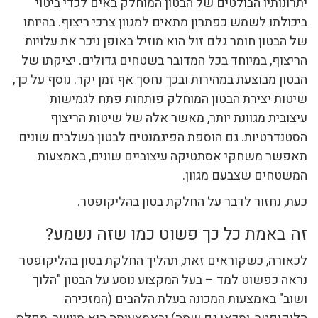
יתרונותיו הבולטים של הבטון המוחלק באים לכדי ביטוי
ביכולתו לשמש כפתרון מתאים למגוון צרכי ריצוף. בהיותו
של הבטון חומר גלם זול הוא מוזיל באופן ניכר את עלויות
הריצוף, במיוחד בכל המדובר בשטחים גדולים. יציקתו של
הבטון מבוצעת במהירות ובכך נחסך אף זמן יקר. נוסף על כך,
שיטות יצירת הבטון המוחלק פותחות פתח לגמישות
עיצובית מגוונת יותר, מאשר אלה של שיטות הריצוף
הסטנדרטיות. גם הוספת הפיגמנטים לבטון בשלבים שונים
תאפשר משחקי אסתטיקה עיצוביים שונים, באמצעות
המשטחים שצבעם מגוון.
כעת, נחזור לדבר על החלקת בטון בהליקופטר.
זה באמת כל כך פשוט כמו שזה נשמע?
לכאורה, כשקוראים זאת, תהליך החלקת בטון בהליקופטר
נראה כפשוט למד – בעל המקצוע נוסע על הבטון "הלוך
ושוב" באמצעות המכונה בעלת הלהבים (המזכירה