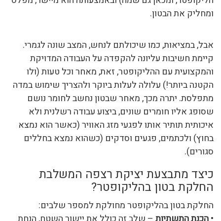
הליקופטר, ומכאן גם שמה) ובאמצעותה הוא מיישר, מפלס
ומחליק את הבטון.
אבל, במציאות, כמו שיכולתם לנחש, המצב שונה לגמרי.
קיימת חשיבות עליונה להקפדה על העבודה המדויקת
והמקצועית עם ההליקופטר, זאת, מאחר וכל טעות (ולו
הקטנה ביותר!) עלולה לעלות ביוקר ולהצריך שימוש במדה
מתפלסת. יתרה מכך, מאחר שבטון נחשב לחומר נושם
שסופג אליו חומרים שונים, ביצוע עבודה רשלנית ולא
איכותית תותיר אותו לפגעי מזג האוויר (כאשר הוא נמצא
בחוץ) ולכתמים, פגעים וסדקים (כשהוא נמצא בחללים
סגורים).
כיצד מתבצעת יציקת רצפה המשלבת
החלקת בטון בהליקופטר?
החלקת בטון בהליקופטר מחולקת למספר שלבים:
•
הכנת התשתיות
– שלב זה כולל את יישור השטח, הנחת