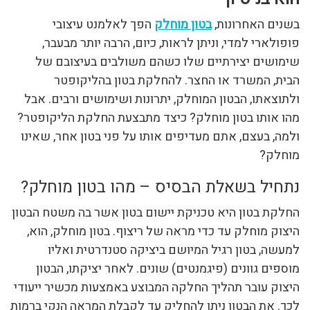
בשנים האחרונות,
בטון מוחלק
הפך לאלמנט עיצובי
פופולארי למדי, וניתן לראות, כיום, הרבה יותר מבעבר,
שימושים יצירתיים שלו כשהם משולבים בעיצובם של
הבית, המשרד או החצר. להחלקת בטון בהליקופטר
ולתוצאתו, הבטון המוחלק, יתרונות ושימושים ורבים. אבל
מהו אותו בטון מוחלק? כיצד מתבצעת החלקת הליקופטר?
ולמה, בעצם, אתם מעדיפים אותו על פני בטון אחר, שאינו
מוחלק?
נתחיל בשאלת הבסיס – מהו בטון מוחלק?
החלקת בטון היא טכניקת יישום בטון אשר בה משטח הבטון
היצוק מוחלק עד כדי מראה של ריצוף. בטון מוחלק, הוא,
למעשה, בטון רגיל המיושם ביציקה סטנדרטית ואליו
מוספים גוונים (פיגמנטים) שונים. לאחר יציקתו, הבטון
היצוק עובר תהליך החלקה המבוצע באמצעות מכשיר ייעודי
לכך. את הבטון ניתן להחליק עד לקבלת המראה הנקי ברמות