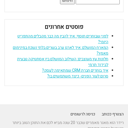
פוסטים אחרונים
לפני שבוחרים תוסף: איך להבין מה כבר מקבלים מהתפריט
היומי?
המארח המושלם: איך לארגן ערב בשרים בלתי נשכח במינימום
מאמץ?
חלונות עץ מעוצבים: השילוב המושלם בין אסתטיקה טבעית
לבידוד תרמי
איך בוחרים חברת CRM שמתאימה לעסק?
סרום לעור הפנים- כיצד משתמשים בו?
הצטרף ככותב
כניסה לרשומים
רידר הוא מאגר מאמרים שכבר 20 שנה מביא לכם את התוכן הטוב ביותר