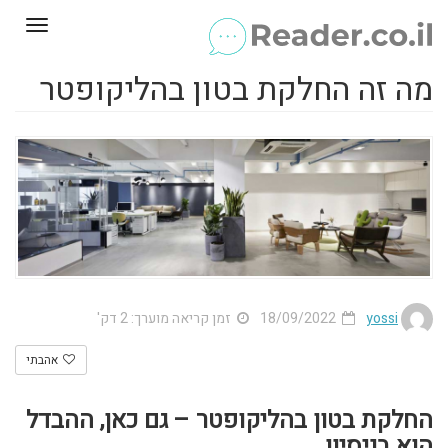
Toggle
gation
מה זה החלקת בטון בהליקופטר
yossi
18/09/2022
זמן קריאה מוערך: 2 דק'
אהבתי
החלקת בטון בהליקופטר – גם כאן, ההבדל
הוא בניסיון