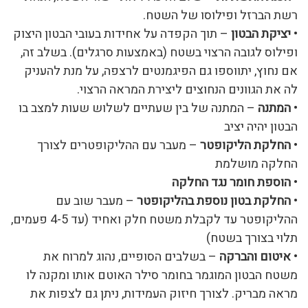
רשת הברזל ופילוסו של השטח.
•
יציקת הבטון
– תוך הקפדה על אחידות בעובי הבטון היצוק
ופילוס לגובה הרצוי בשטח (באמצעות סרגלים). בשלב זה,
אם נחוץ, יתווספו גם הפיגמנטים לרצפה, על מנת להעניק
לה את הגוונים הנחוצים ליצירת המראה הרצוי.
•
המתנה
– המתנה של בין שעתיים לשלוש שעות למצב בו
הבטון יהיה יציב
•
החלקת הליקופטר
– מעבר עם ההליקופטרים לצורך
החלקה מושלמת
•
הוספת חומר נגד החלקה
•
החלקת בטון נוספת בהליקופטר
– מעבר שוב עם
ההליקופטר עד לקבלת משטח חלק ואחיד (עד 4-5 פעמים,
תלוי בצורך בשטח)
•
איטום והברקה
– בשלבים הסופיים, נהוג למרוח את
משטח הבטון המוגמר בחומר סילר האוטם אותו ומקנה לו
מראה מבריק. לצורך חיזוק העמידות, ניתן גם לצפות את