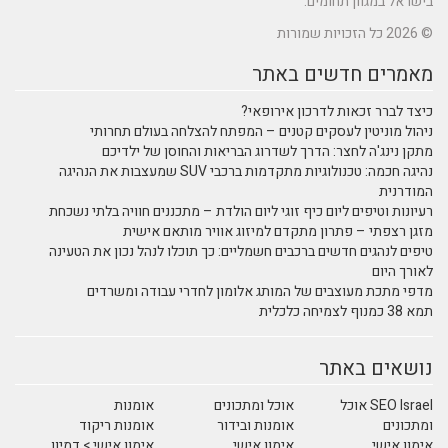
בישראל במגוון תחומים.
© 2026 כל הזכויות שמורות
מאמרים חדשים באתר
כיצד לברר זכאות לדרכון אירופאי?
ניהול מוניטין לעסקים קטנים – המפתח להצלחה בעולם תחרותי
מתקן נינג'ה לחצר: הדרך לשדרוג הבריאות והחוסן של ילדיכם
נהיגה חכמה: טכנולוגיות מתקדמות ברכבי SUV שמעצבות את הנהיגה
המודרנית
רעיונות וטיפים ליום כיף זוגי ליום הולדת – מתכננים חוויה בלתי נשכחת
מזגן רצפתי – פתרון מתקדם למיזוג אוויר מותאם אישית
טיפים לנהגים חדשים ברכבים חשמליים: כך תוכלו לנהל נכון את הטעינה
לאורך היום
מדפי מתכת מעוצבים של המותג אלומון לחדרי עבודה ומשרדים
תמא 38 כמנוף לצמיחה כלכלית
נושאים באתר
SEO Israel אוכל
אוכל ומתכונים
אומנות
ומתכונים
אומנות ובידור
אומנות ריקוד
אימון אישי
אימון אישי
אימון אישי > דמיון