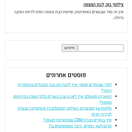
צילומי בוק לבת המצווה
אין זה סוד שבשנים האחרונות, חגיגות הבת מצווה הפכו להיות הפקה
גדולה...
חיפוש:
פוסטים אחרונים
לפני שבוחרים תוסף: איך להבין מה כבר מקבלים מהתפריט
היומי?
המארח המושלם: איך לארגן ערב בשרים בלתי נשכח במינימום
מאמץ?
חלונות עץ מעוצבים: השילוב המושלם בין אסתטיקה טבעית
לבידוד תרמי
איך בוחרים חברת CRM שמתאימה לעסק?
סרום לעור הפנים- כיצד משתמשים בו?