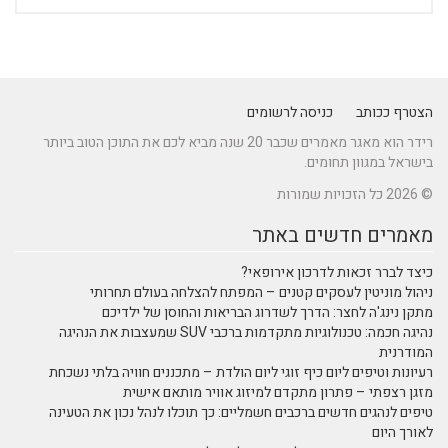
הצטרף ככותב
כניסה לרשומים
רידר הוא מאגר מאמרים שכבר 20 שנה מביא לכם את התוכן הטוב ביותר
בישראל במגוון תחומים.
© 2026 כל הזכויות שמורות
מאמרים חדשים באתר
כיצד לברר זכאות לדרכון אירופאי?
ניהול מוניטין לעסקים קטנים – המפתח להצלחה בעולם תחרותי
מתקן נינג'ה לחצר: הדרך לשדרוג הבריאות והחוסן של ילדיכם
נהיגה חכמה: טכנולוגיות מתקדמות ברכבי SUV שמעצבות את הנהיגה
המודרנית
רעיונות וטיפים ליום כיף זוגי ליום הולדת – מתכננים חוויה בלתי נשכחת
מזגן רצפתי – פתרון מתקדם למיזוג אוויר מותאם אישית
טיפים לנהגים חדשים ברכבים חשמליים: כך תוכלו לנהל נכון את הטעינה
לאורך היום