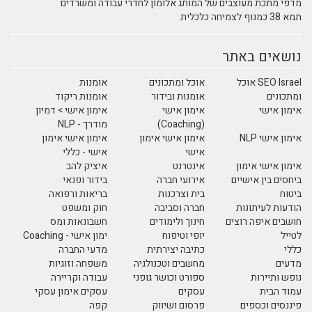
מדפי מתכת מעוצבים של המותג אלומון לחדרי עבודה ומשרדים
תמא 38 כמנוף לצמיחה כלכלית
נושאים באתר
SEO Israel אוכל
אוכל ומתכונים
אומנות
ומתכונים
אומנות ובידור
אומנות ריקוד
אימון אישי
אימון אישי
אימון אישי > דמיון
(Coaching)
מודרך - NLP
אימון אישי NLP
אימון אישי אימון
אימון אישי אימון
אישי
אישי - כללי
אימון אישי אימון
אינטרנט
איציק להב
ביחסים בין אישיים
אירועי חברה
בידור ופנאי
ביטוח
בית וצרכנות
בריאות ורפואה
הודעות לעיתונות
חברה וסביבה
חוק ומשפט
חושבים איפה רוצים
חינוך ולימודים
חשבונאות ומס
לטייל
יופי וטיפוח
ימון אישי - Coaching
כללי
כתיבה יצירתית
מדעי החברה
מדעים
מחשבים וטכנולגיה
משפחה וזוגיות
נופש ותיירות
ספורט וכושר גופני
עבודה וקריירה
עמוד הבית
עסקים
עסקים אימון עסקי
פיננסים וכספים
פרסום ושיווק
קפה