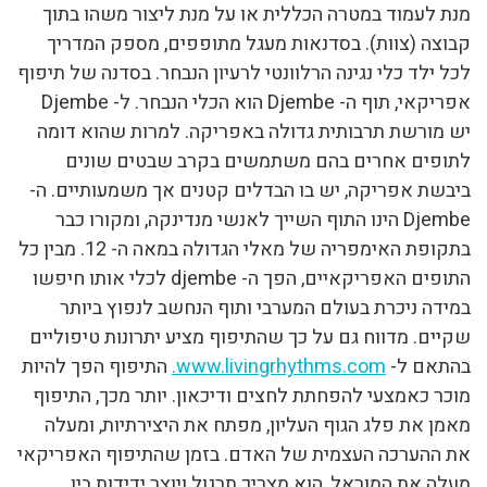
מנת לעמוד במטרה הכללית או על מנת ליצור משהו בתוך
קבוצה (צוות). בסדנאות מעגל מתופפים, מספק המדריך
לכל ילד כלי נגינה הרלוונטי לרעיון הנבחר. בסדנה של תיפוף
אפריקאי, תוף ה- Djembe הוא הכלי הנבחר. ל- Djembe
יש מורשת תרבותית גדולה באפריקה. למרות שהוא דומה
לתופים אחרים בהם משתמשים בקרב שבטים שונים
ביבשת אפריקה, יש בו הבדלים קטנים אך משמעותיים. ה-
Djembe הינו התוף השייך לאנשי מנדינקה, ומקורו כבר
בתקופת האימפריה של מאלי הגדולה במאה ה- 12. מבין כל
התופים האפריקאיים, הפך ה- djembe לכלי אותו חיפשו
במידה ניכרת בעולם המערבי ותוף הנחשב לנפוץ ביותר
שקיים. מדווח גם על כך שהתיפוף מציע יתרונות טיפוליים
בהתאם ל-
www.livingrhythms.com.
התיפוף הפך להיות
מוכר כאמצעי להפחתת לחצים ודיכאון. יותר מכך, התיפוף
מאמן את פלג הגוף העליון, מפתח את היצירתיות, ומעלה
את ההערכה העצמית של האדם. בזמן שהתיפוף האפריקאי
מעלה את המוראל, הוא מצריך תרגול ויוצר ידידות בין