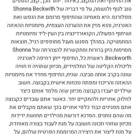
את התיפוף ואת המקצב באיחוד. יותר מכך, קצב התופים
טוב לגוף ולנשמה, על פי דבריה של Shonna Beckwith
מפלורנס. היא מאמינה שהתיפוף מרומם את הנפש ואת
האנרגיה, והוא מזין את ההערכה העצמית, מיומנויות ההאזנה
ושיתוף הפעולה, הקואורדינציה בין העין-ליד ומיומנויות
המתמטיקה. במהלך מפגש מעגל מתופפים רגיל, תוצאות
מסוימות הינן ברורות ומתקשרות להצהרתה של Shonna
Beckworth. ראשית כל, התיפוף ייתן דחיפה לאנרגיה
וליכולת הקליטה של התלמידים, מכיוון שתהיה זו חוויה
שונה בקרב אותה סביבה. שנית, התיפוף מחדד את מיומנויות
ההאזנה והריכוז ומפתח נוכחות אישית בקבוצה. חשוב
שילדים יעבדו בקבוצה מכיוון שזה מלמד אותם כיצד
לחלוק אחריות ולהתקיים יחד. כאשר אתם עובדים כקבוצה
אתם מפגינים כבוד כלפי אחרים בכך שאתם מקבלים את
מה שהם נותנים. הסדנא דורשת מהילדים תחושת ידידות
מכיוון שזוהי תכונה חשובה על מנת לעבוד בצורה מאוחדת,
על מנת ליצור את היצירה המרוממת הפרטית שלהם, על