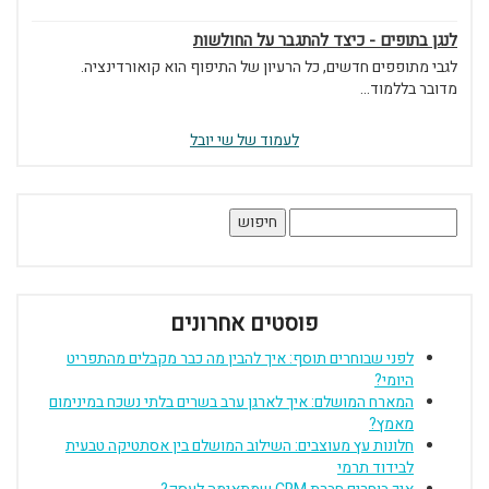
לנגן בתופים - כיצד להתגבר על החולשות
לגבי מתופפים חדשים, כל הרעיון של התיפוף הוא קואורדינציה.
מדובר בללמוד...
לעמוד של שי יובל
חיפוש:
פוסטים אחרונים
לפני שבוחרים תוסף: איך להבין מה כבר מקבלים מהתפריט
היומי?
המארח המושלם: איך לארגן ערב בשרים בלתי נשכח במינימום
מאמץ?
חלונות עץ מעוצבים: השילוב המושלם בין אסתטיקה טבעית
לבידוד תרמי