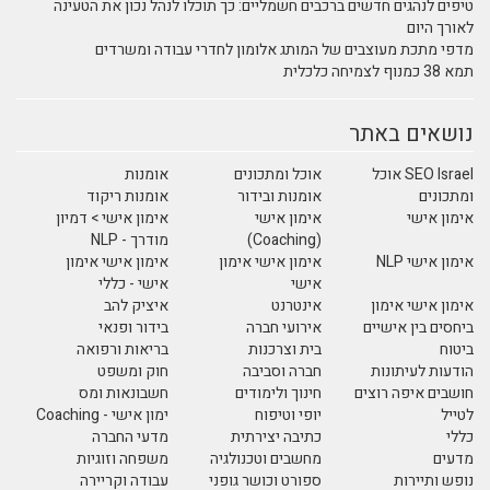
טיפים לנהגים חדשים ברכבים חשמליים: כך תוכלו לנהל נכון את הטעינה
לאורך היום
מדפי מתכת מעוצבים של המותג אלומון לחדרי עבודה ומשרדים
תמא 38 כמנוף לצמיחה כלכלית
נושאים באתר
SEO Israel אוכל
אוכל ומתכונים
אומנות
ומתכונים
אומנות ובידור
אומנות ריקוד
אימון אישי
אימון אישי
אימון אישי > דמיון
(Coaching)
מודרך - NLP
אימון אישי NLP
אימון אישי אימון
אימון אישי אימון
אישי
אישי - כללי
אימון אישי אימון
אינטרנט
איציק להב
ביחסים בין אישיים
אירועי חברה
בידור ופנאי
ביטוח
בית וצרכנות
בריאות ורפואה
הודעות לעיתונות
חברה וסביבה
חוק ומשפט
חושבים איפה רוצים
חינוך ולימודים
חשבונאות ומס
לטייל
יופי וטיפוח
ימון אישי - Coaching
כללי
כתיבה יצירתית
מדעי החברה
מדעים
מחשבים וטכנולגיה
משפחה וזוגיות
נופש ותיירות
ספורט וכושר גופני
עבודה וקריירה