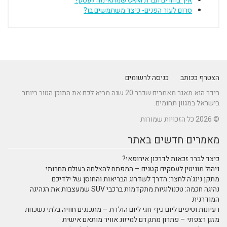
איך בוחרים חברת CRM שמתאימה לעסק?
סרום לעור הפנים- כיצד משתמשים בו?
הצטרף ככותב
כניסה לרשומים
רידר הוא מאגר מאמרים שכבר 20 שנה מביא לכם את התוכן הטוב ביותר
בישראל במגוון תחומים.
© 2026 כל הזכויות שמורות
מאמרים חדשים באתר
כיצד לברר זכאות לדרכון אירופאי?
ניהול מוניטין לעסקים קטנים – המפתח להצלחה בעולם תחרותי
מתקן נינג'ה לחצר: הדרך לשדרוג הבריאות והחוסן של ילדיכם
נהיגה חכמה: טכנולוגיות מתקדמות ברכבי SUV שמעצבות את הנהיגה
המודרנית
רעיונות וטיפים ליום כיף זוגי ליום הולדת – מתכננים חוויה בלתי נשכחת
מזגן רצפתי – פתרון מתקדם למיזוג אוויר מותאם אישית