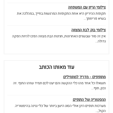
צילומי הריון עם המשפחה
תקופת ההיריון היא אחת התקופות המרגשות בחייך, במהלכה את
בשיא פריחתך...
צילומי בוק לבת המצווה
אין זה סוד שבשנים האחרונות, חגיגות הבת מצווה הפכו להיות הפקה
גדולה...
עוד מאותו הכותב
מתופפים - מדריך למתחילים
תשאלו כל אחד מהו כלי ההקשה והם יענו לכם תמיד שזהו התוף. זה
נכון, תוף...
ההסטוריה של התופים
מערכות תופים הינן אולי הסוג הישן ביותר של כלי נגינה בהיסטוריה.
הקול,...