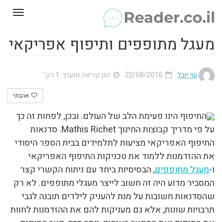
Toggle
gation
מעגל מתופפים ותיפוף אפריקאי
שי יובל
22/08/2016
זמן קריאה מוערך: 1 דק'
אהבתי
התיפוף הינו פעימת הלב של העולם. ובכן, לפחות זה כך
על פי מדריך קבוצות החינוך Mathis Richet. סדנאות
התיפוף האפריקאי מציעות לתלמידים בבית הספר היסודי
את ההזדמנות ללמוד את טכניקות התיפוף האפריקאי
ו-
מעגל מתופפים
, הבסיסיות ביחד עם ניתוח הקשרי קצר
המסביר מדוע היה זה חשוב לייצר מעגלי מתופפים. לא רק
שהסדנאות חשובות על מנת להעניק לילדים תובנה לגבי
תרבויות שונות, אלא גם מעניקות להם את ההזדמנות לחוות