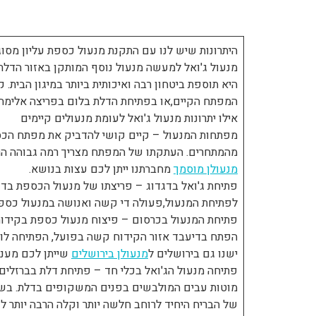
היתרונות שיש לנו עם התקנת מנעול כספת עליון מסוג
מנעול ג'ואל למעשה מנעול נוסף המותקן באזור הדלת 
היא תוספת ביטחון רבה ואיכותית ביותר במיגון הבית.
המפתח הקיים,או בפתיחת הדלת בלום בפריצה אלימה.
אילו יתרונות מנעול ג'ואל לעומת מנעולים קיימים
מפתחות המנעול – קיים קושי להדביק את מפתח הכס
מהמתחרים. העתקתו של המפתח מצריך רמה גבוהה הר
מנעולן מוסמך
מחברתנו ייתן לכם עצות בנושא.
פתיחת ג'ואל בדגדוג – פריצתו של מנעול הכספת בדגדו
לפתיחת המנעול,פעולה די קשה ואנושה במנעול כספת.
פתיחת המנעול בכרסום – פיצוח מנעול כספת בקידוח 
הפתח בדיעבד אזור הקידוח קשה בפועל, הפתיחה לוקח
ישנו גם בירושלים ל
מנעולן בירושלים
שייתן לכם מענה
פתיחה מנעול הג'ואל בכלי חד – פתיחת דלת בברזלים
מוטות עבים המולבשים בפנים המשקופים בדלת. בשונ
של הבריח היחיד לרוחב חלשה יותר וקלה הרבה יותר לפת