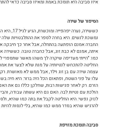
איזו סביבה היא תומכת באמת ומאיזו סביבה כדאי להת
הסיפור של שירה
כששירה, נער
נמשכת לנשים. היא בחרה לספר את ההתלבטויות שלה ל
החברה אמנם הופתעה בהתחלה, אבל אחר כך חיבקה את 
איתה, אמנם לא כבת זוג, אבל כחברה טובה. כששירה אז
כמו: "הייתי מעדיפה שיקרה לך משהו מאשר שתספרי לי 
החליטה להתכחש לנטיותיה על מנת שלא לצער את אמה 
עלו על פני השטח, ופתאום הכל היה ברור: היא חיה ב
הזרם. רק לאחר פגישות רבות, שחלקן כללו גם את האם
הולכת עם נטיות לבה. האם גם היא עשתה עבודה, והבי
לנזק נפשי. היא החליטה לקבל את בתה כמו שהיא, ול
להרגיש שהיא בסדר ממש כמו שהיא, בלי לנסות להיות מ
סביבה תומכת מזויפת