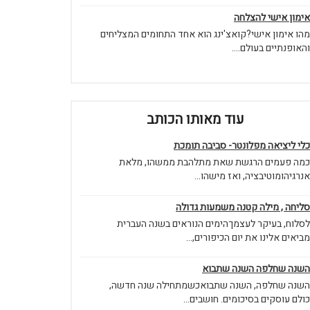
אימון אישי להצלחה
מהו אימון אישי?קואצ'ינג הוא אחד התחומים המצליחים
והאופנתיים בעולם....
עוד מאותו הכותב
כלי ליציאה מפלונטר- סביבה תומכת
כמה פעמים הרגשת שאת מתלהבת ממשהו, מלאת
אנרגיהומוטיבציה, ואז מישהו...
סליחה , מילה קטנה משמעות גדולה
לסלוח, בעיקר לעצמךהימים הנוראים בשנה העברית
מביאים אלינו את יום הכיפורים,...
השנה שחלפה השנה שתבוא
השנה שחלפה, השנה שתבואכשמתחילה שנה חדשה,
כולם עוסקים בסיכומים. חושבים...