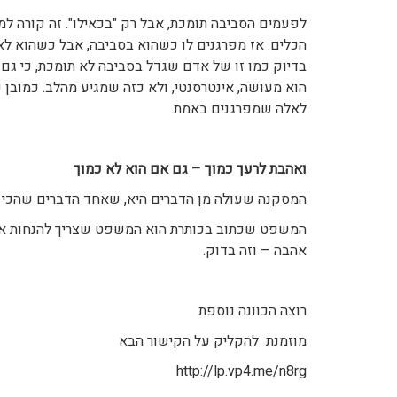
לפעמים הסביבה תומכת, אבל רק "בכאילו". זה קורה 
הכלים. אז מפרגנים לו כשהוא בסביבה, אבל כשהוא לא 
בדיוק כמו זו של אדם שגדל בסביבה לא תומכת, כי גם 
הוא מעושה, אינטרסנטי, ולא כזה שמגיע מהלב. כמובן
לאלה שמפרגנים באמת.
ואהבת לרעך כמוך – גם אם הוא לא כמוך
המסקנה שעולה מן הדברים היא, שאחד הדברים שהכי מ
המשפט שכתוב בכותרת הוא המשפט שצריך להנחות אותנו
אהבה – וזה בדוק.
רוצה הכוונה נוספת
מוזמנת להקליק על הקישור הבא
http://lp.vp4.me/n8rg