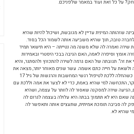
רחק? על כל זאת ועוד במאמר שלפניכם.
ה יפהפייה ומוכשרת, הגיע לגיל 17, היא הבינה שזהותה המינית עדיין לא מגובשת, ושיכול להיות שהיא
חברה טובה, תוך שהיא משביעה אותה לשמור הכל בסוד.
שירה ואמרה לה שלא משנה מה נטייתה – היא תישאר תמיד
רה אומץ וסיפרה לאמה, האם הגיבה בבכי היסטרי ובאמירות
את זה". תגובתה של האם גרמה לשירה להתכווץ ולהסתגר, והיא
ולשאת על חייה כתם אשמה. עשר שנים מאוחר יותר, מצאה את
עצמה שירה עם בן זוג וילד, אבל ממש לא מאושרת. רק כשהחלה ללכת לטיפול רגשי המחשבות והרגשות של גיל 17
שקר, התכחשה למי שהיא באמת, כדי לא לצער את אמה וללכת עם
, הגיעה שירה למסקנה שאסור לה לוותר על עצמה, ושהיא
נה שאם היא לא תתמוך בבתה היא עלולה בעצמה לגרום לה
ספק לה סביבה תומכת אמיתית, שתעצים אותה ותאפשר לה
י שהיא לא.