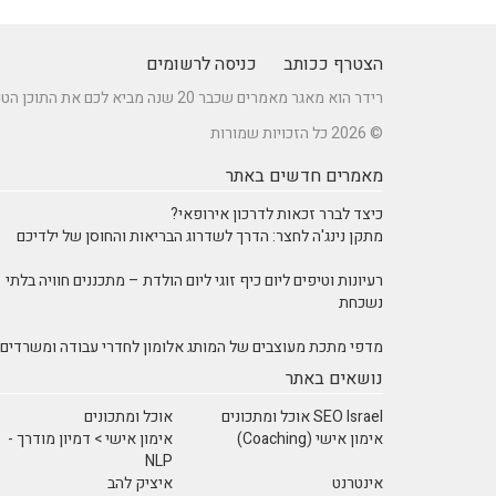
הצטרף ככותב
כניסה לרשומים
רידר הוא מאגר מאמרים שכבר 20 שנה מביא לכם את התוכן הטוב ביותר בישראל במגוון תחומים.
© 2026 כל הזכויות שמורות
מאמרים חדשים באתר
כיצד לברר זכאות לדרכון אירופאי?
מתקן נינג'ה לחצר: הדרך לשדרוג הבריאות והחוסן של ילדיכם
רעיונות וטיפים ליום כיף זוגי ליום הולדת – מתכננים חוויה בלתי
נשכחת
מדפי מתכת מעוצבים של המותג אלומון לחדרי עבודה ומשרדים
נושאים באתר
SEO Israel אוכל ומתכונים
אוכל ומתכונים
אימון אישי (Coaching)
אימון אישי > דמיון מודרך -
NLP
אינטרנט
איציק להב