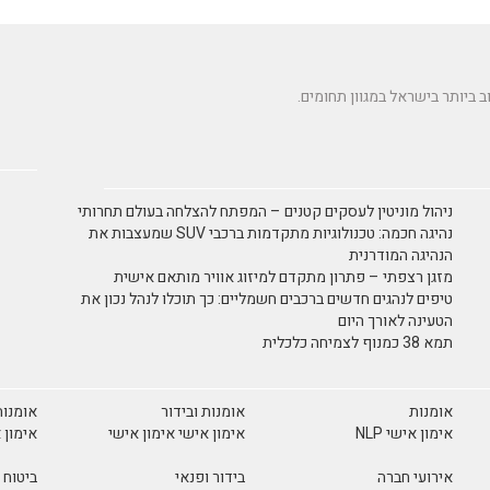
ניהול מוניטין לעסקים קטנים – המפתח להצלחה בעולם תחרותי
נהיגה חכמה: טכנולוגיות מתקדמות ברכבי SUV שמעצבות את
הנהיגה המודרנית
מזגן רצפתי – פתרון מתקדם למיזוג אוויר מותאם אישית
טיפים לנהגים חדשים ברכבים חשמליים: כך תוכלו לנהל נכון את
הטעינה לאורך היום
תמא 38 כמנוף לצמיחה כלכלית
אומנות
אומנות ובידור
אומנות
אימון אישי NLP
אימון אישי אימון אישי
אימון 
אירועי חברה
בידור ופנאי
ביטוח