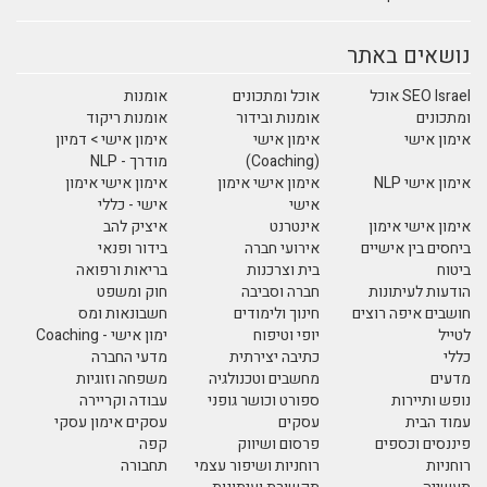
נושאים באתר
SEO Israel אוכל
אוכל ומתכונים
אומנות
ומתכונים
אומנות ובידור
אומנות ריקוד
אימון אישי
אימון אישי
אימון אישי > דמיון
(Coaching)
מודרך - NLP
אימון אישי NLP
אימון אישי אימון
אימון אישי אימון
אישי
אישי - כללי
אימון אישי אימון
אינטרנט
איציק להב
ביחסים בין אישיים
אירועי חברה
בידור ופנאי
ביטוח
בית וצרכנות
בריאות ורפואה
הודעות לעיתונות
חברה וסביבה
חוק ומשפט
חושבים איפה רוצים
חינוך ולימודים
חשבונאות ומס
לטייל
יופי וטיפוח
ימון אישי - Coaching
כללי
כתיבה יצירתית
מדעי החברה
מדעים
מחשבים וטכנולגיה
משפחה וזוגיות
נופש ותיירות
ספורט וכושר גופני
עבודה וקריירה
עמוד הבית
עסקים
עסקים אימון עסקי
פיננסים וכספים
פרסום ושיווק
קפה
רוחניות
רוחניות ושיפור עצמי
תחבורה