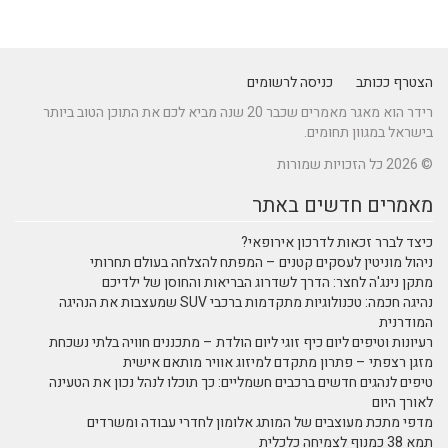
הצטרף ככותב
כניסה לרשומים
רידר הוא מאגר מאמרים שכבר 20 שנה מביא לכם את התוכן הטוב ביותר
בישראל במגוון תחומים.
© 2026 כל הזכויות שמורות
מאמרים חדשים באתר
כיצד לברר זכאות לדרכון אירופאי?
ניהול מוניטין לעסקים קטנים – המפתח להצלחה בעולם תחרותי
מתקן נינג'ה לחצר: הדרך לשדרוג הבריאות והחוסן של ילדיכם
נהיגה חכמה: טכנולוגיות מתקדמות ברכבי SUV שמעצבות את הנהיגה
המודרנית
רעיונות וטיפים ליום כיף זוגי ליום הולדת – מתכננים חוויה בלתי נשכחת
מזגן רצפתי – פתרון מתקדם למיזוג אוויר מותאם אישית
טיפים לנהגים חדשים ברכבים חשמליים: כך תוכלו לנהל נכון את הטעינה
לאורך היום
מדפי מתכת מעוצבים של המותג אלומון לחדרי עבודה ומשרדים
תמא 38 כמנוף לצמיחה כלכלית