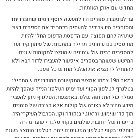
מחדש עם אותן האותיות.
עד לגוטנברג ספרים היו למעשה אוסף דפים שחוברו יחד
והסופרים היו צריכים להעתיק בכתב יד את הספרים כשי
שתהיה להם תפוצה. עם הדפסת הדפוס החלו להיות
מודפסים גם עיתונים תחילה במתכונת של עיתון קיר ועד
למספרים רבים של עיתונים שהופצו למקומות שונים.
המישע שנשמר בספרים איפשר להעבירו לדור הבא ולא
להתחיל להמציא את הגלגל מחדש כל פעם.
במאה ה19 צמחו אמצעי התקשורת המודרניים שהתחילו
בטלגרף לטלפון הקווי ועד ימינו הטלפון הנייד שהפך להיות
סמלה של התקופה שלנו. באמצעות הטלגרף ניתן להעביר
מידע מהיר לא בצורה של קולות אלא בצורה של סימנים
תוך כדי שימוש וריאנטי בנקודה וקו. הסרבול העיקרי היה
ברישות של רחובות שלמים בקווי טלגרף שעד מהרה
הוחלפו בקווי הטלפון הפשוטים יותר. הטלפון הומצא בשנת