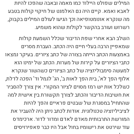
המילים שפולט היילוד כמו מאמה ובאבה שהפכו להיות
לאבא ואמא. קיים היה גם האלמנט של חיקוי קולות בטבע
מה שנקרא אונומטופיאה וכך הגיעו לעולם המילים בקבוק,
רשרוש ועורב בהקשר לקולות שהוא משמיע.
השלב הבא אחרי שפת הדיבור שכלל השמעת קולות
שמאפיין הרבה בעלי חיים היה הכתב. העברת מסרים
באמצעות הכתב הייתה בצורה של כתב ציורים. בעיקר נמצאו
כתבי הציורים על קירות של מערות. הכתב של ימינו הוא
למעשה סימבוליזציה של כתב הציורים כשהשור שנקרא
אלוף הפך לא', בית הפך לאות ב', הג' לגמל וד' הפכה לדלת,
כשלכל אות יש רמז מסוים לציור המקורי. אין צורך להסביר
את חשיבות הדיבור והכתב לצורך תקשורת בין אישית למה
שהתחיל במסגרת של שבטים פראיים והפך להיות
לציביליזציה טכנולוגית. אודות לכתב ניתן היה להעביר את
המורשת התרבותית מאדם לאדם ומדור לדור. ארכימדס
עוד שירטט את רישומיו בחול אבל היו כבר פאפירויסים