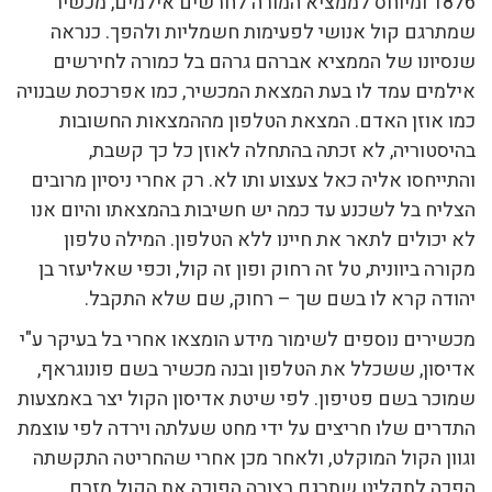
1876 ומיוחס לממציא המורה לחרשים אילמים, מכשיר
שמתרגם קול אנושי לפעימות חשמליות ולהפך. כנראה
שנסיונו של הממציא אברהם גרהם בל כמורה לחירשים
אילמים עמד לו בעת המצאת המכשיר, כמו אפרכסת שבנויה
כמו אוזן האדם. המצאת הטלפון מההמצאות החשובות
בהיסטוריה, לא זכתה בהתחלה לאוזן כל כך קשבת,
והתייחסו אליה כאל צעצוע ותו לא. רק אחרי ניסיון מרובים
הצליח בל לשכנע עד כמה יש חשיבות בהמצאתו והיום אנו
לא יכולים לתאר את חיינו ללא הטלפון. המילה טלפון
מקורה ביוונית, טל זה רחוק ופון זה קול, וכפי שאליעזר בן
יהודה קרא לו בשם שך – רחוק, שם שלא התקבל.
מכשירים נוספים לשימור מידע הומצאו אחרי בל בעיקר ע"י
אדיסון, ששכלל את הטלפון ובנה מכשיר בשם פונוגראף,
שמוכר בשם פטיפון. לפי שיטת אדיסון הקול יצר באמצעות
התדרים שלו חריצים על ידי מחט שעלתה וירדה לפי עוצמת
וגוון הקול המוקלט, ולאחר מכן אחרי שהחריטה התקשתה
הפכה לתקליט שתרגם בצורה הפוכה את הקול מזרם