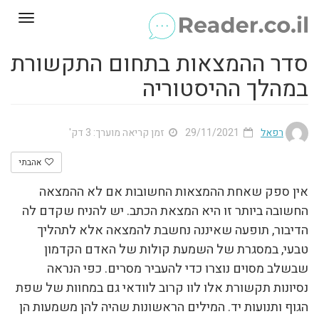
Toggle
gation
סדר ההמצאות בתחום התקשורת
במהלך ההיסטוריה
רפאל
29/11/2021
זמן קריאה מוערך: 3 דק'
אהבתי
אין ספק שאחת ההמצאות החשובות אם לא ההמצאה
החשובה ביותר זו היא המצאת הכתב. יש להניח שקדם לה
הדיבור, תופעה שאיננה נחשבת להמצאה אלא לתהליך
טבעי, במסגרת של השמעת קולות של האדם הקדמון
שבשלב מסוים נוצרו כדי להעביר מסרים. כפי הנראה
נסיונות תקשורת אלו לוו קרוב לוודאי גם במחוות של שפת
הגוף ותנועות יד. המילים הראשונות שהיה להן משמעות הן