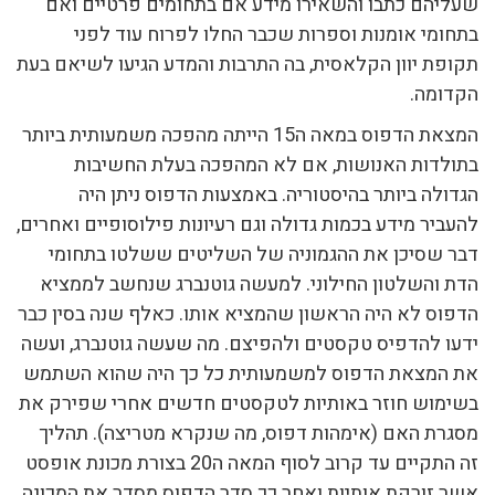
שעליהם כתבו והשאירו מידע אם בתחומים פרטיים ואם
בתחומי אומנות וספרות שכבר החלו לפרוח עוד לפני
תקופת יוון הקלאסית, בה התרבות והמדע הגיעו לשיאם בעת
הקדומה.
המצאת הדפוס במאה ה15 הייתה מהפכה משמעותית ביותר
בתולדות האנושות, אם לא המהפכה בעלת החשיבות
הגדולה ביותר בהיסטוריה. באמצעות הדפוס ניתן היה
להעביר מידע בכמות גדולה וגם רעיונות פילוסופיים ואחרים,
דבר שסיכן את ההגמוניה של השליטים ששלטו בתחומי
הדת והשלטון החילוני. למעשה גוטנברג שנחשב לממציא
הדפוס לא היה הראשון שהמציא אותו. כאלף שנה בסין כבר
ידעו להדפיס טקסטים ולהפיצם. מה שעשה גוטנברג, ועשה
את המצאת הדפוס למשמעותית כל כך היה שהוא השתמש
בשימוש חוזר באותיות לטקסטים חדשים אחרי שפירק את
מסגרת האם (אימהות דפוס, מה שנקרא מטריצה). תהליך
זה התקיים עד קרוב לסוף המאה ה20 בצורת מכונת אופסט
אשר זורקת אותיות ואחר כך סדר הדפוס מסדר את המכונה