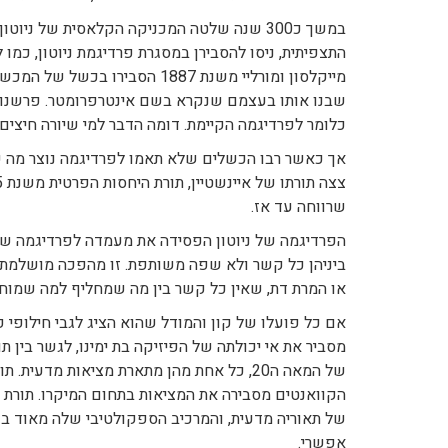
במשך כ300 שנה שלטה המכניקה הקלאסית של ני
התצפיתית, ניסו להסבירן במסגרת פרדיגמת ניוטון, כמו
מייקלסון ומורליי משנת 1887 הס
שבנו אותו בעצמם שנקרא בשם אינטרפרומטר. פרשנות 
כלומר לפרדיגמה הקיימת. דומה הדבר למי שיורה חיצים 
אך כאשר רבו הכשלים שלא תאמו לפרדיגמה נוצר מה 
שרווחה עד אז.
הפרדיגמה של ניוטון הפסידה את מעמדה לפרדיגמה של אי
ביניהן כל קשר ולא שפה משותפת. זו מהפכה מושלמת,
או המרת דת, שאין כל קשר בין מה שמחליף למה שמוח
אם כל פועלו של קון והמודל שהוא הציג לגבי חילופי 
מסביר את אי יכולתה של הפיזיקה בת ימינו, לגשר בין 
של המאה ה20, כל אחת מהן מתארת מציאות מד
הקוואנטים מסבירה את המציאות בתחום המיקרו. תורת 
של תאוריה מדעית, והמרכיב הספקולטיבי שלה מאוד בול
אפשרי.