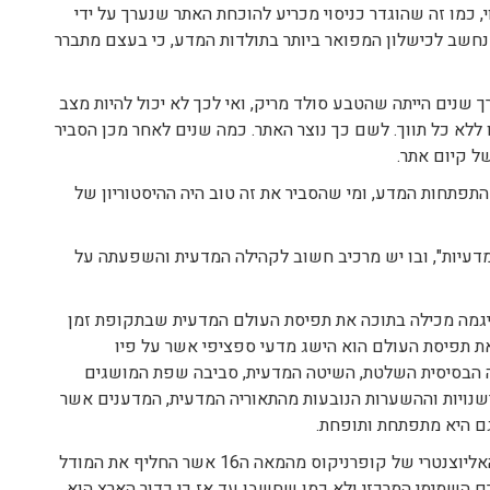
 כמו זה שהוגדר כניסוי מכריע להוכחת האתר שנערך על ידי
ון זה להוכחת האתר נחשב לכישלון המפואר ביותר בתולדות המדע, כי בעצם מתברר
שנים הייתה שהטבע סולד מריק, ואי לכך לא יכול להיות מצב
ו ללא כל תווך. לשם כך נוצר האתר. כמה שנים לאחר מכן הסביר
של קיום אתר.
פתחות המדע, ומי שהסביר את זה טוב היה ההיסטוריון של
כות מדעיות", ובו יש מרכיב חשוב לקהילה המדעית והשפעתה על
יגמה מכילה בתוכה את תפיסת העולם המדעית שבתקופת זמן
ת תפיסת העולם הוא הישג מדעי ספציפי אשר על פיו
ה הבסיסית השלטת, השיטה המדעית, סביבה שפת המושגים
רשנויות וההשערות הנובעות מהתאוריה המדעית, המדענים אשר
גם היא מתפתחת ותופחת.
כדוגמה לפרדיגמה ייחודית מביא תומס קון את המודל האליוצנטרי של קופרניקוס מהמאה ה16 אשר החליף את המודל
 השמימי המרכזי ולא כמו שחשבו עד אז כי כדור הארץ הוא