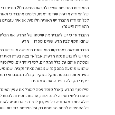
התאוריות המדעיו
של תאוריה מדעית שהינה זמנית, ולימים מתברר כי תאו
לכל תאוריה מתברר יש תאוריה חלופית, אז איך עוברי
התאוריה הישנה?
התברר אז כי יש להגדיר את שיטתו של המדע, את הכלים 
שהוא תקף לבין מדע שהינו פסדו – מדע.
הדבר שנראה כמתבקש הוא שאם היפותזה אשר יש בסיס ל
אזי יש לה גושפנקה מדעית. אבל אז צצה בעיית האינדוק
ומכילה אותם על כלל המקרים. לפי דיוויד יום, פילוסו
שימוש מוטעה במסקנה שנובעת מאינדוקציה, שמופיע ב
בעיר אחת, ובכניסה נתקל בפקיד קבלה מגמגם ואז הוא 
פקידי הקבלה בעיר הזאת מגמגמים.
פילוסוף המדע קארל פופר ניסה לנטרל את עניין האינ
שאם גיליתי חסידה לבנה אחת, או כמה חסידות לבנות לעו
שלא עומד מאחוריה כל עיקרון לוגי. הרי אם תגיע לאו
כל החסידות לבנות מבוססת רק על תצפיות בודדות שעשי