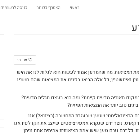
ראשי
הצטרף ככותב
כניסה לרשומים
ע
אהבתי
את המציאות. מה שהמדען אמור לעשות הוא לגלות לנו את היש
ווין ואיינשטיין, כל אלה הביאו בפנינו את המציאות שהם חשפו
קום תאוריה מדעית קיימת? ומה היא בעצם תגלית מדעית?
נים טוב יותר את המציאות הפיזית?
וף אשר חי במאה ה18, ייצג את הזרם הרציונאליסטי שטען שבעזרת המחשבה (רציונאל) אנו
דקארט, נוצר זרם שנקרא אמפירציסטים שייצג את הקו לפיו אנו
ות. כל זרם וזרם טען שיש אמת מציאותית אמיתית אחת וניתן