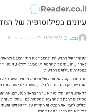
עיונים בפילוסופיה של המד
רפאל
14/02/2022
זמן קריאה מוערך: 8 דק'
תפקידו של המדע הינו להסביר את חוקי הטבע ולהאיר 
לאחר שחושפים את המסתורין סביבו. גלילאו, ניוטון, דר
במסגרת פעילותם המדעית.
מה הוא הרקע להופעתה של תאוריה מדעית אשר באה במ
האם יש כאן התקדמות לינארית, אשר באמצעותה אנו מבי
דקארט, מדען פילוס
מסוגלים להבין את המציאות הפיזית כמו שהיא. לעומת 
יכולים להבין את המציאות הפיזית על ידי ניסויים ותצפי
לגלות אותה בדרך כזו או אחרת.