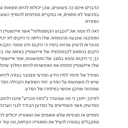
הדברים אינם כה פשוטים, שכן יכולות להיות תוצאות ש
במכשור לא מתאים, או במקרים מסוימים להוסיף השער
הסוררת.
המסקנה שנבעה מהנוסחה שלו הייתה כי היקום לא יכול
מנוגדות לרעיון שרווח בימיו כי היקום הינו סטטי. הקב
היקום בהתאם לקונספציה של איינשטיין באותה עת. בע
כך, כי היקום נמצא במצב של התפשטות, אמר איינשטיין
שלו איינשטיין פספס את האפשרות להיות החלוץ שיגל
המודל של פופר לפיו הידע המדעי מצטבר בצורה ליניאר
שיש לו משמעות על המדע. זוהי השפעת הקהילה המדעי
שמהווה שחקן אנושי בסיפורו של המדע.
לפיכך, ייתכן כי מה שמוגדר כ"ניסוי מכריע" איננו רלוו
המדעית, אשר משפיעים על המדען הבודד לגבי הערכת ת
ניסויים או תצפיות שלא תואמים את התאוריה יכולים להב
מתקבלים במטרה להציל את התאוריה הקיימת, מה עוד ש