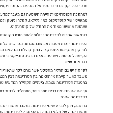
מרכז הכל. קון גם חיבר ספר על המהפכה הקופרניקאי
למהפכה הקופרניקאית הייתה השפעה גם מעבר למדע, כ
ממשיכיו של קופרניקוס כמו, גלילאו, קפלר וניוטון ו
שנתוניו אוששו מאוד את המודל של קופרניקוס.
דוגמאות אחרות לפרדיגמה יכולות להוות תורת הקוואנטים מתחילת המאה ה20 וגם 
הפרדיגמה יוצרת מסגרת אב שבמסגרתה מפרשים כל תוצאו
לפי קון מתקיימת אינטרקציה בתוך קהילת המדענים וב
הקיימת לתפיסתה ויש פה בעצם מרכיב סובייקטיבי אשר 
דבר אחר שיש.
לפי קון יש גם תהליך מהפכני אשר גורם לכך שתאוריו
משבר כאשר קיימת אי התאמה בין הפרדיגמה לבין המצי
במסגרת הפרדיגמה עצמה. בינתיים הקהילה המדעית נש
אך אט אט מדענים רבים יותר ויותר, מתחילים לכפור ב
בפרדיגמה אחרת.
כדוגמה, ניתן להביא שינוי פרדיגמה במעבר מהפרדיגמה 
מהפרדיגמה של תלמי המודל הגאוצנטרי, לפרדיגמת המוד