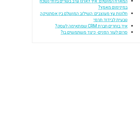
המארח המושלם: איך לארגן ערב בשרים בלתי נשכח
במינימום מאמץ?
חלונות עץ מעוצבים: השילוב המושלם בין אסתטיקה
טבעית לבידוד תרמי
איך בוחרים חברת CRM שמתאימה לעסק?
סרום לעור הפנים- כיצד משתמשים בו?