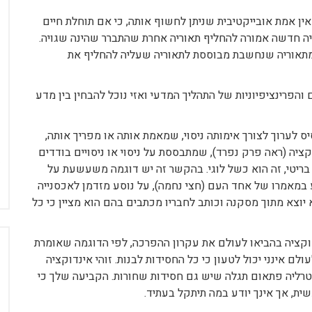
ת שצצו לקראת המאה ה20 הוכיחו כי אין אמת אובייקטיבית שניתן לחשוף אותה, כי אם תוחלת חיים
ריה חדשה אמורה להחליף תאוריה אחרת שהתברר שהינה שגויה.
ם מתאוריה שנחשבת מבוססת לתאוריה שעליה להחליף את
והפרינציפיוניות של התהליך המדעי ואזי נוכל להבחין בין מדע
ערוך לצורך אימותה ניסוי, שמאמת אותה או מפריך אותה,
ציה (ראה פרק נפרד), שמתבססת על ניסוי או ניסויים בודדים
ף בריטי, זה הוא כשל לוגי. בהקשר זה יש דוגמה משעשעת על
מאמרו של אחד העם (חצי נחמה), על נוסע מזדמן לאכסנייה
יוצא מתוך מסקנה וכותב לחבריו מכתבים בהם הוא מציין כי כל
דוקציה בהביאו לעולם את עקרון ההפרכה, לפי הדוגמה שאומרת
לם אינני יכול לטעון כי כל החסידות לבנות. זוהי אינדוקציה
סטרליה פתאום תגלה שיש גם חסידות שחורות. הקביעה שלך כי
ת, אך אינך יודע במה תיתקל בעתיד.