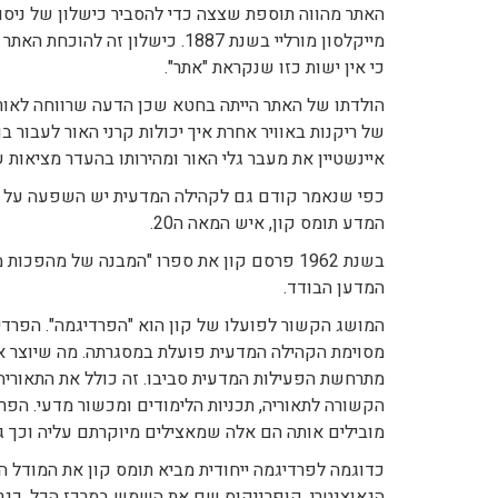
האתר מהווה תוספת שצצה כדי להסביר כישלון של ניסוי,
מייקלסון מורליי בשנת 1887. כישל
כי אין ישות כזו שנקראת "אתר".
הולדתו של האתר הייתה בחטא שכן הדעה שרווחה לאורך 
של ריקנות באוויר אחרת איך יכולות קרני האור לעבור ב
איינשטיין את מעבר גלי האור ומהירותו בהעדר מציאות 
כפי שנאמר קודם גם לקהילה המדעית יש השפעה על הת
המדע תומס קון, איש המאה ה20.
בשנת 1962 פרסם קון את ספרו "המבנה של מהפ
המדען הבודד.
המושג הקשור לפועלו של קון הוא "הפרדיגמה". הפרד
מסוימת הקהילה המדעית פועלת במסגרתה. מה שיוצר א
מתרחשת הפעילות המדעית סביבו. זה כולל את התאורי
הקשורה לתאוריה, תכניות הלימודים ומכשור מדעי. הפ
מובילים אותה הם אלה שמאצילים מיוקרתם עליה וכך 
הגאוצנטרי. קופרניקוס שם את השמש במרכז הכל, כגרם