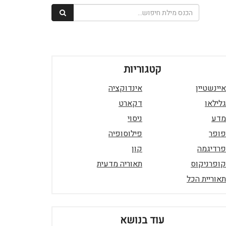
קטגוריות
איינשטיין
אינדוקציה
גלילאו
דקארט
מדע
ניסוי
פופר
פילוסופיה
פרדיגמה
קון
קופרניקוס
תאוריה מדעית
תאוריית הכל
עוד בנושא