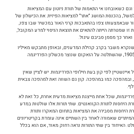
וטון וגם כשאובחנו אי התאמות של תורת ניוטון עם המציאות
 למשל, בהכנסת המושג "אתר" למציאות הפיזית. את הכישלון של
בירו בכשל של המכשור שבאמצעותו צפו בהתאבכות קרני האור במכשיר שבו צפו,
זו שמטרתה הייתה להתאים את תוצאת הניסוי למדע המקובל,
ואחר כך מסמן סביבם עיגול.
שנקרא משבר בקרב קהילת המדענים, ובאופן מתבקש מאיליו
צצה תורתו של איינשטיין, תורת היחסות הפרטית משנת 1905, שהשתלטה על הואקום שנוצר מכשלון הפרדיגמה
ינשטיין לפי קון בעת חילופי הפרדיגמות. יש לציין שאין
 ובמהפכה כמו במהפכה. קון גם השווה זאת למהפכה צבאית
לף.
פרדיגמות, שכל אחת מייצגת מציאות מדעית אחרת, כל זאת לא
תורת היחסות לתורת הקוואנטים. שתי תורות אלו שולטות במדע
עית. תורת היחסות מסבירה את המציאות בתחום המאקרו ותורת
המיתרים שאמורה לאחד בין השתיים אינה עומדת בקריטריונים
ט. האיחוד בין שתי התורות נראה רחוק מאוד, אם הוא בכלל