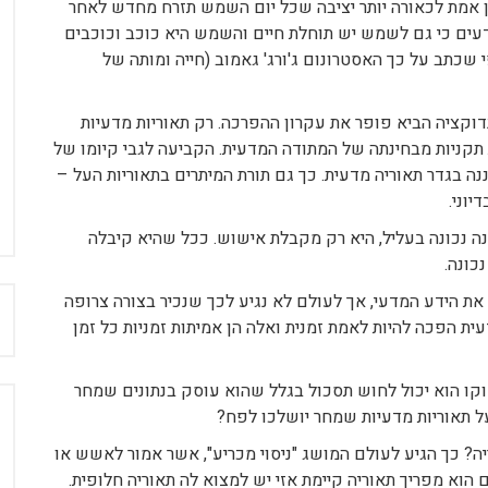
ן אמת לכאורה יותר יציבה שכל יום השמש תזרח מחדש לאחר
עים כי גם לשמש יש תוחלת חיים והשמש היא כוכב וכוכבים
 שכתב על כך האסטרונום ג'ורג' גאמוב (חייה ומותה של
דוקציה הביא פופר את עקרון ההפרכה. רק תאוריות מדעיות
 תקניות מבחינתה של המתודה המדעית. הקביעה לגבי קיומו של
ננה בגדר תאוריה מדעית. כך גם תורת המיתרים בתאוריות העל –
יוני.
נה נכונה בעליל, היא רק מקבלת אישוש. ככל שהיא קיבלה
כונה.
ן את הידע המדעי, אך לעולם לא נגיע לכך שנכיר בצורה צרופה
ח
ת הפכה להיות לאמת זמנית ואלה הן אמיתות זמניות כל זמן
קו הוא יכול לחוש תסכול בגלל שהוא עוסק בנתונים שמחר
ל תאוריות מדעיות שמחר יושלכו לפח?
ה? כך הגיע לעולם המושג "ניסוי מכריע", אשר אמור לאשש או
ם הוא מפריך תאוריה קיימת אזי יש למצוא לה תאוריה חלופית.