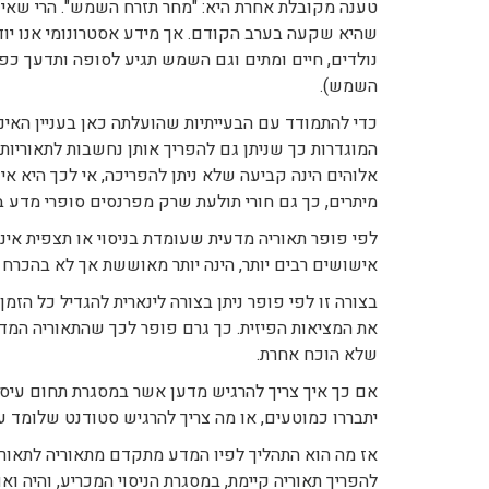
טענה מקובלת אחרת היא: "מחר תזרח השמש". הרי שאי
שהיא שקעה בערב הקודם. אך מידע אסטרונומי אנו יוד
נולדים, חיים ומתים וגם השמש תגיע לסופה ותדעך כפי
השמש).
כדי להתמודד עם הבעייתיות שהועלתה כאן בעניין האינ
המוגדרות כך שניתן גם להפריך אותן נחשבות לתאוריות
אלוהים הינה קביעה שלא ניתן להפריכה, אי לכך היא אי
מיתרים, כך גם חורי תולעת שרק מפרנסים סופרי מדע בד
לפי פופר תאוריה מדעית שעומדת בניסוי או תצפית אינ
אישושים רבים יותר, הינה יותר מאוששת אך לא בהכרח נ
בצורה זו לפי פופר ניתן בצורה לינארית להגדיל כל הזמ
את המציאות הפיזית. כך גרם פופר לכך שהתאוריה המדעי
שלא הוכח אחרת.
אם כך איך צריך להרגיש מדען אשר במסגרת תחום עיסו
יתבררו כמוטעים, או מה צריך להרגיש סטודנט שלומד ע
אז מה הוא התהליך לפיו המדע מתקדם מתאוריה לתאורי
להפריך תאוריה קיימת, במסגרת הניסוי המכריע, והיה וא