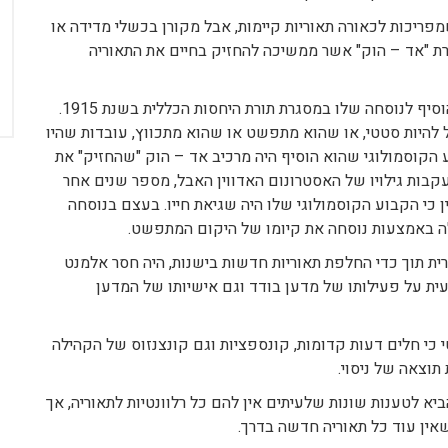
מפריכות לכאורה תאוריות קיימות, אבל מקורן בכשלי מדידה או
ת "אד – הוק" אשר ממשיכה להחזיק בחיים את התאוריה
ראה לדוגמה את "הקבוע הקוסמולוגי" אשר איינשטיין הוסיף לנוסחה שלו במסגרת תורת היחסות הכללית בשנת 1915.
 להיות סטטי, או שהוא מתפשט או שהוא מתכווץ, עובדות שהיו
וע הקוסמולוגי שהוא הוסיף היה מרכיב אד – הוק "שהחזיק" את
קבות גילויו של האסטרונום האדווין האבל, מספר שנים אחר
 כי הקבוע הקוסמולוגי שלו היה שגיאת חייו. בעצם בנוסחה
ה באמצעות נוסחה את קיומו של היקום המתפשט.
ית תוך כדי החלפת תאוריות חדשות בישנות, היה חסר אלמנט
ת על פעילותו של מדען בודד וגם אישיותו של המדען
נטי כי חלים דעות קדומות, קונספציות וגם קונצנזוס של הקהילה
וצאה של ניסוי.
יא לטענות שונות שלעיתים אין להם כל רלוונטיות לתאוריה, אך
אין עוד כל תאוריה חדשה בדרך.