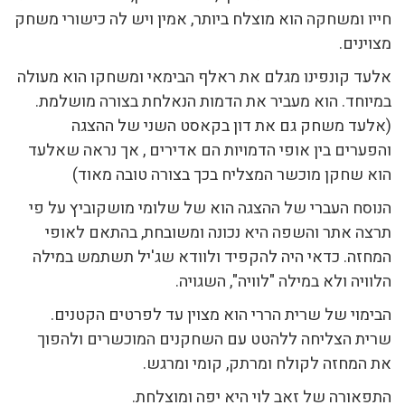
חייו ומשחקה הוא מוצלח ביותר, אמין ויש לה כישורי משחק
מצוינים.
אלעד קונפינו מגלם את ראלף הבימאי ומשחקו הוא מעולה
במיוחד. הוא מעביר את הדמות הנאלחת בצורה מושלמת.
(אלעד משחק גם את דון בקאסט השני של ההצגה
והפערים בין אופי הדמויות הם אדירים , אך נראה שאלעד
הוא שחקן מוכשר המצליח בכך בצורה טובה מאוד)
הנוסח העברי של ההצגה הוא של שלומי מושקוביץ על פי
תרצה אתר והשפה היא נכונה ומשובחת, בהתאם לאופי
המחזה. כדאי היה להקפיד ולוודא שג'יל תשתמש במילה
הלוויה ולא במילה "לוויה", השגויה.
הבימוי של שרית הררי הוא מצוין עד לפרטים הקטנים.
שרית הצליחה ללהטט עם השחקנים המוכשרים ולהפוך
את המחזה לקולח ומרתק, קומי ומרגש.
התפאורה של זאב לוי היא יפה ומוצלחת.