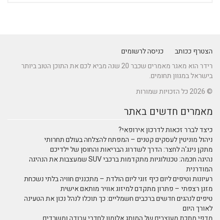
הצטרף ככותב
כניסה לרשומים
רידר הוא מאגר מאמרים שכבר 20 שנה מביא לכם את התוכן הטוב ביותר
בישראל במגוון תחומים.
© 2026 כל הזכויות שמורות
מאמרים חדשים באתר
כיצד לברר זכאות לדרכון אירופאי?
ניהול מוניטין לעסקים קטנים – המפתח להצלחה בעולם תחרותי
מתקן נינג'ה לחצר: הדרך לשדרוג הבריאות והחוסן של ילדיכם
נהיגה חכמה: טכנולוגיות מתקדמות ברכבי SUV שמעצבות את הנהיגה
המודרנית
רעיונות וטיפים ליום כיף זוגי ליום הולדת – מתכננים חוויה בלתי נשכחת
מזגן רצפתי – פתרון מתקדם למיזוג אוויר מותאם אישית
טיפים לנהגים חדשים ברכבים חשמליים: כך תוכלו לנהל נכון את הטעינה
לאורך היום
מדפי מתכת מעוצבים של המותג אלומון לחדרי עבודה ומשרדים