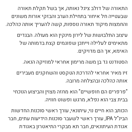
התאורה של דולב ציגל נאותה, אך בשל תקלת תאורה
שבעטייה חל איחור בתחילת הערב והבזקי אורות משונים
והחמצות מיקוד תאורה נוספות, קשה להעריך אותה כהלכה.
עיצוב התלבושות של לירון מינקין הוא מעולה. הבגדים
מתאימים לעלילה וייתכן שפוגמים קצת בדמותה של
האימא, אך הם מדויקים.
הסטודנט גד בן משה מרימון אחראי למוזיקה הנאה.
זיו מאיר אחראי להדרכת הטקסט והשחקנים מעבירים
אותה כהלכה ובהצלחה מרובה.
"פרפרים הם חופשיים" הוא מחזה מצוין והביצוע הנוכחי
בבית צבי הוא נפלא, מרגש ופשוט חוויה.
הכותב הוא חיים נוי, עיתונאי, עורך ראשי סוכנות החדשות
הבינ"ל IPA, עורך ראשי לשעבר סוכנות הידיעות עתים, חבר
אגודת העיתונאים, חבר תא מבקרי התיאטרון באגודת