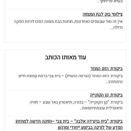
בשיא פריחתך...
צילומי בוק לבת המצווה
אין זה סוד שבשנים האחרונות, חגיגות הבת מצווה הפכו להיות הפקה
גדולה...
עוד מאותו הכותב
ביקורת: הזוג המוזר
ביקורת: הזוג המוזר (הגרסה הנשית) – בית צבי ברמת גןמאת חיים
נוימחזהו...
ביקורת: קן הקוקייה
ביקורת: "קן הקוקייה" – בכורה, תיאטרון באר שבע – חוויה
תיאטרלית עוצמתיתמאת...
ביקורת: "בית ברנרדה אלבה" – בית צבי –הפקה חדשה למחזהו
הנודע של לורקה בביצוע ייחודי ומרגש