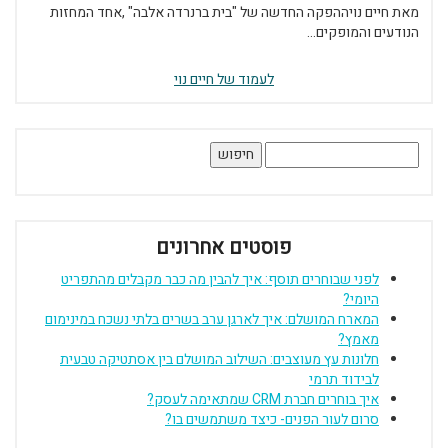
מאת חיים נויההפקה החדשה של "בית ברנרדה אלבה" ,אחד המחזות
הנודעים והמופקים...
לעמוד של חיים נוי
חיפוש:
פוסטים אחרונים
לפני שבוחרים תוסף: איך להבין מה כבר מקבלים מהתפריט
היומי?
המארח המושלם: איך לארגן ערב בשרים בלתי נשכח במינימום
מאמץ?
חלונות עץ מעוצבים: השילוב המושלם בין אסתטיקה טבעית
לבידוד תרמי
איך בוחרים חברת CRM שמתאימה לעסק?
סרום לעור הפנים- כיצד משתמשים בו?