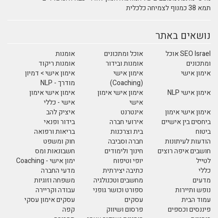
תמא 38 כמנוף לצמיחה כלכלית
נושאים באתר
SEO Israel אוכל
אוכל ומתכונים
אומנות
ומתכונים
אומנות ובידור
אומנות ריקוד
אימון אישי
אימון אישי
אימון אישי > דמיון
(Coaching)
מודרך - NLP
אימון אישי NLP
אימון אישי אימון
אימון אישי אימון
אישי
אישי - כללי
אימון אישי אימון
אינטרנט
איציק להב
ביחסים בין אישיים
אירועי חברה
בידור ופנאי
ביטוח
בית וצרכנות
בריאות ורפואה
הודעות לעיתונות
חברה וסביבה
חוק ומשפט
חושבים איפה רוצים
חינוך ולימודים
חשבונאות ומס
לטייל
יופי וטיפוח
ימון אישי - Coaching
כללי
כתיבה יצירתית
מדעי החברה
מדעים
מחשבים וטכנולגיה
משפחה וזוגיות
נופש ותיירות
ספורט וכושר גופני
עבודה וקריירה
עמוד הבית
עסקים
עסקים אימון עסקי
פיננסים וכספים
פרסום ושיווק
קפה