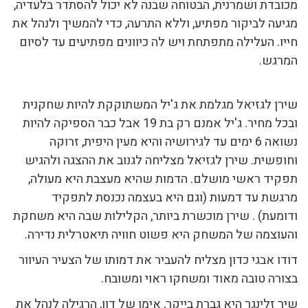
מכובדת ושמרנית, הבטוחה שבנה לא יכול להסתדר בלעדיה,
מגיעה לביקור מפתיע, וללא התרעה, כדי להמשיך ולנהל את
חייו. העלילה מתפתחת ויש לה כיוונים מפתיעים עד לסיום
המרגש.
שירן לגזיאל מגלמת את ג'יל המשתוקקת להיות שחקנית
ובכל מחיר. ג'יל אמנם רק בת 19 אבל כבר הספיקה להיות
נשואה 6 ימים עד לגירושיה והיא מעין היפית, זרוקה
וחופשית. שירן לגזיאל מצליחה לגנוב את ההצגה ולהגיש
תפקיד ראשי מושלם. הדמות שהיא מעצבת היא מעולה,
מרגשת עד דמעות (וגם היא בעצמה נכנסת לתפקיד
ודומעת) . שירן מוכשרת ביותר, הקלילות שבה היא משחקת
והעוצמה של המשחק היא פשוט חוויה תיאטרלית נדירה.
דודו אבגי כדון מצליח להעביר את דמותו של הצעיר העיוור
בצורה טובה מאוד ומשחקו ראוי ומשובח.
שיר זלינגר היא גברת בייקר, אימו של דון, הרגילה לנהל את