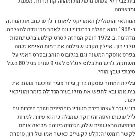
בית צבי היא פשוט מושלמת ומהווה קורת רוח , מענגת
ומרשימה.
המחזאי והתמלילן האמריקני ליאונרד ג'רש כתב את המחזה
ב-1968 והוא הועלה בברודווי שנה לאחר מכן וזכה להצלחה
מדהימה. ב-1972 הופק המחזה לסרט קולנוע בהשתתפות
גולדי הון . איילין הקרט שגילמה את דמות האימא זכתה
בפרס אוסקר המשנה וגם בגלובוס הזהב ובפרס האמי על
משחקה. ג'רש מת בלוס אנג'לס לפני 9 שנים בגיל 80 בשל
סיבוכי שבץ מוחי.
עלילת המחזה עוסקת בדון, עיוור צעיר ומוכשר שעזב את
בית אמו ובא לחפש את מזלו בעיר הגדולה כזמר ומוזיקאי
יוצר.
דון שוכר לעצמו דירת סטודיו בוהמיינית ועורך היכרות עם
ג'יל שכנתו היפה והזרוקה שמגלה כי הוא עיוור. למרות
הרתיעה הראשונית שלה, הכימיה ביניהם מביאה אותם
לקשר רומנטי הנקלע לקשיים כאשר אמו של דון, סופרת