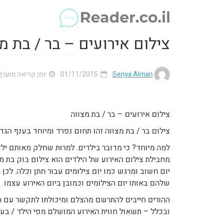
צילום אירועים – בר / בת מ
Senya Alman
01/11/2015
זמן קריאה מוערך: 1 דק
צילום אירועים – בר / בת מצווה
צילום בר / בת מצווה זהו תחום נפרד ומיוחד בענף הגדו
למה מיוחד? כי מדובר בילדים. למרות שחלק מאותם ילדי
מחבילת צילום האירוע של הילדים הוא צילום בוק בת מצו
יום חשוב ומרגש כמו יום צילומים עבור חתן וכלה. לכן 
שלהם באותו יום הצילומים וכמובן ביום האירוע עצמו.
ההורים חייבים להתרשם מהצלם ומיכולתו לתקשר עם הילד
ובכלל – תשאול חווית האירוע המושלם מפי הילד / בעל 