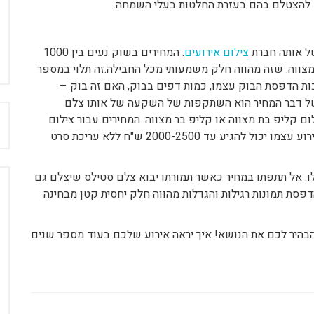
דים להצטלם בהם בעזרת החלטות בעלי השמחה.
של אותה חברת
צילום אירועים
. המחירים בשוק נעים בין 1000
 בר מצווה. שזה מהווה חלק משמעותי מכל החבילה.זה תלוי במספר
כות הדפסת הבוק עצמו, כמות דפים בבוק, האם זה בוק –
ו של דבר המחיר הוא השתקפות של השקעה של אותו צלם
ח
ום קליפ בת מצווה או קליפ בר מצווה. המחירים עבור צילום
קליפים יכולים לנוע בין 1500לבין 5000 ש"ח. צילום אירוע עצמו יכול להגיע עד 2000-2500 ש"ח ללא עריכת סרט
לו. אל תתפתו במחיר כאשר תמורתו יבוא צלם סטילס שיצלם גם
 הדפסת תמונות רגילות והגדלות מהווה חלק יחסית קטן מבחינה
הבהיר לכם את הנושא! איך יראה אירוע שלכם בעוד מספר שנים