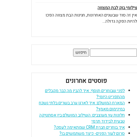
צילומי בוק לבת המצווה
אין זה סוד שבשנים האחרונות, חגיגות הבת מצווה הפכו
להיות הפקה גדולה...
יפוש:
פוסטים אחרונים
לפני שבוחרים תוסף: איך להבין מה כבר מקבלים
מהתפריט היומי?
המארח המושלם: איך לארגן ערב בשרים בלתי נשכח
במינימום מאמץ?
חלונות עץ מעוצבים: השילוב המושלם בין אסתטיקה
טבעית לבידוד תרמי
איך בוחרים חברת CRM שמתאימה לעסק?
סרום לעור הפנים- כיצד משתמשים בו?