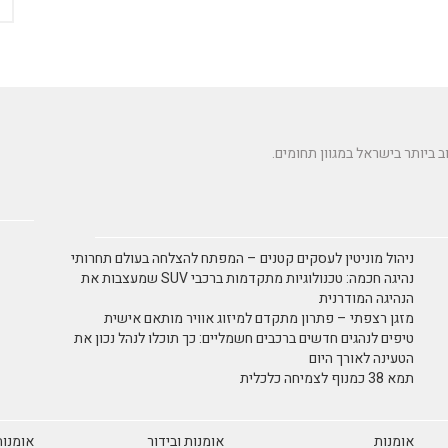
ניהול מוניטין לעסקים קטנים – המפתח להצלחה בעולם תחרותי
נהיגה חכמה: טכנולוגיות מתקדמות ברכבי SUV שמעצבות את
הנהיגה המודרנית
מזגן רצפתי – פתרון מתקדם למיזוג אוויר מותאם אישית
טיפים לנהגים חדשים ברכבים חשמליים: כך תוכלו לנהל נכון את
הטעינה לאורך היום
תמא 38 כמנוף לצמיחה כלכלית
אומנות
אומנות ובידור
אומנות