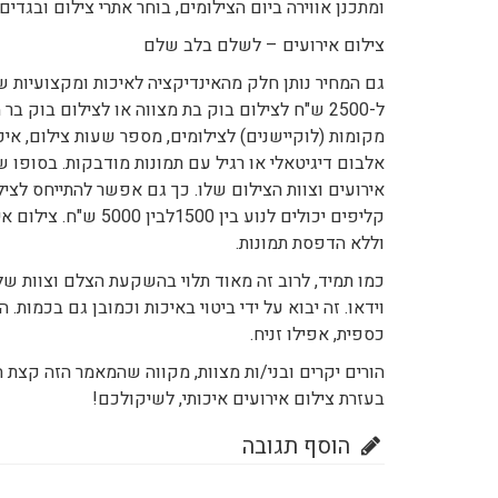
ומתכנן אווירה ביום הצילומים, בוחר אתרי צילום ובג
צילום אירועים – לשלם בלב שלם
גם המחיר נותן חלק מהאינדיקציה לאיכות ומקצועיות 
ל-2500 ש"ח לצילום בוק בת מצווה או לצילום בוק
מקומות (לוקיישנים) לצילומים, מספר שעות צילום, אי
אלבום דיגיטאלי או רגיל עם תמונות מודבקות. בסופ
אירועים וצוות הצילום שלו. כך גם אפשר להתייחס לציל
וללא הדפסת תמונות.
כמו תמיד, לרוב זה מאוד תלוי בהשקעת הצלם וצוות ש
וידאו. זה יבוא על ידי ביטוי באיכות וכמובן גם בכמות.
כספית, אפילו זניח.
הורים יקרים ובני/ות מצוות, מקווה שהמאמר הזה קצת 
בעזרת צילום אירועים איכותי, לשיקולכם!
הוסף תגובה