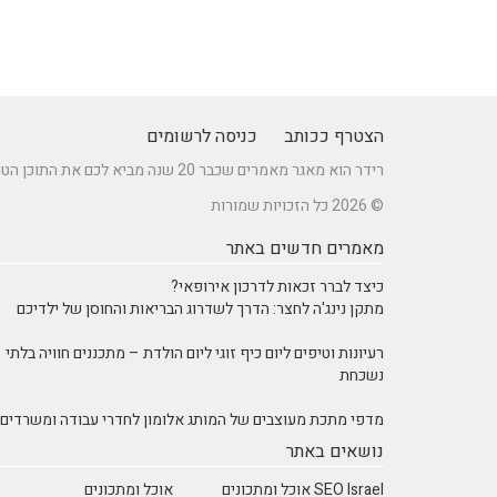
הצטרף ככותב
כניסה לרשומים
רידר הוא מאגר מאמרים שכבר 20 שנה מביא לכם את התוכן הטוב ביותר בישראל במגוון תחומים.
© 2026 כל הזכויות שמורות
מאמרים חדשים באתר
כיצד לברר זכאות לדרכון אירופאי?
מתקן נינג'ה לחצר: הדרך לשדרוג הבריאות והחוסן של ילדיכם
רעיונות וטיפים ליום כיף זוגי ליום הולדת – מתכננים חוויה בלתי
נשכחת
מדפי מתכת מעוצבים של המותג אלומון לחדרי עבודה ומשרדים
נושאים באתר
SEO Israel אוכל ומתכונים
אוכל ומתכונים